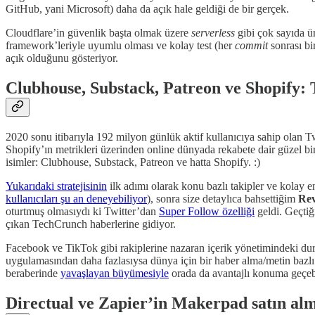
GitHub, yani Microsoft) daha da açık hale geldiği de bir gerçek.
Cloudflare’in güvenlik başta olmak üzere
serverless
gibi çok sayıda ü
framework’leriyle uyumlu olması ve kolay test (her
commit
sonrası bi
açık olduğunu gösteriyor.
Clubhouse, Substack, Patreon ve Shopify: T
2020 sonu itibarıyla 192 milyon günlük aktif kullanıcıya sahip olan Tw
Shopify’ın metrikleri üzerinden online dünyada rekabete dair güzel bir a
isimler: Clubhouse, Substack, Patreon ve hatta Shopify. :)
Yukarıdaki stratejisinin
ilk adımı olarak konu bazlı takipler ve kolay e
kullanıcıları şu an deneyebiliyor
), sonra size detaylıca bahsettiğim
Re
oturtmuş olmasıydı ki Twitter’dan
Super Follow özelliği
geldi. Geçtiğ
çıkan TechCrunch haberlerine gidiyor.
Facebook ve TikTok gibi rakiplerine nazaran içerik yönetimindeki dur
uygulamasından daha fazlasıysa dünya için bir haber alma/metin bazlı
beraberinde
yavaşlayan büyümesiyle
orada da avantajlı konuma geçebil
Directual ve Zapier’in Makerpad satın alm