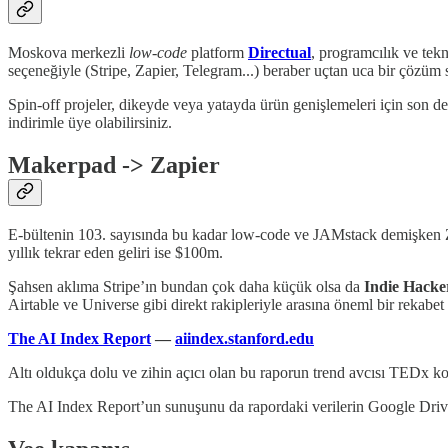
Moskova merkezli
low-code
platform
Directual
, programcılık ve tek
seçeneğiyle (Stripe, Zapier, Telegram...) beraber uçtan uca bir çözüm
Spin-off projeler, dikeyde veya yatayda ürün genişlemeleri için son 
indirimle üye olabilirsiniz.
Makerpad -> Zapier
E-bültenin 103. sayısında bu kadar low-code ve JAMstack demişken Z
yıllık tekrar eden geliri ise $100m.
Şahsen aklıma Stripe’ın bundan çok daha küçük olsa da
Indie Hacke
Airtable ve Universe gibi direkt rakipleriyle arasına öneml bir rekabe
The AI Index Report
—
aiindex.stanford.edu
Altı oldukça dolu ve zihin açıcı olan bu raporun trend avcısı TEDx 
The AI Index Report’un sunuşunu da rapordaki verilerin Google Drive