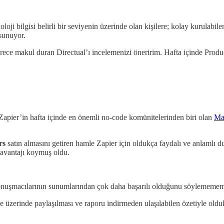
noloji bilgisi belirli bir seviyenin üzerinde olan kişilere; kolay kurul
 sunuyor.
derece makul duran Directual’ı incelemenizi öneririm. Hafta içinde Pro
apier’in hafta içinde en önemli no-code komünitelerinden biri olan
Mak
rs
satın almasını getiren hamle Zapier için oldukça faydalı ve anlamlı d
t avantajı koymuş oldu.
konuşmacılarının sunumlarından çok daha başarılı olduğunu söylememem 
 üzerinde paylaşılması ve raporu indirmeden ulaşılabilen özetiyle old