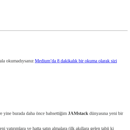
 hala okumadıysanız
Medium’da 8 dakikalık bir okuma olarak sizi
lere yine burada daha önce bahsettiğim
JAMstack
dünyasına yeni bir
atırımlara ve hatta satın almalara (ilk akıllara gelen tabii ki