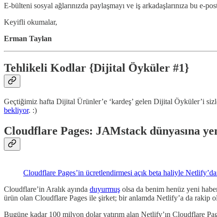
E-bülteni sosyal ağlarınızda paylaşmayı ve iş arkadaşlarınıza bu e-pos
Keyifli okumalar,
Erman Taylan
Tehlikeli Kodlar {Dijital Öyküler #1}
Geçtiğimiz hafta Dijital Ürünler’e ‘kardeş’ gelen Dijital Öyküler’i sizl
bekliyor
. :)
Cloudflare Pages: JAMstack dünyasına ye
Cloudflare Pages’in ücretlendirmesi açık beta haliyle Netlify’
Cloudflare’in Aralık ayında
duyurmuş
olsa da benim henüz yeni hab
ürün olan Cloudflare Pages ile şirket; bir anlamda Netlify’a da rakip 
Bugüne kadar 100 milyon dolar yatırım alan Netlify’ın Cloudflare Pages