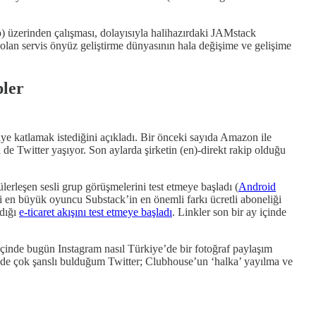
b) üzerinden çalışması, dolayısıyla halihazırdaki JAMstack
da olan servis önyüz geliştirme dünyasının hala değişime ve gelişime
pler
iye katlamak istediğini açıkladı. Bir önceki sayıda Amazon ile
i de Twitter yaşıyor. Son aylarda şirketin (en)-direkt rakip olduğu
lerleşen sesli grup görüşmelerini test etmeye başladı (
Android
 en büyük oyuncu Substack’in en önemli farkı ücretli aboneliği
adığı
e-ticaret akışını test etmeye başladı
. Linkler son bir ay içinde
çinde bugün Instagram nasıl Türkiye’de bir fotoğraf paylaşım
inde çok şanslı bulduğum Twitter; Clubhouse’un ‘halka’ yayılma ve