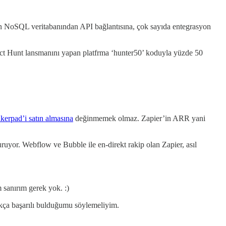
abilen NoSQL veritabanından API bağlantısına, çok sayıda entegrasyon
duct Hunt lansmanını yapan platfrma ‘hunter50’ koduyla yüzde 50
erpad’i satın almasına
değinmemek olmaz. Zapier’in ARR yani
uruyor. Webflow ve Bubble ile en-direkt rakip olan Zapier, asıl
sanırım gerek yok. :)
ukça başarılı bulduğumu söylemeliyim.