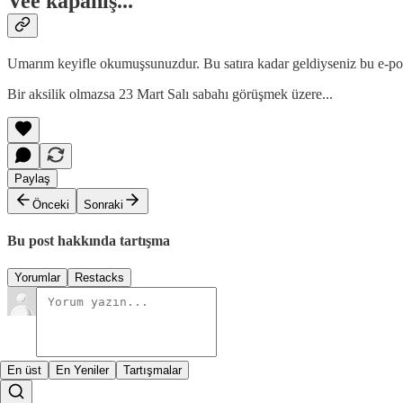
Vee kapanış...
Umarım keyifle okumuşsunuzdur. Bu satıra kadar geldiyseniz bu e-post
Bir aksilik olmazsa 23 Mart Salı sabahı görüşmek üzere...
Paylaş
Önceki
Sonraki
Bu post hakkında tartışma
Yorumlar
Restacks
En üst
En Yeniler
Tartışmalar