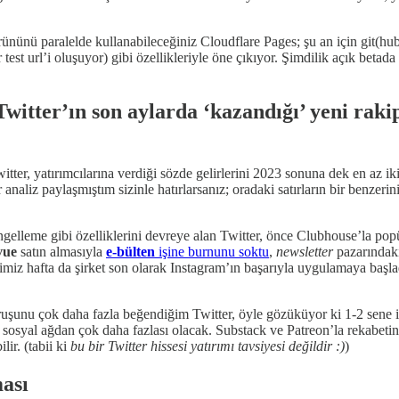
rününü paralelde kullanabileceğiniz Cloudflare Pages; şu an için git(hu
r test url’i oluşuyor) gibi özellikleriyle öne çıkıyor. Şimdilik açık beta
witter’ın son aylarda ‘kazandığı’ yeni raki
itter, yatırımcılarına verdiği sözde gelirlerini 2023 sonuna dek en az ik
naliz paylaşmıştım sizinle hatırlarsanız; oradaki satırların bir benzerin
ngelleme gibi özelliklerini devreye alan Twitter, önce Clubhouse’la popü
vue
satın almasıyla
e-bülten
işine burnunu soktu
,
newsletter
pazarındaki
imiz hafta da şirket son olarak Instagram’ın başarıyla uygulamaya başl
uşunu çok daha fazla beğendiğim Twitter, öyle gözüküyor ki 1-2 sene i
 sosyal ağdan çok daha fazlası olacak. Substack ve Patreon’la rekabet
ir. (tabii ki
bu bir Twitter hissesi yatırımı tavsiyesi değildir :)
)
ası