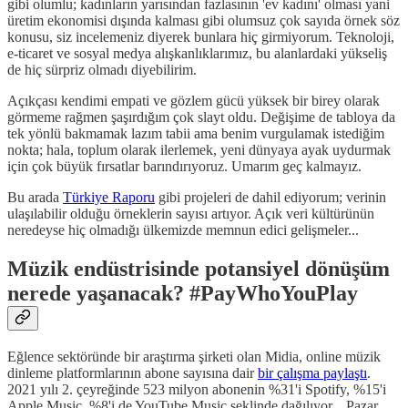
gibi olumlu; kadınların yarısından fazlasının 'ev kadını' olması yani
üretim ekonomisi dışında kalması gibi olumsuz çok sayıda örnek söz
konusu, siz incelemeniz diyerek bunlara hiç girmiyorum. Teknoloji,
e-ticaret ve sosyal medya alışkanlıklarımız, bu alanlardaki yükseliş
de hiç sürpriz olmadı diyebilirim.
Açıkçası kendimi empati ve gözlem gücü yüksek bir birey olarak
görmeme rağmen şaşırdığım çok slayt oldu. Değişime de tabloya da
tek yönlü bakmamak lazım tabii ama benim vurgulamak istediğim
nokta; hala, toplum olarak ilerlemek, yeni dünyaya ayak uydurmak
için çok büyük fırsatlar barındırıyoruz. Umarım geç kalmayız.
Bu arada
Türkiye Raporu
gibi projeleri de dahil ediyorum; verinin
ulaşılabilir olduğu örneklerin sayısı artıyor. Açık veri kültürünün
neredeyse hiç olmadığı ülkemizde memnun edici gelişmeler...
Müzik endüstrisinde potansiyel dönüşüm
nerede yaşanacak? #PayWhoYouPlay
Eğlence sektöründe bir araştırma şirketi olan Midia, online müzik
dinleme platformlarının abone sayısına dair
bir çalışma paylaştı
.
2021 yılı 2. çeyreğinde 523 milyon abonenin %31'i Spotify, %15'i
Apple Music, %8'i de YouTube Music şeklinde dağılıyor... Pazar