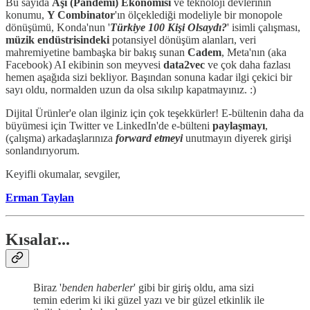
Bu sayıda
Aşı
(Pandemi)
Ekonomisi
ve teknoloji devlerinin
konumu,
Y Combinator
'ın ölçeklediği modeliyle bir monopole
dönüşümü, Konda'nun '
Türkiye 100 Kişi Olsaydı?
' isimli çalışması,
müzik
endüstrisindeki
potansiyel dönüşüm alanları, veri
mahremiyetine bambaşka bir bakış sunan
Cadem
, Meta'nın (aka
Facebook) AI ekibinin son meyvesi
data2vec
ve çok daha fazlası
hemen aşağıda sizi bekliyor. Başından sonuna kadar ilgi çekici bir
sayı oldu, normalden uzun da olsa sıkılıp kapatmayınız. :)
Dijital Ürünler'e olan ilginiz için çok teşekkürler! E-bültenin daha da
büyümesi için Twitter ve LinkedIn'de e-bülteni
paylaşmayı
,
(çalışma) arkadaşlarınıza
forward
etmeyi
unutmayın diyerek girişi
sonlandırıyorum.
Keyifli okumalar, sevgiler,
Erman Taylan
Kısalar...
Biraz '
benden haberler
' gibi bir giriş oldu, ama sizi
temin ederim ki iki güzel yazı ve bir güzel etkinlik ile