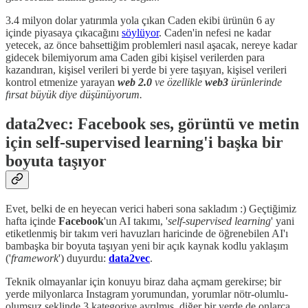
3.4 milyon dolar yatırımla yola çıkan Caden ekibi ürünün 6 ay
içinde piyasaya çıkacağını
söylüyor
. Caden'in nefesi ne kadar
yetecek, az önce bahsettiğim problemleri nasıl aşacak, nereye kadar
gidecek bilemiyorum ama Caden gibi kişisel verilerden para
kazandıran, kişisel verileri bi yerde bi yere taşıyan, kişisel verileri
kontrol etmenize yarayan
web 2.0
ve özellikle
web3
ürünlerinde
fırsat büyük diye düşünüyorum.
data2vec: Facebook ses, görüntü ve metin
için self-supervised learning'i başka bir
boyuta taşıyor
Evet, belki de en heyecan verici haberi sona sakladım :) Geçtiğimiz
hafta içinde
Facebook
'un AI takımı, '
self-supervised learning
' yani
etiketlenmiş bir takım veri havuzları haricinde de öğrenebilen AI'ı
bambaşka bir boyuta taşıyan yeni bir açık kaynak kodlu yaklaşım
('
framework
') duyurdu:
data2vec
.
Teknik olmayanlar için konuyu biraz daha açmam gerekirse; bir
yerde milyonlarca Instagram yorumundan, yorumlar nötr-olumlu-
olumsuz şeklinde 3 kategoriye ayrılmış, diğer bir yerde de onlarca