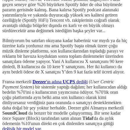
geçen seneye göre %26 büyürken Spotify lider de olsa büyümede
pazarın gerisinde kalmış. Bana kalırsa Spotify podcast alanınaki
yatırımlarıyla ve yakında duyuracağı yüksek ses kalitesi getiren
özelliğiyle (Spotify HiFi) Tencent vb. rakiplerinin coğrafi olarak
avantajlı olduğu bölgeler dışında en karlı ve en büyük olmayı
sürdürecektir ama değinmek istediğim başka şeyler var...
Bilmiyorum bu satırları okuyana kadar haberiniz var mıydı ya da hiç
üzerine kafa yordunuz mu ama Spotify başta olmak üzere çoğu
müzik dinleme platformu, son kullanıcılarından topladığı parayı ve
reklamı bir havuza koyduktan sonra toplam dinlenmeler üzerinden
sanatçılara ödeme yapıyor. Yani A kullanıcısı X sanatçısını 90 kere
dinledi, B kullanıcısı da 10 kere Y sanatçısını. Her iki kullanıcı da
aynı bedeli ödese de X sanatçısı Y'den 9 kat fazla telif ücreti alıyor.
Fransa merkezli
Deezer
'ın adına
UCPS
dediği
(
User Centric
Payment System
) bir sistemle yaptığı dağılım; her kullanıcıdan aldığı
bedelin %70'ini o kullanıcının yayıncısına ödüyor. %70'lik oran
çoğu platformda aynı belki ama son kullanıcı olarak kimi
dinliyorsanız verdiğiniz para oranında o sanatçıyı desteklemekten
daha doğal bir şey yoktur herhalde. Deezer gibi Almanya merkezli
SoundCloud
da benzer bir modelle çalışıyormuş. Bir sene kadar
önce Square (Block) tarafından satın alınan
Tidal
'da da aylık
ödemenin %10'unun direkt en çok dinlenilen sanatçıya gittiği
değişik bir model var
.