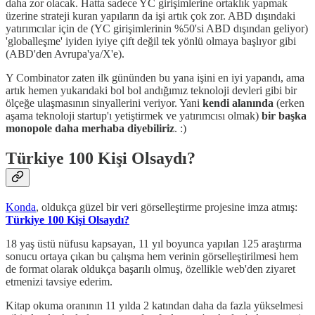
daha zor olacak. Hatta sadece YC girişimlerine ortaklık yapmak
üzerine strateji kuran yapıların da işi artık çok zor. ABD dışındaki
yatırımcılar için de (YC girişimlerinin %50'si ABD dışından geliyor)
'globalleşme' iyiden iyiye çift değil tek yönlü olmaya başlıyor gibi
(ABD'den Avrupa'ya/X'e).
Y Combinator zaten ilk gününden bu yana işini en iyi yapandı, ama
artık hemen yukarıdaki bol bol andığımız teknoloji devleri gibi bir
ölçeğe ulaşmasının sinyallerini veriyor. Yani
kendi alanında
(erken
aşama teknoloji startup'ı yetiştirmek ve yatırımcısı olmak)
bir başka
monopole daha merhaba diyebiliriz
. :)
Türkiye 100 Kişi Olsaydı?
Konda
, oldukça güzel bir veri görselleştirme projesine imza atmış:
Türkiye 100 Kişi Olsaydı?
18 yaş üstü nüfusu kapsayan, 11 yıl boyunca yapılan 125 araştırma
sonucu ortaya çıkan bu çalışma hem verinin görselleştirilmesi hem
de format olarak oldukça başarılı olmuş, özellikle web'den ziyaret
etmenizi tavsiye ederim.
Kitap okuma oranının 11 yılda 2 katından daha da fazla yükselmesi