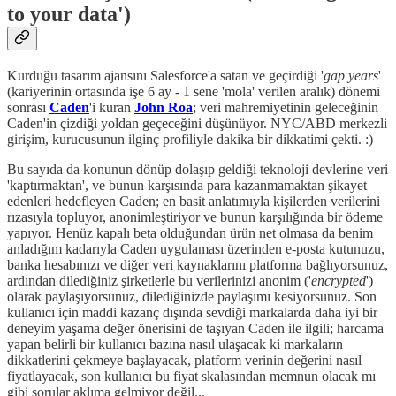
to your data')
Kurduğu tasarım ajansını Salesforce'a satan ve geçirdiği '
gap years
'
(kariyerinin ortasında işe 6 ay - 1 sene 'mola' verilen aralık) dönemi
sonrası
Caden
'i kuran
John Roa
; veri mahremiyetinin geleceğinin
Caden'in çizdiği yoldan geçeceğini düşünüyor. NYC/ABD merkezli
girişim, kurucusunun ilginç profiliyle dakika bir dikkatimi çekti. :)
Bu sayıda da konunun dönüp dolaşıp geldiği teknoloji devlerine veri
'kaptırmaktan', ve bunun karşısında para kazanmamaktan şikayet
edenleri hedefleyen Caden; en basit anlatımıyla kişilerden verilerini
rızasıyla topluyor, anonimleştiriyor ve bunun karşılığında bir ödeme
yapıyor. Henüz kapalı beta olduğundan ürün net olmasa da benim
anladığım kadarıyla Caden uygulaması üzerinden e-posta kutunuzu,
banka hesabınızı ve diğer veri kaynaklarını platforma bağlıyorsunuz,
ardından dilediğiniz şirketlerle bu verilerinizi anonim ('
encrypted
')
olarak paylaşıyorsunuz, dilediğinizde paylaşımı kesiyorsunuz. Son
kullanıcı için maddi kazanç dışında sevdiği markalarda daha iyi bir
deneyim yaşama değer önerisini de taşıyan Caden ile ilgili; harcama
yapan belirli bir kullanıcı bazına nasıl ulaşacak ki markaların
dikkatlerini çekmeye başlayacak, platform verinin değerini nasıl
fiyatlayacak, son kullanıcı bu fiyat skalasından memnun olacak mı
gibi sorular aklıma gelmiyor değil...