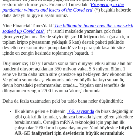
sektöründen kimse yok. Financial Times'daki '
Prospering in the
pandemic: winners and losers of the Covid era
' (*) başlıklı haberde
daha detaylı bilgiye ulaşabilirsiniz.
Yine Financial Times'daki '
The billionaire boom: how the super-rich
soaked up Covid cash
' (*) isimli makalede yazanlara çok fazla
girmeyeceğim ama özetle söylediği şu:
10 trilyon
dolar (şu an için
toplam kripto piyasasının yaklaşık 6 katı) destek paketi şeklinde
devletlerce ekonomiye 'pompalandı' ve bu para çok kısa bir süre
içinde en zengin kesimde toplanmayı başardı. :)
Düşünsenize; 100 yıl aradan sonra tüm dünyayı etkisi altına alan bir
pandemi oluyor; açıklanan 350 milyon vaka, 5.5 milyon ölüm, 1
sene ve hatta daha uzun süre çaresizce aşı bekleyen dev ekonomiler.
Ve günün sonunda aşı ekonomisinde en büyük katkıyı sunan üç
devin borsadaki performansları ortada... Yapılan suni teneffüs de
dünyanın en zengin 2700 insanına 'akmış' durumda.
Daha da fazla uzatmadan peki bu tablo bana neler düşündürdü;
İlk aklıma gelen e-bültenin
106. sayısında
da biraz değindiğim
gibi çok kritik konular, yalnızca borsada işlem gören şirketlere
bırakılmamalı. Örneğin mRNA teknolojisi için yapılan ilk
çalışmalar 1990'ların başına dayanıyor. Yani böylesine
büyük
AR-GE faaliyetleri için devletlerin büyük sorumluluk