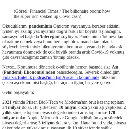
(Görsel: Financial Times / The billionaire boom: how
the super-rich soaked up Covid cash)
Okuduklarım;
pandeminin
Omicron varyantıyla beraber etkisini
iyiden iyi azaltıp yaz aylarına doğru farklı bir boyuta taşınacağını,
sansasyonel başlıkla '
biteceğini
' söylüyor. Pandeminin 'bitmesi' tam
olarak ne demek veya bunu herhangi bir zamanda tam olarak
söyleyebilecek miyiz bilemiyorum; benim anlayışımda bi anda eski
hayatımıza dönmesek de çok büyük oranda artık Covid-19 yokmuş
gibi davranacağımız zaman 'bitmiş' olacak.
Neyse.. Konumuza dönersek e-bültenin hemen başında size
Aşı
(Pandemi) Ekonomisi'nden
bahsedeceğim. Severek dinlediğim
Fularsız Entellik podcast'inin Işıl Arıcan'lı bölümünde
dikkatimi
çeken aşı ekonomisi başlığı, her açıdan ilginç bir yere çıkıyor.
Gelin başlayalım;
2021 yılında Pfizer, BioNTech ve Moderna'nın brüt kazanç toplamı
34
milyar
dolar. Bu şirketlerin
10
milyar
doza yakın aşı yaptıkları
2
yıllık
süreçte toplam piyasa değerlerindeki artış toplam ise
170
milyar
dolar. Apple, Microsoft ve Google üçlüsünün aynı süredeki
piyasa değeri artışı;
3
trilyon
dolara yakın. Hatta bu iki yılda, piyasa
değerinde en yüksek artışı yaşayan ilk 10 şirket içinde sağlık