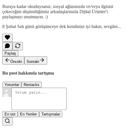
Buraya kadar okuduysanız, sosyal ağlarınızda ve/veya ilgisini
çekeceğini düşündüğünüz arkadaşlarınızla Dijital Ürünler'i
paylaşmayı unutmayın. :)
8 Şubat Salı günü görüşünceye dek kendinize iyi bakın, sevgiler...
Paylaş
Önceki
Sonraki
Bu post hakkında tartışma
Yorumlar
Restacks
En üst
En Yeniler
Tartışmalar