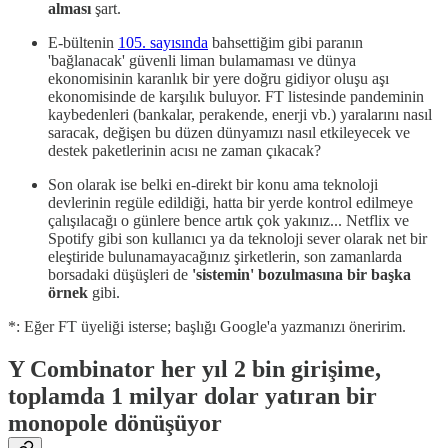
alması
şart.
E-bültenin
105. sayısında
bahsettiğim gibi paranın
'bağlanacak' güvenli liman bulamaması ve dünya
ekonomisinin karanlık bir yere doğru gidiyor oluşu aşı
ekonomisinde de karşılık buluyor. FT listesinde pandeminin
kaybedenleri (bankalar, perakende, enerji vb.) yaralarını nasıl
saracak, değişen bu düzen dünyamızı nasıl etkileyecek ve
destek paketlerinin acısı ne zaman çıkacak?
Son olarak ise belki en-direkt bir konu ama teknoloji
devlerinin regüle edildiği, hatta bir yerde kontrol edilmeye
çalışılacağı o günlere bence artık çok yakınız... Netflix ve
Spotify gibi son kullanıcı ya da teknoloji sever olarak net bir
eleştiride bulunamayacağınız şirketlerin, son zamanlarda
borsadaki düşüşleri de
'sistemin' bozulmasına bir başka
örnek
gibi.
*: Eğer FT üyeliği isterse; başlığı Google'a yazmanızı öneririm.
Y Combinator her yıl 2 bin girişime,
toplamda 1 milyar dolar yatıran bir
monopole dönüşüyor