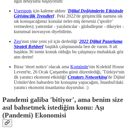
ilgili detaylarla başlıyorum:
Userspots
için kaleme aldım: '
Dijital Değişimlerin Etkisinde
Girişimcilik Trendleri
'. Peki 2022'de girişimcilik namına sık
sık konuşacağımız konular neler-miş derseniz ('
spoiler'
vermeden); yatırımlar - yazılımcılar - globalleşme - dikeyler -
kurumsal inovasyon diyebilirim.
Zeo
'nun yine yeni yıl için derlediği '
2022 Dijital Pazarlama
Strateji Rehberi
' başlıklı çalışmasında ben de varım. 8 alt
başlıkta 36 ismin konuk olduğu bu çalışmaya muhakkak göz
atın derim!
Biraz 'short notice' olacak ama
Komünite
'nin Kolektif House
Levent'te, 26 Ocak Çarşamba günü düzenlediği, 'Türkiye'nin
ilk yaratıcı ekonomi etkinliği'
Creators Networking
'de Dijital
Ürünler'den bahseden bir konuşma yapacağım, İstanbul'daki
yaratıcı ekonomi insanlarına duyurulur. :)
Pandemi galiba 'bitiyor', ama benim size
asıl bahsetmek istediğim konu: Aşı
(Pandemi) Ekonomisi