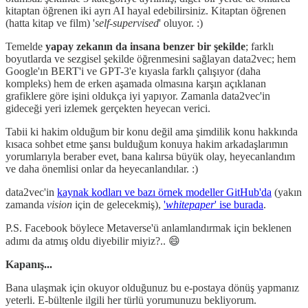
kitaptan öğrenen iki ayrı AI hayal edebilirsiniz. Kitaptan öğrenen
(hatta kitap ve film) '
self-supervised
' oluyor. :)
Temelde
yapay zekanın da insana benzer bir şekilde
; farklı
boyutlarda ve sezgisel şekilde öğrenmesini sağlayan data2vec; hem
Google'ın BERT'i ve GPT-3'e kıyasla farklı çalışıyor (daha
kompleks) hem de erken aşamada olmasına karşın açıklanan
grafiklere göre işini oldukça iyi yapıyor. Zamanla data2vec'in
gideceği yeri izlemek gerçekten heyecan verici.
Tabii ki hakim olduğum bir konu değil ama şimdilik konu hakkında
kısaca sohbet etme şansı bulduğum konuya hakim arkadaşlarımın
yorumlarıyla beraber evet, bana kalırsa büyük olay, heyecanlandım
ve daha önemlisi onlar da heyecanlandılar. :)
data2vec'in
kaynak kodları ve bazı örnek modeller GitHub'da
(yakın
zamanda
vision
için de gelecekmiş),
'
whitepaper
' ise burada
.
P.S. Facebook böylece Metaverse'ü anlamlandırmak için beklenen
adımı da atmış oldu diyebilir miyiz?.. 😄
Kapanış...
Bana ulaşmak için okuyor olduğunuz bu e-postaya dönüş yapmanız
yeterli. E-bültenle ilgili her türlü yorumunuzu bekliyorum.