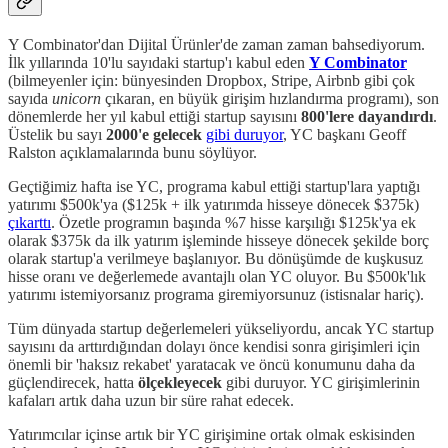
Y Combinator'dan Dijital Ürünler'de zaman zaman bahsediyorum.
İlk yıllarında 10'lu sayıdaki startup'ı kabul eden
Y Combinator
(bilmeyenler için: bünyesinden Dropbox, Stripe, Airbnb gibi çok
sayıda
unicorn
çıkaran, en büyük girişim hızlandırma programı), son
dönemlerde her yıl kabul ettiği startup sayısını
800'lere
dayandırdı
.
Üstelik bu sayı
2000'e gelecek
gibi duruyor
, YC başkanı Geoff
Ralston açıklamalarında bunu söylüyor.
Geçtiğimiz hafta ise YC, programa kabul ettiği startup'lara yaptığı
yatırımı $500k'ya ($125k + ilk yatırımda hisseye dönecek $375k)
çıkarttı
. Özetle programın başında %7 hisse karşılığı $125k'ya ek
olarak $375k da ilk yatırım işleminde hisseye dönecek şekilde borç
olarak startup'a verilmeye başlanıyor. Bu dönüşümde de kuşkusuz
hisse oranı ve değerlemede avantajlı olan YC oluyor. Bu $500k'lık
yatırımı istemiyorsanız programa giremiyorsunuz (istisnalar hariç).
Tüm dünyada startup değerlemeleri yükseliyordu, ancak YC startup
sayısını da arttırdığından dolayı önce kendisi sonra girişimleri için
önemli bir 'haksız rekabet' yaratacak ve öncü konumunu daha da
güçlendirecek, hatta
ölçekleyecek
gibi duruyor. YC girişimlerinin
kafaları artık daha uzun bir süre rahat edecek.
Yatırımcılar içinse artık bir YC girişimine ortak olmak eskisinden