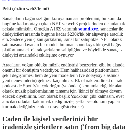
Peki çözüm web3'te mi?
Sanatçıların bağımsızlığını koruyamaması problemini, bu konuda
bugüne kadar ortaya çıkan NFT ve web3 projelerinden de anlamak
pekala mümkün. Örneğin A16Z yatırımlı
sound.xyz
, sanatçılar ile
dinleyicileri arasında bugüne kadar $230k'lık bir alışverişe aracılık
etti. Sadece yeni çıkan şarkıların, 'sanal bir sahiplikle' NFT olarak
satılmasına dayanan bir modeli bulunan sound.xyz bir çeşit bağış
platformuna ek olarak şarkıların sahipliğine ve böylelikle sanatçı -
dinleyici arasındaki etkileşime oynuyor.
Aracıların yoğun olduğu müzik endüstrisi benzerleri gibi bu alanda
önemli bir dönüşüm vadediyor. Hem halihazırdaki platformların
şekil değiştirmesi hem de yeni modellerin (ve dolayısıyla aslında
yeni deneyimlerin) gelmesi kaçınılmaz. Ek olarak en-direkt olarak
podcast de Spotify'ın çok doğru (ve önden) konumlandığı bir alan
olarak müzik platformlarının tamamı için 'ikinci iş' olmaya devam
edecek diyebilirim. Son olarak başlık '
clickbait
' gibi kalmasın, evet
aracıları ortadan kaldırmak dediğinizde, şeffaf ve otonom yapılar
kurmak dediğinizde oklar orayı gösteriyor. :)
Caden ile kişisel verilerinizi hür
iradenizle şirketlere satın ('from big data