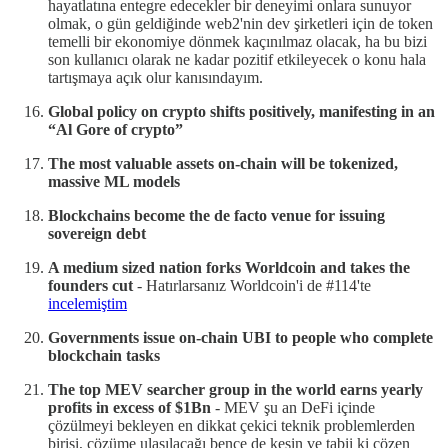
hayatlatına entegre edecekler bir deneyimi onlara sunuyor
olmak, o gün geldiğinde web2'nin dev şirketleri için de token
temelli bir ekonomiye dönmek kaçınılmaz olacak, ha bu bizi
son kullanıcı olarak ne kadar pozitif etkileyecek o konu hala
tartışmaya açık olur kanısındayım.
Global policy on crypto shifts positively, manifesting in an
“Al Gore of crypto”
The most valuable assets on-chain will be tokenized,
massive ML models
Blockchains become the de facto venue for issuing
sovereign debt
A medium sized nation forks Worldcoin and takes the
founders cut
- Hatırlarsanız Worldcoin'i de #114'te
incelemiştim
Governments issue on-chain UBI to people who complete
blockchain tasks
The top MEV searcher group in the world earns yearly
profits in excess of $1Bn
- MEV şu an DeFi içinde
çözülmeyi bekleyen en dikkat çekici teknik problemlerden
birisi, çözüme ulaşılacağı bence de kesin ve tabii ki çözen