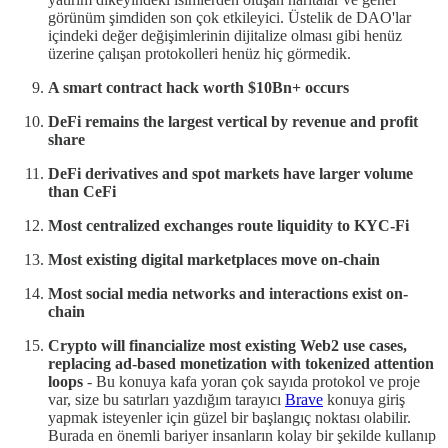
görünüm şimdiden son çok etkileyici. Üstelik de DAO'lar
içindeki değer değişimlerinin dijitalize olması gibi henüz
üzerine çalışan protokolleri henüz hiç görmedik.
A smart contract hack worth $10Bn+ occurs
DeFi remains the largest vertical by revenue and profit
share
DeFi derivatives and spot markets have larger volume
than CeFi
Most centralized exchanges route liquidity to KYC-Fi
Most existing digital marketplaces move on-chain
Most social media networks and interactions exist on-
chain
Crypto will financialize most existing Web2 use cases,
replacing ad-based monetization with tokenized attention
loops
- Bu konuya kafa yoran çok sayıda protokol ve proje
var, size bu satırları yazdığım tarayıcı
Brave
konuya giriş
yapmak isteyenler için güzel bir başlangıç noktası olabilir.
Burada en önemli bariyer insanların kolay bir şekilde kullanıp