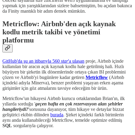
Önceki sayılarda size zincirlerin web3 uygulamalarına ev sahipliği
yapmak için yarıştıklarından sizlere bahsetmiştim, bu açıdan bakınca
da Finity mantıklı bir adım demek mümkün.
Metricflow: Airbnb'den açık kaynak
kodlu metrik takibi ve yönetimi
platformu
GitHub'da şu an itibarıyla 560
star
'a ulaşan
proje, Airbnb içinde
kullanılan bir aracın açık kaynak kodlu hale getirilmiş hali. Hızlı
büyüyen bir şirketin ilk dönemlerinde ortaya çıkan BI problemini
çözen ve Airbnb'yi bugünlere kadar getiren
Metricflow
(Airbnb
içindeki adıyla Minerva), benzer problemi yaşayan erken aşama
girişimler için göz atmalarını tavsiye edeceğim bir ürün.
Metricflow'un hikayesi Airbnb kurucu ortaklarından Brian'ın, ilk
yıllarda sorduğu '
geçen hafta en çok rezervasyon alan şehirler
hangileriydi?
'sorusuna dayanıyor, tüm hikaye ve detaylar bizzat
geliştirici ekibin dilinden
burada
. Şirket içindeki farklı birimlerin
aynı anda kullanabileceği Metricflow, temelde optimize edilmiş
SQL
sorgularıyla çalışıyor.