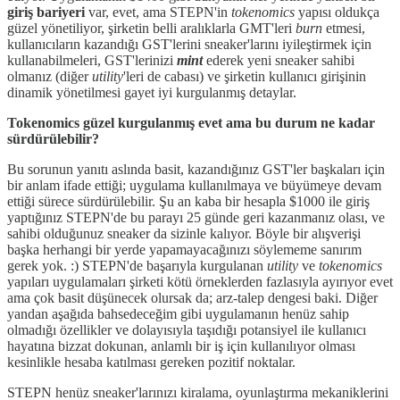
giriş bariyeri
var, evet, ama STEPN'in
tokenomics
yapısı oldukça
güzel yönetiliyor, şirketin belli aralıklarla GMT'leri
burn
etmesi,
kullanıcıların kazandığı GST'lerini sneaker'larını iyileştirmek için
kullanabilmeleri, GST'lerinizi
mint
ederek yeni sneaker sahibi
olmanız (diğer
utility
'leri de cabası) ve şirketin kullanıcı girişinin
dinamik yönetilmesi gayet iyi kurgulanmış detaylar.
Tokenomics güzel kurgulanmış evet ama bu durum ne kadar
sürdürülebilir?
Bu sorunun yanıtı aslında basit, kazandığınız GST'ler başkaları için
bir anlam ifade ettiği; uygulama kullanılmaya ve büyümeye devam
ettiği sürece sürdürülebilir. Şu an kaba bir hesapla $1000 ile giriş
yaptığınız STEPN'de bu parayı 25 günde geri kazanmanız olası, ve
sahibi olduğunuz sneaker da sizinle kalıyor. Böyle bir alışverişi
başka herhangi bir yerde yapamayacağınızı söylememe sanırım
gerek yok. :) STEPN'de başarıyla kurgulanan
utility
ve
tokenomics
yapıları uygulamaları şirketi kötü örneklerden fazlasıyla ayırıyor evet
ama çok basit düşünecek olursak da; arz-talep dengesi baki. Diğer
yandan aşağıda bahsedeceğim gibi uygulamanın henüz sahip
olmadığı özellikler ve dolayısıyla taşıdığı potansiyel ile kullanıcı
hayatına bizzat dokunan, anlamlı bir iş için kullanılıyor olması
kesinlikle hesaba katılması gereken pozitif noktalar.
STEPN henüz sneaker'larınızı kiralama, oyunlaştırma mekaniklerini