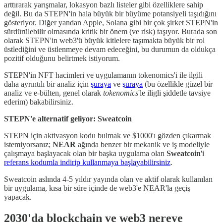
arttırarak yarışmalar, lokasyon bazlı listeler gibi özelliklere sahip
değil. Bu da STEPN'in hala büyük bir büyüme potansiyeli taşıdığını
gösteriyor. Diğer yandan Apple, Solana gibi bir çok şirket STEPN'in
sürdürülebilir olmasında kritik bir önem (ve risk) taşıyor. Burada son
olarak STEPN'in web3'ü büyük kitlelere taşımakta büyük bir rol
üstlediğini ve üstlenmeye devam edeceğini, bu durumun da oldukça
pozitif olduğunu belirtmek istiyorum.
STEPN'in NFT hacimleri ve uygulamanın tokenomics'i ile ilgili
daha ayrıntılı bir analiz için
şuraya
ve
şuraya
(bu özellikle güzel bir
analiz ve e-bülten, genel olarak
tokenomics
'le iligli şiddetle tavsiye
ederim) bakabilirsiniz.
STEPN'e alternatif geliyor: Sweatcoin
STEPN için aktivasyon kodu bulmak ve $1000'ı gözden çıkarmak
istemiyorsanız;
NEAR
ağında benzer bir mekanik ve iş modeliyle
çalışmaya başlayacak olan bir başka uygulama olan
Sweatcoin
'i
referans kodumla indirip kullanmaya başlayabilirsiniz
.
Sweatcoin aslında 4-5 yıldır yayında olan ve aktif olarak kullanılan
bir uygulama, kısa bir süre içinde de web3'e NEAR'la geçiş
yapacak.
2030'da blockchain ve web3 nereye