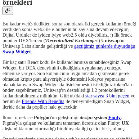
örnekleri
Bu kadar web3 dedikten sonra son olarak iki gerçek kullanım örneği
verdikten sonra web2 ile e-bültenin bu sayısına devam edeceğim,
Dijital Ürünler de iyiden iyiye web2.5 oldu diyebiliriz. :) İlk örnek
popüler DEX'lerden ('
Decentralized Exchanges
')
Uniswap
'ın
Uniswap Labs altında geliştirdiği ve
geçtiğimiz günlerde duyurduğu
Swap Widget
.
Bir kaç satır React kodu ile kullanıcılarınıza sunabileceğiniz Swap
Widget, bir DEX deneyimini dilediğiniz uygulamaya entegre
etmenize yarıyor. Son kullanıcının uygulamadan çıkmasına gerek
olmadan kripto para alışverişiyle ödemesini kolayca yapmasına
olanak tanıyan Swap Widget'da listelenmesini istediğiniz token'ları
önden seçebilmeniz, Uniswap'ın desteklediği L2 protokollerini
kullandırabilmeniz mümkün. GitHub'daki
star sayısı 3 bini geçen
ve
benim de
Friends With Benefits
ile deneyimlediğim Snap Widget,
ileride daha da popüler hale gelecektir.
İkinci örnek ise
Polygon
'un geliştirdiği
design system
Finity
.
Figma'yla çalışan ve kullanımı tamamen ücretsiz olan Finity;
UX
alışkanlıklarının oturmadığı bir dünyada ilgi çekici bir iş olmuş.