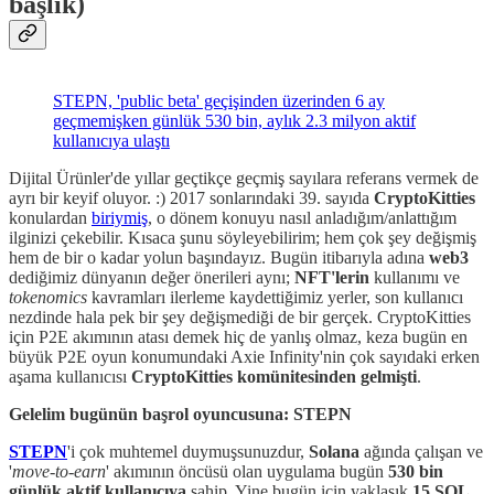
başlık)
STEPN, 'public beta' geçişinden üzerinden 6 ay
geçmemişken günlük 530 bin, aylık 2.3 milyon aktif
kullanıcıya ulaştı
Dijital Ürünler'de yıllar geçtikçe geçmiş sayılara referans vermek de
ayrı bir keyif oluyor. :) 2017 sonlarındaki 39. sayıda
CryptoKitties
konulardan
biriymiş
, o dönem konuyu nasıl anladığım/anlattığım
ilginizi çekebilir. Kısaca şunu söyleyebilirim; hem çok şey değişmiş
hem de bir o kadar yolun başındayız. Bugün itibarıyla adına
web3
dediğimiz dünyanın değer önerileri aynı;
NFT'lerin
kullanımı ve
tokenomics
kavramları ilerleme kaydettiğimiz yerler, son kullanıcı
nezdinde hala pek bir şey değişmediği de bir gerçek. CryptoKitties
için P2E akımının atası demek hiç de yanlış olmaz, keza bugün en
büyük P2E oyun konumundaki Axie Infinity'nin çok sayıdaki erken
aşama kullanıcısı
CryptoKitties komünitesinden gelmişti
.
Gelelim bugünün başrol oyuncusuna: STEPN
STEPN
'i çok muhtemel duymuşsunuzdur,
Solana
ağında çalışan ve
'
move-to-earn
' akımının öncüsü olan uygulama bugün
530 bin
günlük aktif kullanıcıya
sahip. Yine bugün için yaklaşık
15 SOL