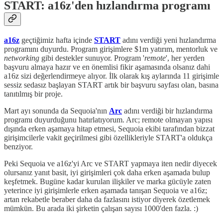
START: a16z'den hızlandırma programı
a16z
geçtiğimiz hafta içinde
START
adını verdiği yeni hızlandırma
programını duyurdu. Program girişimlere $1m yatırım, mentorluk ve
networking
gibi destekler sunuyor. Program '
remote
', her yerden
başvuru almaya hazır ve en önemlisi fikir aşamasında olsanız dahi
a16z sizi değerlendirmeye alıyor. İlk olarak kış aylarında 11 girişimle
sessiz sedasız başlayan START artık bir başvuru sayfası olan, basına
tanıtılmış bir proje.
Mart ayı sonunda da Sequoia'nın
Arc
adını verdiği bir hızlandırma
programı duyurduğunu hatırlatıyorum. Arc; remote olmayan yapısı
dışında erken aşamaya hitap etmesi, Sequoia ekibi tarafından bizzat
girişimcilerle vakit geçirilmesi gibi özellikleriyle START'a oldukça
benziyor.
Peki Sequoia ve a16z'yi Arc ve START yapmaya iten nedir diyecek
olursanız yanıt basit, iyi girişimleri çok daha erken aşamada bulup
keşfetmek. Bugüne kadar kurulan ilişkiler ve marka gücüyle zaten
yeterince iyi girişimlerle erken aşamada tanışan Sequoia ve a16z;
artan rekabetle beraber daha da fazlasını istiyor diyerek özetlemek
mümkün. Bu arada iki şirketin çalışan sayısı 1000'den fazla. :)