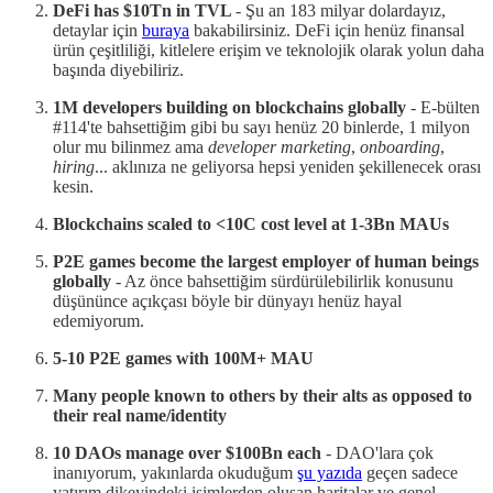
DeFi has $10Tn in TVL
- Şu an 183 milyar dolardayız,
detaylar için
buraya
bakabilirsiniz. DeFi için henüz finansal
ürün çeşitliliği, kitlelere erişim ve teknolojik olarak yolun daha
başında diyebiliriz.
1M developers building on blockchains globally
- E-bülten
#114'te bahsettiğim gibi bu sayı henüz 20 binlerde, 1 milyon
olur mu bilinmez ama
developer marketing
,
onboarding
,
hiring
... aklınıza ne geliyorsa hepsi yeniden şekillenecek orası
kesin.
Blockchains scaled to <10C cost level at 1-3Bn MAUs
P2E games become the largest employer of human beings
globally
- Az önce bahsettiğim sürdürülebilirlik konusunu
düşününce açıkçası böyle bir dünyayı henüz hayal
edemiyorum.
5-10 P2E games with 100M+ MAU
Many people known to others by their alts as opposed to
their real name/identity
10 DAOs manage over $100Bn each
- DAO'lara çok
inanıyorum, yakınlarda okuduğum
şu yazıda
geçen sadece
yatırım dikeyindeki isimlerden oluşan haritalar ve genel