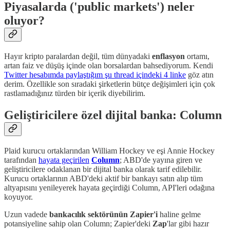
Piyasalarda ('public markets') neler
oluyor?
Hayır kripto paralardan değil, tüm dünyadaki
enflasyon
ortamı,
artan faiz ve düşüş içinde olan borsalardan bahsediyorum. Kendi
Twitter hesabımda paylaştığım şu thread içindeki 4 linke
göz atın
derim. Özellikle son sıradaki şirketlerin bütçe değişimleri için çok
rastlamadığınız türden bir içerik diyebilirim.
Geliştiricilere özel dijital banka: Column
Plaid kurucu ortaklarından William Hockey ve eşi Annie Hockey
tarafından
hayata geçirilen
Column
; ABD'de yayına giren ve
geliştiricilere odaklanan bir dijital banka olarak tarif edilebilir.
Kurucu ortaklarının ABD'deki aktif bir bankayı satın alıp tüm
altyapısını yenileyerek hayata geçirdiği Column, API'leri odağına
koyuyor.
Uzun vadede
bankacılık sektörünün Zapier'i
haline gelme
potansiyeline sahip olan Column; Zapier'deki
Zap
'lar gibi hazır