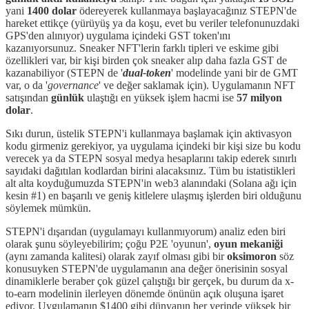
yani
1400 dolar
ödereyerek kullanmaya başlayacağınız STEPN'de
hareket ettikçe (yürüyüş ya da koşu, evet bu veriler telefonunuzdaki
GPS'den alınıyor) uygulama içindeki GST token'ını
kazanıyorsunuz. Sneaker NFT'lerin farklı tipleri ve eskime gibi
özellikleri var, bir kişi birden çok sneaker alıp daha fazla GST de
kazanabiliyor (STEPN de '
dual-token
' modelinde yani bir de GMT
var, o da '
governance
' ve değer saklamak için). Uygulamanın NFT
satışından
günlük
ulaştığı en yüksek işlem hacmi ise
57 milyon
dolar
.
Sıkı durun, üstelik STEPN'i kullanmaya başlamak için aktivasyon
kodu girmeniz gerekiyor, ya uygulama içindeki bir kişi size bu kodu
verecek ya da STEPN sosyal medya hesaplarını takip ederek sınırlı
sayıdaki dağıtılan kodlardan birini alacaksınız. Tüm bu istatistikleri
alt alta koyduğumuzda STEPN'in web3 alanındaki (Solana ağı için
kesin #1) en başarılı ve geniş kitlelere ulaşmış işlerden biri olduğunu
söylemek mümkün.
STEPN'i dışarıdan (uygulamayı kullanmıyorum) analiz eden biri
olarak şunu söyleyebilirim; çoğu P2E 'oyunun',
oyun mekaniği
(aynı zamanda kalitesi)
olarak zayıf olması gibi bir
oksimoron
söz
konusuyken STEPN'de uygulamanın ana değer önerisinin sosyal
dinamiklerle beraber çok güzel çalıştığı bir gerçek, bu durum da x-
to-earn modelinin ilerleyen dönemde önünün açık oluşuna işaret
ediyor. Uygulamanın $1400 gibi dünyanın her yerinde yüksek bir