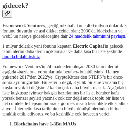
gidecek?
Framework Ventures
, geçtiğimiz haftalarda 400 milyon dolarlık 3.
fonunu duyurdu ve asıl dikkat çekici olan; 2030'da blockchain ve
web3'ün nereye gidebileceğine dair
24 maddelik tahminini paylaştı
.
1 milyar dolarlık yeni fonunu kapatan
Electric Capital
'in gelecek
tahminlerini daha derin açıklamalar ve daha kısa bir liste şeklinde
burada bulabilirsiniz
.
Framework Ventures'in 24 maddeden oluşan 2030 tahminlerini
aşağıda -bazılarına yorumlarımla beraber- bulabilirsiniz. Hemen
yukarıda 2017'den 2022'ye, CryptoKitties'den STEPN'e bir önce-
sonra ayrımı gördük. Bu sefer 5 değil, 8 yıllık bir süre var ama hiç
kuşkum yok ki değişim 2 kattan çok daha büyük olacak. Aşağıdaki
liste kuşkusuz iyimser bakışla hazırlanmış bir liste, beraber kafa
yorsak benzer şeyleri yazmak çok zor değil ancak toplu bir liste ve
net cümlelerle hepsini bir arada görmek insanı kesimlikle etkisi altına
alıyor. İnternetin kısa tarihinin en büyük dönüşümlerinden birine
tanıklık ettik, ediyoruz ve bu kesinlikle çok heyecan verici.
Blockchains have 1-3Bn MAUs