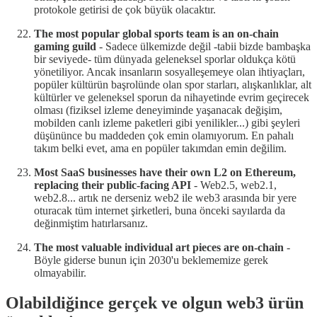
protokole getirisi de çok büyük olacaktır.
The most popular global sports team is an on-chain
gaming guild
-
Sadece ülkemizde değil -tabii bizde bambaşka
bir seviyede- tüm dünyada geleneksel sporlar oldukça kötü
yönetiliyor. Ancak insanların sosyalleşemeye olan ihtiyaçları,
popüler kültürün başrolünde olan spor starları, alışkanlıklar, alt
kültürler ve geleneksel sporun da nihayetinde evrim geçirecek
olması (fiziksel izleme deneyiminde yaşanacak değişim,
mobilden canlı izleme paketleri gibi yenilikler...) gibi şeyleri
düşününce bu maddeden çok emin olamıyorum. En pahalı
takım belki evet, ama en popüler takımdan emin değilim.
Most SaaS businesses have their own L2 on Ethereum,
replacing their public-facing API
- Web2.5, web2.1,
web2.8... artık ne derseniz web2 ile web3 arasında bir yere
oturacak tüm internet şirketleri, buna önceki sayılarda da
değinmiştim hatırlarsanız.
The most valuable individual art pieces are on-chain
-
Böyle giderse bunun için 2030'u beklememize gerek
olmayabilir.
Olabildiğince gerçek ve olgun web3 ürün