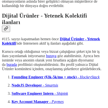
otomasyonların aslında birer geliştirici olmayan müşterilerce de
kullanıldığı bir dünyaya doğru evrilebilir.
Dijital Ürünler - Yetenek Kolektifi
ilanları
#115. sayıyı kapatmadan hemen önce
Dijital Ürünler - Yetenek
Kolektifi
'nde listenenen aktif iş ilanları aşağıdaki gibi.
Kurucu ortağı olduğunuz veya bizzat çalıştığınız şirket için bir iş
ilanı yayınlamak istiyorsanız
buraya
göz atabilirsiniz. Ayrıca ben
ismimle veya anonim olarak yeni fırsatlara açığım diyorsanız
da
burada
profilinizi oluşturabilirsiniz. Bu profil yalnızca Dijital
Ürünler komünitesi içinden, onaylanmış şirketlerce görülebilecek.
Founding Engineer ($3k-5k/mo + stock)
-
HockeyStack
NodeJS Developer
-
Smartsis
Software Engineer Intern
-
Shipink
Key Account Manager
-
Paymes