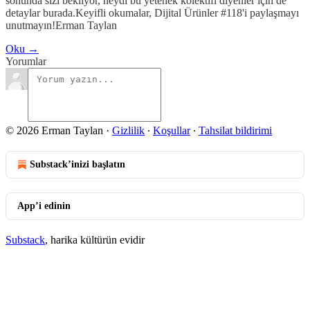
sonunda sizi bekliyor, neydi bu yetenek kolektifi diyenler için de
detaylar burada.Keyifli okumalar, Dijital Ürünler #118'i paylaşmayı
unutmayın!Erman Taylan
Oku →
Yorumlar
© 2026 Erman Taylan
·
Gizlilik
∙
Koşullar
∙
Tahsilat bildirimi
Substack’inizi başlatın
App’i edinin
Substack
, harika kültürün evidir