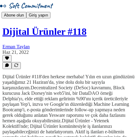
Abone olun
Giriş yapın
Dijital Ürünler #118
Erman Taylan
Haz 21, 2022
Dijital Ürünler #118'den herkese merhaba! Yılın en uzun gündüzünü
yaşadığımız 21 Haziran'da, yine dolu dolu bir sayıyla
karşınızdayım.Decentralized Society (DeSoc) kavramını, Block
kurucusu Jack Dorsey'nin web5'ini, bir DataDAO örneği
Delphia'yı, elde ettiği reklam gelirinin %90'ını içerik üreticileriyle
paylaşan Yep'i, inzva ve Google'ın düzenlediği Machine Learning
Bootcamp'i, e-posta gönderimlerinde follow-up yapmaya neden
gerek olduğunu anlatan Yesware raporunu ve çok daha fazlasını
hemen aşağıda okuyabilirsiniz.Dijital Ürünler - Yetenek
Kolektifi'nde; Dijital Ürünler komünitesiyle iş ilanlarınızı
paylaşabileceğinizi de hatırlatıyorum. Aktif iş ilanları e-bültenin