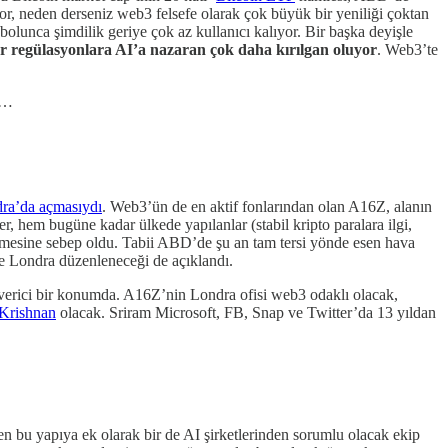
, neden derseniz web3 felsefe olarak çok büyük bir yeniliği çoktan
olunca şimdilik geriye çok az kullanıcı kalıyor. Bir başka deyişle
r regülasyonlara AI’a nazaran çok daha kırılgan oluyor
. Web3’te
de…
ra’da açmasıydı
. Web3’ün de en aktif fonlarından olan A16Z, alanın
 hem bugüne kadar ülkede yapılanlar (stabil kripto paralara ilgi,
eçmesine sebep oldu. Tabii ABD’de şu an tam tersi yönde esen hava
e Londra düzenleneceği de açıklandı.
 verici bir konumda. A16Z’nin Londra ofisi web3 odaklı olacak,
 Krishnan
olacak. Sriram Microsoft, FB, Snap ve Twitter’da 13 yıldan
len bu yapıya ek olarak bir de AI şirketlerinden sorumlu olacak ekip