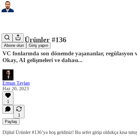
Dijital Ürünler #136
Abone olun
Giriş yapın
VC fonlarında son dönemde yaşananlar, regülasyon ve
Okay, AI gelişmeleri ve dahası...
Erman Taylan
Haz 20, 2023
1
1
Paylaş
Dijital Ürünler #136’ya hoş geldiniz! Bu sefer girişi oldukça kısa tut