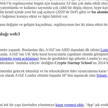
b3’te regülasyonlar bugün için kuşkusuz AI’dan çok daha etkili oluyor
tırımlarda ve kullanıcı sayısında çok ciddi bir düşüş oluyor, hype kayb
bir kendi içinde yeni bir çağ açılıyor (2020’de DeFi gibi) ve
bu akımla
e bağımsız konuya etkisi ve ilgisi faktörü var.
ama değişim ve gelişim kaçınılmaz, regülasyonun her iki alana etkisi 
odağı web3
eler yaşandı. Bunlardan ilki; A16Z’nin ABD dışındaki ilk ofisini
Lond
nda. A16Z’nin UK’deki kural koyucularla yaptıkları olumlu görüşmeler,
kümetin resmi açıklaması
) hem de gördükleri ilgi şirketin Londra’yı s
 videolarını ‘mutlaka izleyin’ dediğim
Crypto Startup School
’un 2024’t
mlisi gelecek teknoloji ve bu teknolojilerin lider oyuncularına karar
 Son olarak A16Z Londra ofisinin başında SF’den taşınacak olan
Sriram
ini tek bir yapı üzerinden yönetmeye
karar vermesi oldu
. ‘
App
’ adı veri