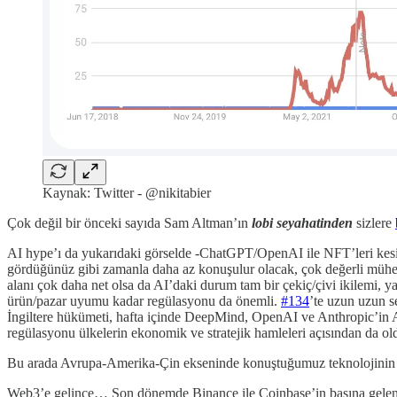
Kaynak: Twitter - @nikitabier
Çok değil bir önceki sayıda Sam Altman’ın
lobi seyahatinden
sizlere
AI hype’ı da yukarıdaki görselde -ChatGPT/OpenAI ile NFT’leri kesinl
gördüğünüz gibi zamanla daha az konuşulur olacak, çok değerli mühen
alanı çok daha net olsa da AI’daki durum tam bir çekiç/çivi ikilemi, y
ürün/pazar uyumu kadar regülasyonu da önemli.
#134
’te uzun uzun s
İngiltere hükümeti, hafta içinde DeepMind, OpenAI ve Anthropic’in A
regülasyonu ülkelerin ekonomik ve stratejik hamleleri açısından da old
Bu arada Avrupa-Amerika-Çin ekseninde konuştuğumuz teknolojinin po
Web3’e gelince… Son dönemde Binance ile Coinbase’in başına gelenler