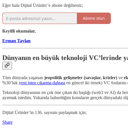
Eğer hala Dijital Ürünler’e abone değilseniz;
Abone olun
Keyifli okumalar,
Erman Taylan
Dünyanın en büyük teknoloji VC’lerinde ya
Tüm dünyada yaşanan
jeopolitik gelişmeler (savaşlar, krizler)
ve
ek
%30’luk
yeni işten çıkarma dalgası
en güncel iki örnek) VC fonlarını d
Teknoloji dünyasının en çok öne çıkan iki başlığı (web3 ve AI) da her
ayırmak istedim. Yukarıda bahsettiğim konuların gerçek dünyadaki diğ
Dijital Ürünler’in 136. sayısını paylaşmak için;
Share