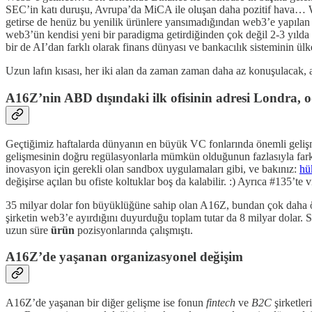
SEC’in katı duruşu, Avrupa’da MiCA ile oluşan daha pozitif hava… We
getirse de henüz bu yenilik ürünlere yansımadığından web3’e yapılan ya
web3’ün kendisi yeni bir paradigma getirdiğinden çok değil 2-3 yılda 
bir de AI’dan farklı olarak finans dünyası ve bankacılık sisteminin ülk
Uzun lafın kısası, her iki alan da zaman zaman daha az konuşulacak, 
A16Z’nin ABD dışındaki ilk ofisinin adresi Londra, 
Geçtiğimiz haftalarda dünyanın en büyük VC fonlarında önemli gelişm
gelişmesinin doğru regülasyonlarla mümkün olduğunun fazlasıyla farkı
inovasyon için gerekli olan sandbox uygulamaları gibi, ve bakınız:
hü
değişirse açılan bu ofiste koltuklar boş da kalabilir. :) Ayrıca #135’te
35 milyar dolar fon büyüklüğüne sahip olan A16Z, bundan çok daha öne
şirketin web3’e ayırdığını duyurduğu toplam tutar da 8 milyar dolar.
uzun süre
ürün
pozisyonlarında çalışmıştı.
A16Z’de yaşanan organizasyonel değişim
A16Z’de yaşanan bir diğer gelişme ise fonun
fintech
ve
B2C
şirketler