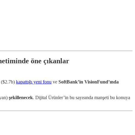
netiminde öne çıkanlar
($2.7b)
kapattığı yeni fonu
ve
SoftBank’in VisionFund’ında
ayan)
şekillenecek
. Dijital Ürünler’in bu sayısında manşeti bu konuya