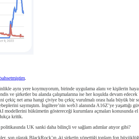
bahsetmiştim
.
ikle aynı yere koymuyorum, birinde uygulama alanı ve kişilerin hayatın
dis ve şirketler bu alanda çalışmalarına ise her koşulda devam edecek 
ani çekiç net ama hangi çiviye bu çekiç vurulmalı orası hala büyük bir s
ebeplerini saymıştım. İngiltere’nin web3 alanında A16Z’ye yaşattığı g
I modellerini hükümetin göstereceği kurumlara açmaları konusunda el s
ukça kritik.
litikasında UK sanki daha bilinçli ve sağlam adımlar atıyor gibi?
, son olarak BlackRock’ın -ki şirketin yönettiği toplam fon büyüklüğ