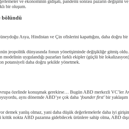
eğerlemeler ve ekonominin gidişatı, pandemi sonrası pazarın değişimi v
lı bir oluşum.
’e bölündü
Güneydoğu Asya, Hindistan ve Çin ofislerini kapattığını, daha doğru bir
nün jeopolitik dünyasında fonun yönetişiminde değişikliğe gitmiş oldu
yon modelinin uygulandığı pazarları farklı ekipler (güçlü bir lokalizasy
on potansiyeli daha doğru şekilde yönetmek.
ma Avrupa özelinde konuşmak gerekirse… Bugün ABD merkezli VC’ler Av
im koyuyordu, aynı dönemde ABD’ye çok daha ‘
founder first
’ bir yaklaşım
yor demek yanlış olmaz, yani daha düşük değerlemelerle daha iyi girişim
kritik nokta ABD pazarına gidebilecek ürünlere sahip olma, ABD dışın