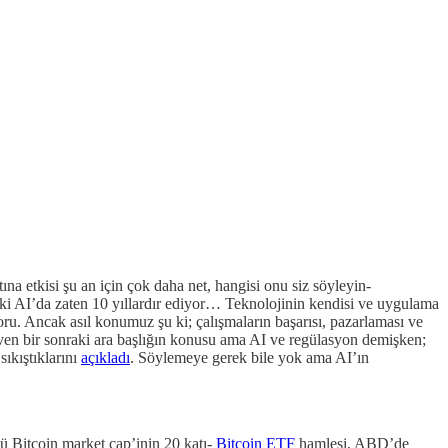
a etkisi şu an için çok daha net, hangisi onu siz söyleyin-
ki AI’da zaten 10 yıllardır ediyor… Teknolojinin kendisi ve uygulama
oru. Ancak asıl konumuz şu ki; çalışmaların başarısı, pazarlaması ve
üven bir sonraki ara başlığın konusu ama AI ve regülasyon demişken;
ıkıştıklarını
açıkladı
. Söylemeye gerek bile yok ama AI’ın
ü Bitcoin market cap’inin 20 katı-
Bitcoin ETF
hamlesi, ABD’de