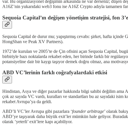
var. Bu organizasyonel değişimin arkasında ne var derseniz; düşen d
A16Z’nin yukarıdaki web3 fonu ise A16Z Crypto adıyla tamamen fark
Sequoia Capital’ın değişen yönetişim stratejisi, fon 3
Sequoia Capital de durur mu; yapıştırmış cevabı: şirket, hafta içinde 
HongShan ve Peak XV Partners).
1972’de kurulan ve 2005’te de Çin ofisini açan Sequoia Capital, bugü
birbiriyle bazı noktalarda rekabet eden, her birinde farklı bir regülas
potansiyeline dair bir kaygı taşıyor demek doğru olmaz, ana motivasy
ABD VC’lerinin farklı coğrafyalardaki etkisi
Hindistan, Asya ve diğer pazarlar hakkında bilgi sahibi değilim a
çok az sayıda VC vardı, kuralları ve standartları bu az sayıdaki is
rekabet Avrupa’ya da geldi.
ABD’li VC’ler Avrupa gibi pazarlara ‘
founder arbitrage
’ olarak bakı
ABD’ye taşıyarak daha büyük exit’ler mümkün hale geliyor. Buradaki 
olarak ‘yeterli’ exit’lere kapı açabiliyor.