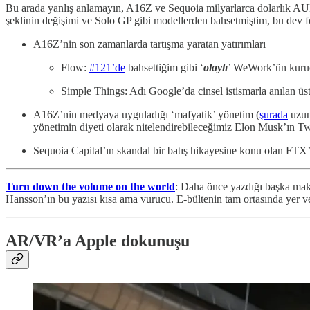
Bu arada yanlış anlamayın, A16Z ve Sequoia milyarlarca dolarlık AUM
şeklinin değişimi ve Solo GP gibi modellerden bahsetmiştim, bu dev fo
A16Z’nin son zamanlarda tartışma yaratan yatırımları
Flow:
#121’de
bahsettiğim gibi ‘
olaylı
’ WeWork’ün kuru
Simple Things: Adı Google’da cinsel istismarla anılan üs
A16Z’nin medyaya uyguladığı ‘mafyatik’ yönetim (
şurada
uzun
yönetimin diyeti olarak nitelendirebileceğimiz Elon Musk’ın Tw
Sequoia Capital’ın skandal bir batış hikayesine konu olan FTX’e
Turn down the volume on the world
: Daha önce yazdığı başka mak
Hansson’ın bu yazısı kısa ama vurucu. E-bültenin tam ortasında yer
AR/VR’a Apple dokunuşu