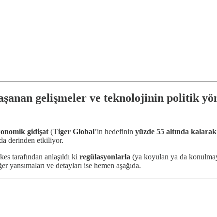
şanan gelişmeler ve teknolojinin politik yö
onomik gidişat
(
Tiger Global
’in hedefinin
yüzde 55 altında kalarak
a derinden etkiliyor.
kes tarafından anlaşıldı ki
regülasyonlarla
(ya koyulan ya da konulm
er yansımaları ve detayları ise hemen aşağıda.