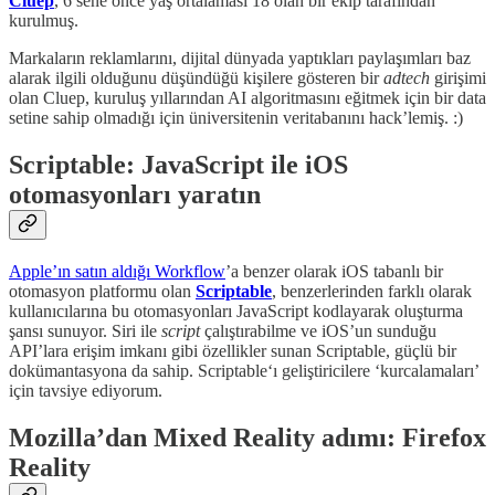
Cluep
, 6 sene önce yaş ortalaması 18 olan bir ekip tarafından
kurulmuş.
Markaların reklamlarını, dijital dünyada yaptıkları paylaşımları baz
alarak ilgili olduğunu düşündüğü kişilere gösteren bir
adtech
girişimi
olan Cluep, kuruluş yıllarından AI algoritmasını eğitmek için bir data
setine sahip olmadığı için üniversitenin veritabanını hack’lemiş. :)
Scriptable: JavaScript ile iOS
otomasyonları yaratın
Apple’ın satın aldığı Workflow
’a benzer olarak iOS tabanlı bir
otomasyon platformu olan
Scriptable
, benzerlerinden farklı olarak
kullanıcılarına bu otomasyonları JavaScript kodlayarak oluşturma
şansı sunuyor. Siri ile
script
çalıştırabilme ve iOS’un sunduğu
API’lara erişim imkanı gibi özellikler sunan Scriptable, güçlü bir
dokümantasyona da sahip. Scriptable‘ı geliştiricilere ‘kurcalamaları’
için tavsiye ediyorum.
Mozilla’dan Mixed Reality adımı: Firefox
Reality