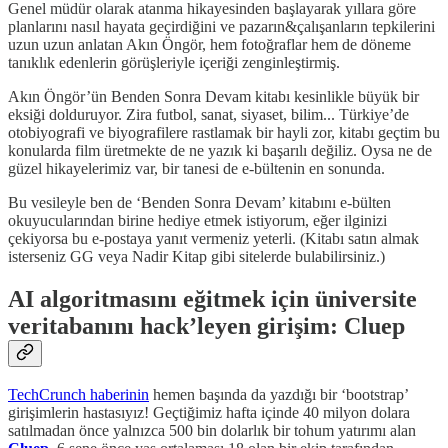
Genel müdür olarak atanma hikayesinden başlayarak yıllara göre
planlarını nasıl hayata geçirdiğini ve pazarın&çalışanların tepkilerini
uzun uzun anlatan Akın Öngör, hem fotoğraflar hem de döneme
tanıklık edenlerin görüşleriyle içeriği zenginleştirmiş.
Akın Öngör’ün Benden Sonra Devam kitabı kesinlikle büyük bir
eksiği dolduruyor. Zira futbol, sanat, siyaset, bilim... Türkiye’de
otobiyografi ve biyografilere rastlamak bir hayli zor, kitabı geçtim bu
konularda film üretmekte de ne yazık ki başarılı değiliz. Oysa ne de
güzel hikayelerimiz var, bir tanesi de e-bültenin en sonunda.
Bu vesileyle ben de ‘Benden Sonra Devam’ kitabını e-bülten
okuyucularından birine hediye etmek istiyorum, eğer ilginizi
çekiyorsa bu e-postaya yanıt vermeniz yeterli. (Kitabı satın almak
isterseniz GG veya Nadir Kitap gibi sitelerde bulabilirsiniz.)
AI algoritmasını eğitmek için üniversite
veritabanını hack’leyen girişim: Cluep
TechCrunch haberinin
hemen başında da yazdığı bir ‘bootstrap’
girişimlerin hastasıyız! Geçtiğimiz hafta içinde 40 milyon dolara
satılmadan önce yalnızca 500 bin dolarlık bir tohum yatırımı alan