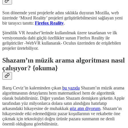
Son dönemde yeni projelerle adını sıklıkla duyuran Mozilla, web
üzerinde ‘Mixed Reality’ projeleri geliştirilebilmesini sağlayan yeni
bir tarayıcı tanıttı:
Firefox Reality
.
Şimdilik VR
headset
’lerinde kullanılmak üzere tasarlanan ve ilk
versiyonunda dahi güçlü özellikler sunan Firefox Reality ile
geliştiriciler -WebVR kullanarak- Oculus üzerinden de erişilebilen
projeler üretebiliyor.
Shazam’ın müzik arama algoritması nasıl
çalışıyor? {okuma}
Barış Ceviz’in kaleminden çıkan
bu yazıda
Shazam’ın müzik arama
algoritmasının detaylarını hem matematiksel hem de algoritmik
olarak bulabilirsiniz. Diğer yandan Shazam demişken şirketin Apple
tarafından yüz milyonlarca dolara satın alındığını hatırlatıp
arkasındaki hikayesine de muhakkak
göz atın diyorum
. Shazam’ın
hikayesinde etki edemediğiniz pazar koşullarının ve rekabette öne
çıkmak için teknolojiyi doğru ürünle pazara sunmanın ne denli
önemli olduğunu görebilirsiniz.