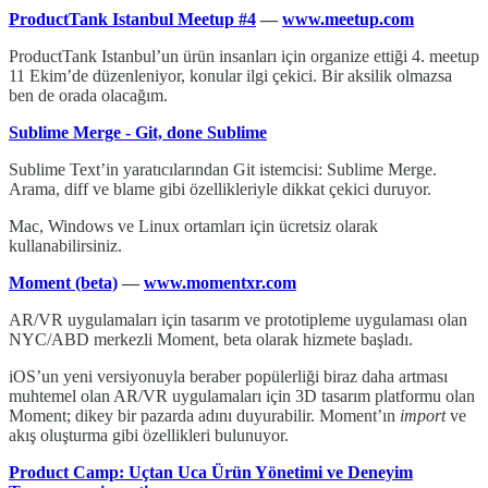
ProductTank Istanbul Meetup #4
—
www.meetup.com
ProductTank Istanbul’un ürün insanları için organize ettiği 4. meetup
11 Ekim’de düzenleniyor, konular ilgi çekici. Bir aksilik olmazsa
ben de orada olacağım.
Sublime Merge - Git, done Sublime
Sublime Text’in yaratıcılarından Git istemcisi: Sublime Merge.
Arama, diff ve blame gibi özellikleriyle dikkat çekici duruyor.
Mac, Windows ve Linux ortamları için ücretsiz olarak
kullanabilirsiniz.
Moment (beta)
—
www.momentxr.com
AR/VR uygulamaları için tasarım ve prototipleme uygulaması olan
NYC/ABD merkezli Moment, beta olarak hizmete başladı.
iOS’un yeni versiyonuyla beraber popülerliği biraz daha artması
muhtemel olan AR/VR uygulamaları için 3D tasarım platformu olan
Moment; dikey bir pazarda adını duyurabilir. Moment’ın
import
ve
akış oluşturma gibi özellikleri bulunuyor.
Product Camp: Uçtan Uca Ürün Yönetimi ve Deneyim