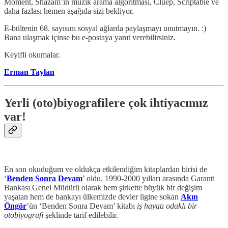
Moment, Shazam’ın müzik arama algoritması, Cluep, Scriptable ve
daha fazlası hemen aşağıda sizi bekliyor.
E-bültenin 68. sayısını sosyal ağlarda paylaşmayı unutmayın. :)
Bana ulaşmak içinse bu e-postaya yanıt verebilirsiniz.
Keyifli okumalar.
Erman Taylan
Yerli (oto)biyografilere çok ihtiyacımız
var!
En son okuduğum ve oldukça etkilendiğim kitaplardan birisi de
‘
Benden Sonra Devam
’ oldu. 1990-2000 yılları arasında Garanti
Bankası Genel Müdürü olarak hem şirkette büyük bir değişim
yaşatan hem de bankayı ülkemizde devler ligine sokan
Akın
Öngör
’ün ‘Benden Sonra Devam’ kitabı
iş hayatı odaklı bir
otobiyografi
şeklinde tarif edilebilir.