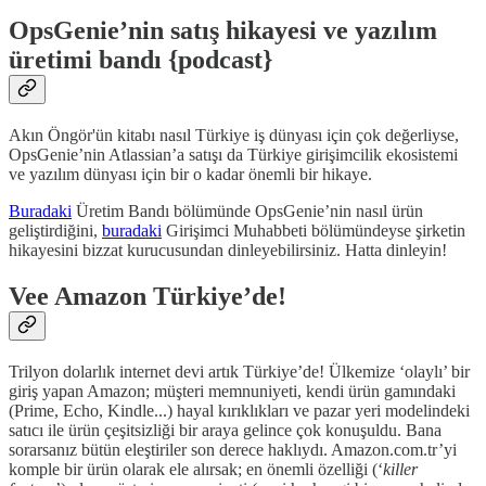
OpsGenie’nin satış hikayesi ve yazılım
üretimi bandı {podcast}
Akın Öngör'ün kitabı nasıl Türkiye iş dünyası için çok değerliyse,
OpsGenie’nin Atlassian’a satışı da Türkiye girişimcilik ekosistemi
ve yazılım dünyası için bir o kadar önemli bir hikaye.
Buradaki
Üretim Bandı bölümünde OpsGenie’nin nasıl ürün
geliştirdiğini,
buradaki
Girişimci Muhabbeti bölümündeyse şirketin
hikayesini bizzat kurucusundan dinleyebilirsiniz. Hatta dinleyin!
Vee Amazon Türkiye’de!
Trilyon dolarlık internet devi artık Türkiye’de! Ülkemize ‘olaylı’ bir
giriş yapan Amazon; müşteri memnuniyeti, kendi ürün gamındaki
(Prime, Echo, Kindle...) hayal kırıklıkları ve pazar yeri modelindeki
satıcı ile ürün çeşitsizliği bir araya gelince çok konuşuldu. Bana
sorarsanız bütün eleştiriler son derece haklıydı. Amazon.com.tr’yi
komple bir ürün olarak ele alırsak; en önemli özelliği (‘
killer