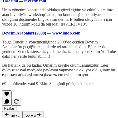
Tasarımı
—
invertiv.com
Ürün yönetimi konusunda oldukça güzel eğitim ve etkinliklere imza
atan Invertiv’in workshop’larına, bu konuda eğitime ihtiyacı
olduğunu düşünenler bi göz atsın derim. E-bülten okuyucuları için
yüzde 10 indirim kodu da burada: ‘INVERTIV10’.
Devrim Arabaları (2008)
—
www.imdb.com
Tolga Örnek’in yönetmenliğinde 2008’de çekilen Devrim
Arabaları’nı geçtiğimiz günlerde tekrardan izledim. Eğer siz de
yeniden izlemek isterseniz ya da henüz izlemediyseniz film YouTube
dahil her yerde bulunabilir. :)
Bu haftalık da bu kadar. Umarım keyifle okumuşsunuzdur. Eğer
öyleyse sosyal medyada paylaşım yapmayı ve okuyor olduğunuz bu
e-postayı arkadaşlarınıza
forward
etmeyi unutmayın.
69. e-bültende, yani 9 Ekim Salı günü görüşmek üzere!
Paylaş
Önceki
Sonraki