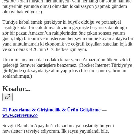
feature
’) olan müşteri memnuniyeti (yani herhangi bir sorun halinde
müşterinin yanında olma) olmadan lokalizasyon yapmak gündem
olmayı hak ediyor. :)
Türkiye kabul etmek gerekiyor ki büyük olduğu ve potansiyel
taşıdığı kadar bir çok dünya devinin geçmişte başarısız da olduğu
zor bir pazar. Amazon’un rakiplerinden öne çıkan sonsuz yatırm
gücü, bilgi birikimi ve müşterisini her şeyin önüne koyan anlayışı bir
yana unutulmamalı ki ekonomik ve coğrafi koşullar, satıcılar, lojistik
ve son olarak B2C’nin C’si herkes için aynı.
Umarım tamamen data odaklı karar veren Amazon’un ülkemizdeki
geleceği Samwer kardeşlere benzemez. (Rocket Internet Türkiye’ye
girdiğinde çok sayıda işe alım yapıp kısa bir süre sonra yatırımını
sonlandırmıştı.)
Kısalar...
#1 Pazarlama & Girişimcilik & Ürün Geliştirme
—
www.getrevue.co
Sevgili Batuhan Apaydın’ın hazırlamaya başladığı bu yeni
newsletter’ı tavsiye ediyorum. İlk sayısı yayınlandı bile.