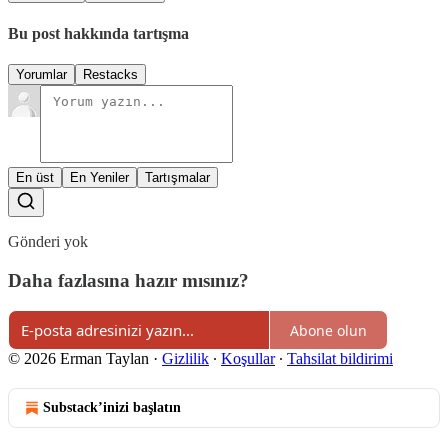
Bu post hakkında tartışma
Yorumlar
Restacks
En üst
En Yeniler
Tartışmalar
Gönderi yok
Daha fazlasına hazır mısınız?
Abone olun
© 2026 Erman Taylan
·
Gizlilik
∙
Koşullar
∙
Tahsilat bildirimi
Substack’inizi başlatın