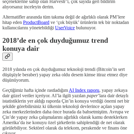
seçeneklerine sahip olan Harvestr’i, çok sayıda geri bildirim
alıyorsanız inceleyin derim.
Alternatifler arasında tüm takıma değil de ağırlıklı olarak PM’lere
hitap eden
ProductBoard
ve ‘çok büyük’ ürünlerin tek bir noktadan
kullanıcılarını yönetebildiği
UserVoice
bulunuyor.
2018’de en çok duyduğumuz trend
konuya dair
2018 yılında en çok duyduğumuz teknoloji trendi (Bitcoin’in sert
düşüşüyle beraber) yapay zeka oldu desem kimse itiraz etmez diye
düşünüyorum.
Geçtiğimiz hafta içinde rastladığım
AI Index raporu
, yapay zekaya
dair güzel veriler içeriyor. AI’la ilgili yazılan
paper
’lara dair detaylı
istatistiklerin yer aldığı raporda Çin’in konuya verdiği önemi net bir
şekilde görebilirsiniz ki ülkenin teknoloji devlerince açılan yapay
zeka merkezlerinden daha önce burada da bahsetmiştim. Avrupa ve
Çin’de yapay zeka çalışmalarını ağırlıklı olarak kamu desteklerken
Amerika’da ise konuyu özel şirketlerin sahiplendiği de net olarak
görülebiliyor. Sektörel olarak da telekom, perakende ve finans öne
çıkıyor.