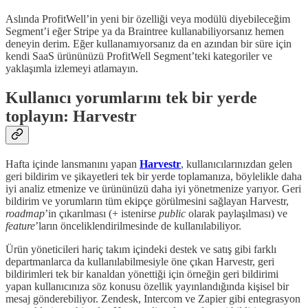
Aslında ProfitWell’in yeni bir özelliği veya modülü diyebileceğim
Segment’i eğer Stripe ya da Braintree kullanabiliyorsanız hemen
deneyin derim. Eğer kullanamıyorsanız da en azından bir süre için
kendi SaaS ürününüzü ProfitWell Segment’teki kategoriler ve
yaklaşımla izlemeyi atlamayın.
Kullanıcı yorumlarını tek bir yerde
toplayın: Harvestr
Hafta içinde lansmanını yapan
Harvestr
, kullanıcılarınızdan gelen
geri bildirim ve şikayetleri tek bir yerde toplamanıza, böylelikle daha
iyi analiz etmenize ve ürününüzü daha iyi yönetmenize yarıyor. Geri
bildirim ve yorumların tüm ekipçe görülmesini sağlayan Harvestr,
roadmap
’in çıkarılması (+ istenirse
public
olarak paylaşılması) ve
feature
’ların önceliklendirilmesinde de kullanılabiliyor.
Ürün yöneticileri hariç takım içindeki destek ve satış gibi farklı
departmanlarca da kullanılabilmesiyle öne çıkan Harvestr, geri
bildirimleri tek bir kanaldan yönettiği için örneğin geri bildirimi
yapan kullanıcınıza söz konusu özellik yayınlandığında kişisel bir
mesaj gönderebiliyor. Zendesk, Intercom ve Zapier gibi entegrasyon