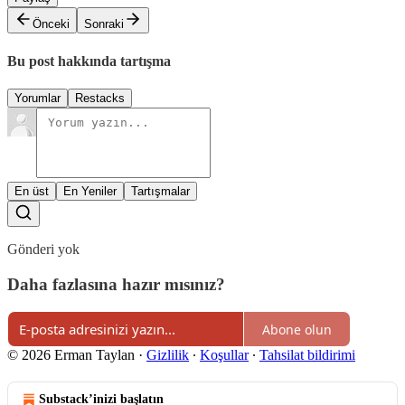
Önceki
Sonraki
Bu post hakkında tartışma
Yorumlar
Restacks
En üst
En Yeniler
Tartışmalar
Gönderi yok
Daha fazlasına hazır mısınız?
Abone olun
© 2026 Erman Taylan
·
Gizlilik
∙
Koşullar
∙
Tahsilat bildirimi
Substack’inizi başlatın