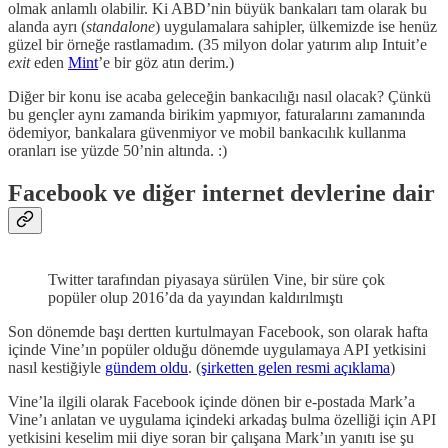
olmak anlamlı olabilir. Ki ABD’nin büyük bankaları tam olarak bu
alanda ayrı (
standalone
) uygulamalara sahipler, ülkemizde ise henüz
güzel bir örneğe rastlamadım. (35 milyon dolar yatırım alıp Intuit’e
exit
eden
Mint
’e bir göz atın derim.)
Diğer bir konu ise acaba geleceğin bankacılığı nasıl olacak? Çünkü
bu gençler aynı zamanda birikim yapmıyor, faturalarını zamanında
ödemiyor, bankalara güvenmiyor ve mobil bankacılık kullanma
oranları ise yüzde 50’nin altında. :)
Facebook ve diğer internet devlerine dair
Twitter tarafından piyasaya sürülen Vine, bir süre çok
popüler olup 2016’da da yayından kaldırılmıştı
Son dönemde başı dertten kurtulmayan Facebook, son olarak hafta
içinde Vine’ın popüler olduğu dönemde uygulamaya API yetkisini
nasıl kestiğiyle
gündem oldu
. (
şirketten gelen resmi açıklama
)
Vine’la ilgili olarak Facebook içinde dönen bir e-postada Mark’a
Vine’ı anlatan ve uygulama içindeki arkadaş bulma özelliği için API
yetkisini keselim mii diye soran bir çalışana Mark’ın yanıtı ise şu