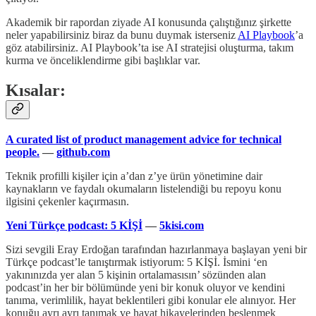
Akademik bir rapordan ziyade AI konusunda çalıştığınız şirkette
neler yapabilirsiniz biraz da bunu duymak isterseniz
AI Playbook
’a
göz atabilirsiniz. AI Playbook’ta ise AI stratejisi oluşturma, takım
kurma ve önceliklendirme gibi başlıklar var.
Kısalar:
A curated list of product management advice for technical
people.
—
github.com
Teknik profilli kişiler için a’dan z’ye ürün yönetimine dair
kaynakların ve faydalı okumaların listelendiği bu repoyu konu
ilgisini çekenler kaçırmasın.
Yeni Türkçe podcast: 5 KİŞİ
—
5kisi.com
Sizi sevgili Eray Erdoğan tarafından hazırlanmaya başlayan yeni bir
Türkçe podcast’le tanıştırmak istiyorum: 5 KİŞİ. İsmini ‘en
yakınınızda yer alan 5 kişinin ortalamasısın’ sözünden alan
podcast’in her bir bölümünde yeni bir konuk oluyor ve kendini
tanıma, verimlilik, hayat beklentileri gibi konular ele alınıyor. Her
konuğu ayrı ayrı tanımak ve hayat hikayelerinden beslenmek