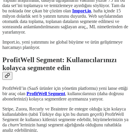
Yapılan araştırmalar, datayla uğraşanların vaktinin yüzde 75’ini bu
data set’ini toplamaya ve temizlemeye ayırdığını söylüyor. Tam da
bu noktada öne çıkan bir çözüm olan
Import.io
, hafta içinde 15
milyon dolarlık seri b yatırım turunu duyurdu. Web sayfalarından
otomatik data toplama, toplanan dataların segmente edilmesi ve
sonrasında anlamlandırılmasını sağlayan araç,, ML nimetlerinden de
yararlanıyor.
Import.io, yeni yatırımını ise global büyüme ve ürün geliştirmeye
harcamayı planlıyor.
ProfitWell Segment: Kullanıcılarınızı
kolayca segmente edin
ProfitWell’in (SaaS ürünler için yönetim platformu) yeni lanse ettiği
bir araç olan
ProfitWell Segment
, kullanıcılarınızı (daha doğrusu
abonelerinizi) kolayca segmentlere ayırmanıza yarıyor.
Stripe, Zuora, Recurly ve Braintree ile entegre olduğu için kolayca
kullanılabilen (tabii Türkiye dışı için bu durum geçerli) ProfitWell
Segment ile kullanıcı kitlenizi segmente edebilir, büyümelerinizin ya
da
churn
’lerinizin hangi segment ağırlığında olduğunu rahatlıkla
analiz edebilirsiniz.