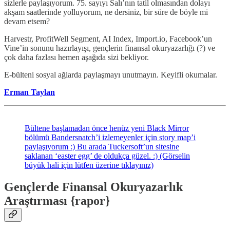
sizlerle paylaşıyorum. 75. sayıyı Salı’nın tatil olmasından dolayı
akşam saatlerinde yolluyorum, ne dersiniz, bir süre de böyle mi
devam etsem?
Harvestr, ProfitWell Segment, AI Index, Import.io, Facebook’un
Vine’in sonunu hazırlayışı, gençlerin finansal okuryazarlığı (?) ve
çok daha fazlası hemen aşağıda sizi bekliyor.
E-bülteni sosyal ağlarda paylaşmayı unutmayın. Keyifli okumalar.
Erman Taylan
Bültene başlamadan önce henüz yeni Black Mirror
bölümü Bandersnatch’i izlemeyenler için story map’i
paylaşıyorum :) Bu arada Tuckersoft’un sitesine
saklanan ‘easter egg’ de oldukça güzel. :) (Görselin
büyük hali için lütfen üzerine tıklayınız)
Gençlerde Finansal Okuryazarlık
Araştırması {rapor}