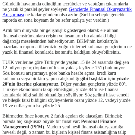
Gündelik hayatımda edindiğim tecrübeler ve yaptığım çıkarımlarla
ne yazık ki paralel şeyler söyleyen
Gençlerde Finansal Okuryazarlık
Araştırması
ne kadar gündem olsa azdır. (Sırf bu sebeple genelde
raporda en sona koysam da bu sefer açılışta yer verdim.)
Artık tüm dünyada bir gelişmişlik göstergesi olarak ele alınan
finansal enstrümanlara erişim ve insanların bu alandaki bilgi
dağarcığı meselesinden bahsediyorum. BKM’nin katkılarıyla
hazırlanan raporda ülkemizin yoğun internet kullanan gençlerinin ne
yazık ki finansal konularda ise sınıfta kaldığını okuyabilirsiniz.
TUİK verilerine göre Türkiye’de yaşları 15 ile 24 arasında değişen
12 milyon genç (toplam nüfusun yaklaşık yüzde 15’i) bulunuyor.
Söz konusu araştırmaya göre banka hesabı açma, kredi kartı
kullanma veya birikim yapma alışkanlığı
gibi başlıklar için yüzde
20’nin üzerine çıkamıyoruz
. Diğer yandan gençlerin yüzde 80’i
Türkiye ekonomisini takip etmediğini, yüzde 84’ü ise finansal
konularda bilgi sahibi olmadığını söylüyor. Söz gelimi hisse senedi
ve bileşik faizi bildiğini söyleyenlerin oranı yüzde 12, vadeyi yüzde
19 ve enflasyonu ise yüzde 25.
Bitirmeden önce konuyu 2 farklı açıdan ele alacağım. Birincisi;
burada hiç kuşkusuz büyük bir fırsat var:
Personal Finance
Management
(PFM)
. Madem yeni nesil finansal okuryazarlığa
hevesli değil, o zaman bu kişilerin kişisel finans asistanlığına talip