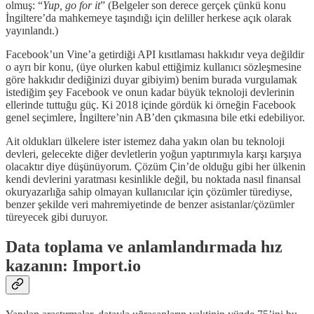
olmuş: “
Yup, go for it
” (Belgeler son derece gerçek çünkü konu
İngiltere’da mahkemeye taşındığı için deliller herkese açık olarak
yayınlandı.)
Facebook’un Vine’a getirdiği API kısıtlaması hakkıdır veya değildir
o ayrı bir konu, (üye olurken kabul ettiğimiz kullanıcı sözleşmesine
göre hakkıdır dediğinizi duyar gibiyim) benim burada vurgulamak
istediğim şey Facebook ve onun kadar büyük teknoloji devlerinin
ellerinde tuttuğu güç. Ki 2018 içinde gördük ki örneğin Facebook
genel seçimlere, İngiltere’nin AB’den çıkmasına bile etki edebiliyor.
Ait oldukları ülkelere ister istemez daha yakın olan bu teknoloji
devleri, gelecekte diğer devletlerin yoğun yaptırımıyla karşı karşıya
olacaktır diye düşünüyorum. Çözüm Çin’de olduğu gibi her ülkenin
kendi devlerini yaratması kesinlikle değil, bu noktada nasıl finansal
okuryazarlığa sahip olmayan kullanıcılar için çözümler türediyse,
benzer şekilde veri mahremiyetinde de benzer asistanlar/çözümler
türeyecek gibi duruyor.
Data toplama ve anlamlandırmada hız
kazanın: Import.io