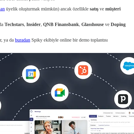
dan
üyelik oluşturmak mümkün) ancak özellikle
satış
ve
müşteri
nda
Techstars
,
Insider
,
QNB Finansbank
,
Glasshouse
ve
Doping
ir, ya da
buradan
Spiky ekibiyle online bir demo toplantısı