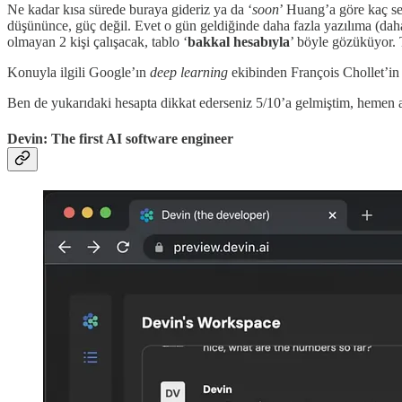
Ne kadar kısa sürede buraya gideriz ya da ‘
soon
’ Huang’a göre kaç se
düşününce, güç değil. Evet o gün geldiğinde daha fazla yazılıma (daha 
olmayan 2 kişi çalışacak, tablo ‘
bakkal hesabıyla
’ böyle gözüküyor. T
Konuyla ilgili Google’ın
deep learning
ekibinden François Chollet’in 
Ben de yukarıdaki hesapta dikkat ederseniz 5/10’a gelmiştim, hemen a
Devin: The first AI software engineer