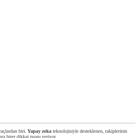
açlardan biri.
Yapay zeka
teknolojisiyle desteklenen, rakiplerinin
ılara birer dikkat puanı veriyor.