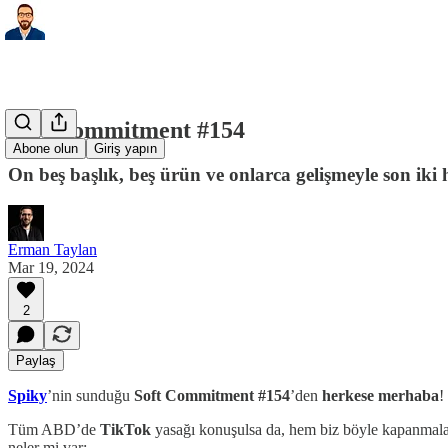
Soft Commitment #154
Abone olun
Giriş yapın
On beş başlık, beş ürün ve onlarca gelişmeyle son ik
Erman Taylan
Mar 19, 2024
2
Paylaş
Spiky
’nin sunduğu
Soft Commitment #154
’den
herkese merhaba
!
Tüm ABD’de
TikTok
yasağı konuşulsa da, hem biz böyle kapanmala
neler mi var: