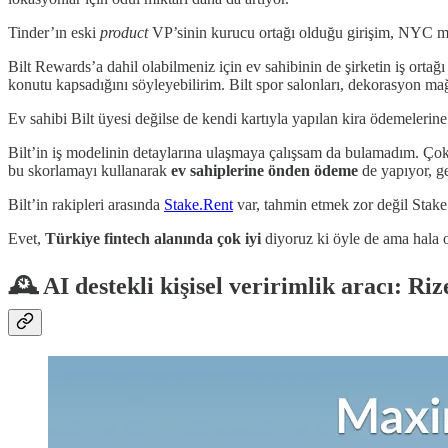
Tinder’ın eski
product
VP’sinin kurucu ortağı olduğu girişim, NYC m
Bilt Rewards’a dahil olabilmeniz için ev sahibinin de şirketin iş orta
konutu kapsadığını söyleyebilirim. Bilt spor salonları, dekorasyon mağa
Ev sahibi Bilt üyesi değilse de kendi kartıyla yapılan kira ödemelerine
Bilt’in iş modelinin detaylarına ulaşmaya çalışsam da bulamadım. Çok m
bu skorlamayı kullanarak
ev sahiplerine önden ödeme
de yapıyor, g
Bilt’in rakipleri arasında
Stake.Rent
var, tahmin etmek zor değil Stake 
Evet,
Türkiye fintech alanında çok iyi
diyoruz ki öyle de ama hala 
🕰️ AI destekli kişisel veririmlik aracı: Riz