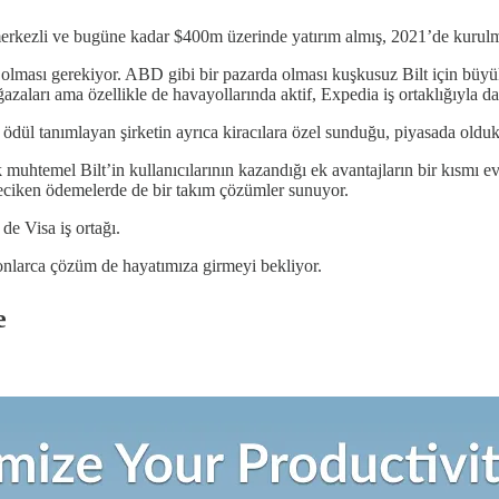
erkezli ve bugüne kadar $400m üzerinde yatırım almış, 2021’de kuru
ğı olması gerekiyor. ABD gibi bir pazarda olması kuşkusuz Bilt için büyü
zaları ama özellikle de havayollarında aktif, Expedia iş ortaklığıyla da 
 ödül tanımlayan şirketin ayrıca kiracılara özel sunduğu, piyasada oldukça
uhtemel Bilt’in kullanıcılarının kazandığı ek avantajların bir kısmı ev 
eciken ödemelerde de bir takım çözümler sunuyor.
de Visa iş ortağı.
onlarca çözüm de hayatımıza girmeyi bekliyor.
e