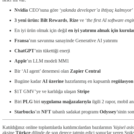
Nvidia
CEO’suna göre ‘
yakında developer’a ihtiyaç kalmıyor
’
3 yeni ürün: Bilt Rewards
,
Rize
ve ‘
the first AI software engi
En iyi ürün olmak için değil
en iyi yatırımı almak için kurula
Fransa
’nın savunma sanayinde Generative AI yatırımı
ChatGPT
’nin tükettiği enerji
Apple
’ın LLM modeli MM1
Bir ‘AI agent’ denemesi olan
Zapier Central
Bugüne kadar
AI üzerine
hazırlanmış en kapsamlı
regülasyon
$1T GMV’ye ve karlılığa ulaşan
Stripe
Biri
PLG
biri
uygulama mağazalarıyla
ilgili 2 rapor, mobil a
Starbucks
’ın
NFT
tabanlı sadakat programı
Odyssey
’sinin s
Katıldığınız online toplantılarda katılımcılardan bazılarının '
kişisel asi
aksine
Türkçe
dilinde de son derece tatmin edici sonuçlar veren Spiky; 