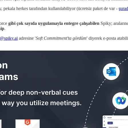
, pekala herkes tarafından kullanılabiliyor (ücretsiz paket de var -
şura
force
gibi çok sayıda uygulamayla entegre çalışabilen
Spiky; araları
hip
.
s@spiky.ai
adresine '
Soft Commitment'ta gördüm
' diyerek e-posta atabil