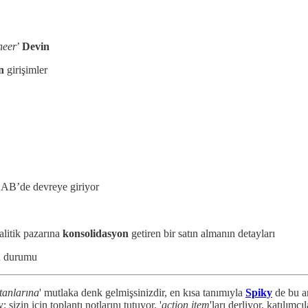
neer
’
Devin
n
girişimler
AB’de devreye giriyor
nalitik pazarına
konsolidasyon
getiren bir satın almanın detayları
on durumu
stanlarına
' mutlaka denk gelmişsinizdir, en kısa tanımıyla
Spiky
de bu ar
sizin için toplantı notlarını tutuyor, '
action item
'ları derliyor, katılımc