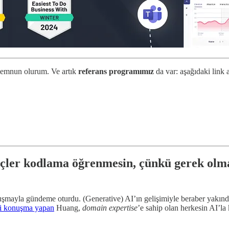
memnun olurum. Ve artık
referans programımız
da var: aşağıdaki link 
çler kodlama öğrenmesin, çünkü gerek ol
onuşmayla gündeme oturdu. (Generative) AI’ın gelişimiyle beraber yakınd
i konuşma yapan
Huang,
domain expertise
’e sahip olan herkesin AI’la