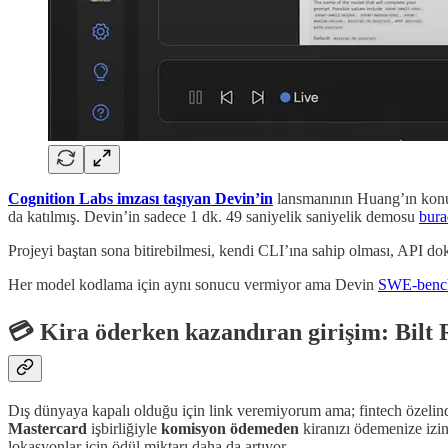
Cognition Labs imzası taşıyan Devin’in
lansmanının Huang’ın konuş
da katılmış. Devin’in sadece 1 dk. 49 saniyelik saniyelik demosu
bura
Projeyi baştan sona bitirebilmesi, kendi CLI’ına sahip olması, API do
Her model kodlama için aynı sonucu vermiyor ama Devin
SWE-benc
💳 Kira öderken kazandıran girişim: Bilt
Dış dünyaya kapalı olduğu için link veremiyorum ama; fintech özelin
Mastercard
işbirliğiyle
komisyon ödemeden
kiranızı ödemenize izin
lokasyonlar için ödül miktarı daha da artıyor.