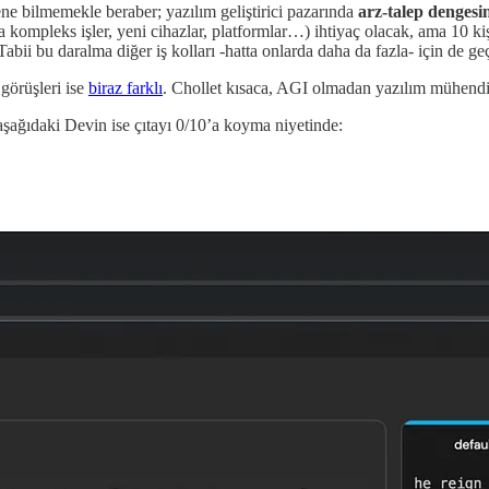
ne bilmemekle beraber; yazılım geliştirici pazarında
arz-talep dengesi
kompleks işler, yeni cihazlar, platformlar…) ihtiyaç olacak, ama 10 kişi
abii bu daralma diğer iş kolları -hatta onlarda daha da fazla- için de geç
görüşleri ise
biraz farklı
. Chollet kısaca, AGI olmadan yazılım mühendi
şağıdaki Devin ise çıtayı 0/10’a koyma niyetinde: