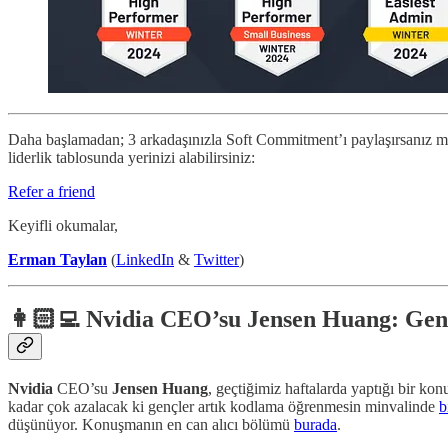
Daha başlamadan; 3 arkadaşınızla Soft Commitment’ı paylaşırsanız 
liderlik tablosunda yerinizi alabilirsiniz:
Refer a friend
Keyifli okumalar,
Erman Taylan
(
LinkedIn
&
Twitter
)
👩🏻‍💻 Nvidia CEO’su Jensen Huang: Gen
Nvidia
CEO’su
Jensen Huang
, geçtiğimiz haftalarda yaptığı bir k
kadar çok azalacak ki gençler
artık
kodlama
öğrenmesin minvalinde
b
düşünüyor. Konuşmanın en can alıcı bölümü
burada
.