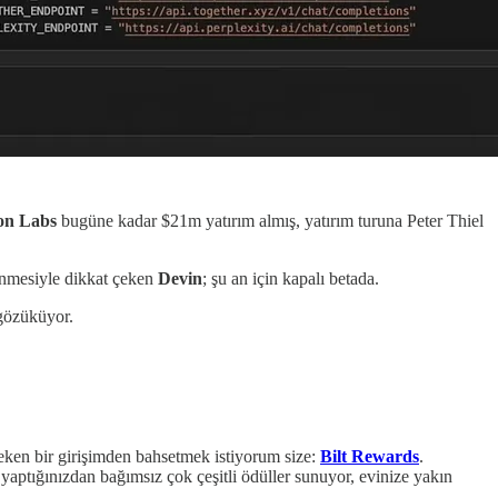
on Labs
bugüne kadar $21m yatırım almış, yatırım turuna Peter Thiel
renmesiyle dikkat çeken
Devin
; şu an için kapalı betada.
 gözüküyor.
eken bir girişimden bahsetmek istiyorum size:
Bilt Rewards
.
yaptığınızdan bağımsız çok çeşitli ödüller sunuyor, evinize yakın