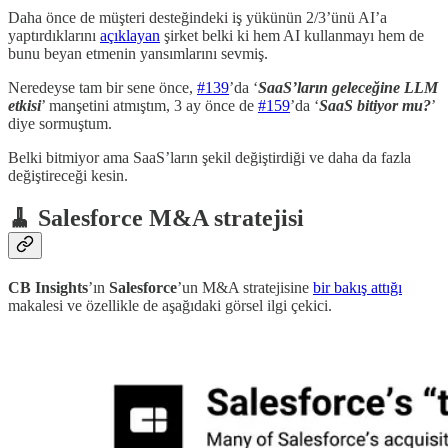
Daha önce de müşteri desteğindeki iş yükünün 2/3’ünü AI’a
yaptırdıklarını
açıklayan
şirket belki ki hem AI kullanmayı hem de
bunu beyan etmenin yansımlarını sevmiş.
Neredeyse tam bir sene önce,
#139
’da ‘
SaaS’ların geleceğine LLM
etkisi
’ manşetini atmıştım, 3 ay önce de
#159
’da ‘
SaaS bitiyor mu?
’
diye sormuştum.
Belki bitmiyor ama SaaS’ların şekil değiştirdiği ve daha da fazla
değiştireceği kesin.
🧹 Salesforce M&A stratejisi
CB Insights
’ın
Salesforce
’un M&A stratejisine
bir bakış attığı
makalesi ve özellikle de aşağıdaki görsel ilgi çekici.