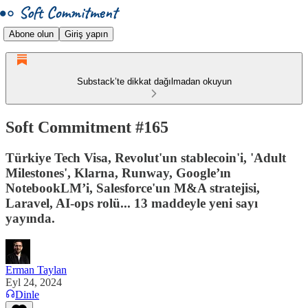
Abone olun
Giriş yapın
Substack’te dikkat dağılmadan okuyun
Soft Commitment #165
Türkiye Tech Visa, Revolut'un stablecoin'i, 'Adult
Milestones', Klarna, Runway, Google’ın
NotebookLM’i, Salesforce'un M&A stratejisi,
Laravel, AI-ops rolü... 13 maddeyle yeni sayı
yayında.
Erman Taylan
Eyl 24, 2024
Dinle