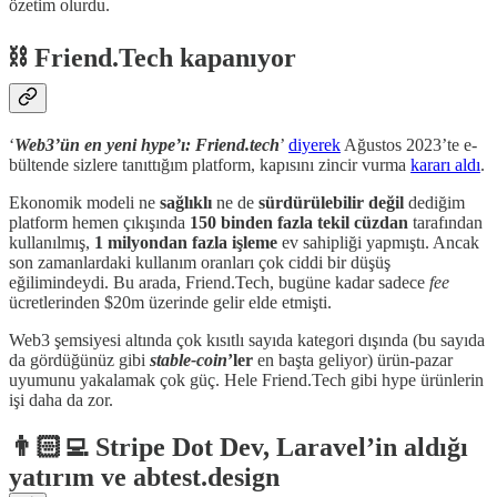
özetim olurdu.
⛓️ Friend.Tech kapanıyor
‘
Web3’ün en yeni hype’ı: Friend.tech
’
diyerek
Ağustos 2023’te e-
bültende sizlere tanıttığım platform, kapısını zincir vurma
kararı aldı
.
Ekonomik modeli ne
sağlıklı
ne de
sürdürülebilir
değil
dediğim
platform hemen çıkışında
150 binden fazla tekil cüzdan
tarafından
kullanılmış,
1 milyondan fazla işleme
ev sahipliği yapmıştı. Ancak
son zamanlardaki kullanım oranları çok ciddi bir düşüş
eğilimindeydi. Bu arada, Friend.Tech, bugüne kadar sadece
fee
ücretlerinden $20m üzerinde gelir elde etmişti.
Web3 şemsiyesi altında çok kısıtlı sayıda kategori dışında (bu sayıda
da gördüğünüz gibi
stable-coin
’ler
en başta geliyor) ürün-pazar
uyumunu yakalamak çok güç. Hele Friend.Tech gibi hype ürünlerin
işi daha da zor.
👨🏻‍💻 Stripe Dot Dev, Laravel’in aldığı
yatırım ve abtest.design