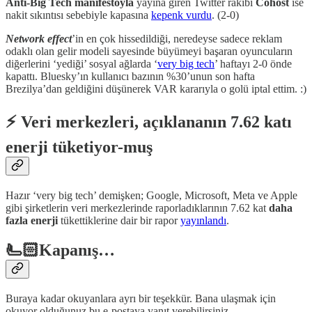
Anti-Big Tech manifestoyla
yayına giren Twitter rakibi
Cohost
ise
nakit sıkıntısı sebebiyle kapasına
kepenk vurdu
. (2-0)
Network effect
’in en çok hissedildiği, neredeyse sadece reklam
odaklı olan gelir modeli sayesinde büyümeyi başaran oyuncuların
diğerlerini ‘yediği’ sosyal ağlarda ‘
very big tech
’ haftayı 2-0 önde
kapattı. Bluesky’ın kullanıcı bazının %30’unun son hafta
Brezilya’dan geldiğini düşünerek VAR kararıyla o golü iptal ettim. :)
⚡️ Veri merkezleri, açıklananın 7.62 katı
enerji tüketiyor-muş
Hazır ‘very big tech’ demişken; Google, Microsoft, Meta ve Apple
gibi şirketlerin veri merkezlerinde raporladıklarının 7.62 kat
daha
fazla enerji
tükettiklerine dair bir rapor
yayınlandı
.
🫷🏻Kapanış…
Buraya kadar okuyanlara ayrı bir teşekkür. Bana ulaşmak için
okuyor olduğunuz bu e-postaya yanıt verebilirsiniz.