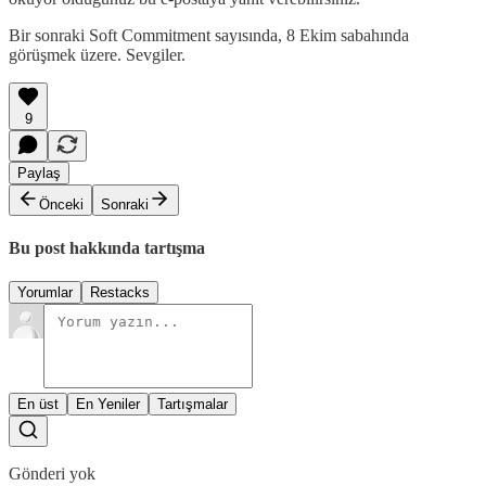
Bir sonraki Soft Commitment sayısında, 8 Ekim sabahında
görüşmek üzere. Sevgiler.
9
Paylaş
Önceki
Sonraki
Bu post hakkında tartışma
Yorumlar
Restacks
En üst
En Yeniler
Tartışmalar
Gönderi yok