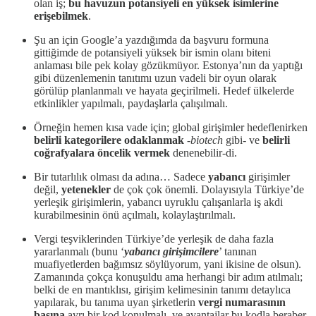
olan iş;
bu havuzun potansiyeli en yüksek isimlerine
erişebilmek
.
Şu an için Google’a yazdığımda da başvuru formuna
gittiğimde de potansiyeli yüksek bir ismin olanı biteni
anlaması bile pek kolay gözükmüyor. Estonya’nın da yaptığı
gibi düzenlemenin tanıtımı uzun vadeli bir oyun olarak
görülüp planlanmalı ve hayata geçirilmeli. Hedef ülkelerde
etkinlikler yapılmalı, paydaşlarla çalışılmalı.
Örneğin hemen kısa vade için; global girişimler hedeflenirken
belirli kategorilere odaklanmak
-
biotech
gibi- ve
belirli
coğrafyalara öncelik vermek
denenebilir-di.
Bir tutarlılık olması da adına… Sadece
yabancı
girişimler
değil,
yetenekler
de çok çok önemli. Dolayısıyla Türkiye’de
yerleşik girişimlerin, yabancı uyruklu çalışanlarla iş akdi
kurabilmesinin önü açılmalı, kolaylaştırılmalı.
Vergi teşviklerinden Türkiye’de yerleşik de daha fazla
yararlanmalı (bunu ‘
yabancı girişimcilere
’ tanınan
muafiyetlerden bağımsız söylüyorum, yani ikisine de olsun).
Zamanında çokça konuşuldu ama herhangi bir adım atılmalı;
belki de en mantıklısı, girişim kelimesinin tanımı detaylıca
yapılarak, bu tanıma uyan şirketlerin
vergi numarasının
başına
ayrı bir kod konulmalı, ve avantajlar bu kodla beraber,