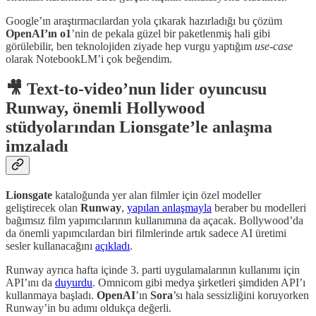
Google’ın araştırmacılardan yola çıkarak hazırladığı bu çözüm
OpenAI’ın o1
’nin de pekala güzel bir paketlenmiş hali gibi
görülebilir, ben teknolojiden ziyade hep vurgu yaptığım
use-case
olarak NotebookLM’i çok beğendim.
🎥 Text-to-video’nun lider oyuncusu
Runway, önemli Hollywood
stüdyolarından Lionsgate’le anlaşma
imzaladı
Lionsgate
kataloğunda yer alan filmler için özel modeller
geliştirecek olan
Runway
,
yapılan anlaşmayla
beraber bu modelleri
bağımsız film yapımcılarının kullanımına da açacak. Bollywood’da
da önemli yapımcılardan biri filmlerinde artık sadece AI üretimi
sesler kullanacağını
açıkladı
.
Runway ayrıca hafta içinde 3. parti uygulamalarının kullanımı için
API’ını da
duyurdu
. Omnicom gibi medya şirketleri şimdiden API’ı
kullanmaya başladı.
OpenAI
’ın
Sora
’sı hala sessizliğini koruyorken
Runway’in bu adımı oldukça değerli.