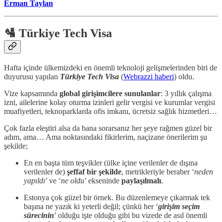
Erman Taylan
🛂 Türkiye Tech Visa
Hafta içinde ülkemizdeki en önemli teknoloji gelişmelerinden biri de
duyurusu yapılan
Türkiye Tech Visa
(
Webrazzi haberi
) oldu.
Vize kapsamında
global girişimcilere sunulanlar
: 3 yıllık çalışma
izni, ailelerine kolay oturma izinleri gelir vergisi ve kurumlar vergisi
muafiyetleri, teknoparklarda ofis imkanı, ücretsiz sağlık hizmetleri…
Çok fazla eleştiri alsa da bana sorarsanız her şeye rağmen güzel bir
adım, ama… Ama noktasındaki fikirlerim, naçizane önerilerim şu
şekilde;
En en başta tüm teşvikler (ülke içine verilenler de dışına
verilenler de)
şeffaf bir şekilde
, metrikleriyle beraber ‘
neden
yapıldı
’ ve ‘
ne oldu
’ ekseninde
paylaşılmalı
.
Estonya çok güzel bir örnek. Bu düzenlemeye çıkarmak tek
başına ne yazık ki yeterli değil; çünkü her ‘
girişim seçim
sürecinin
’ olduğu işte olduğu gibi bu vizede de asıl önemli