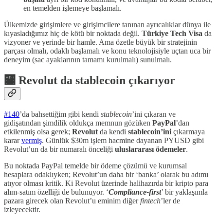
en temelden işlemeye başlamalı.
Ülkemizde girişimlere ve girişimcilere tanınan ayrıcalıklar dünya ile
kıyasladığımız hiç de kötü bir noktada değil.
Türkiye Tech Visa
da
vizyoner ve yerinde bir hamle. Ama özetle büyük bir stratejinin
parçası olmalı, odaklı başlamalı ve konu teknolojisiyle uçtan uca bir
deneyim (sac ayaklarının tamamı kurulmalı) sunulmalı.
🏧 Revolut da stablecoin çıkarıyor
#140
’da bahsettiğim gibi kendi
stablecoin
’ini çıkaran ve
gidişatından şimdilik oldukça memnun gözüken
PayPal
’dan
etkilenmiş olsa gerek;
Revolut
da kendi
stablecoin’ini
çıkarmaya
karar
vermiş
. Günlük $30m işlem hacmine dayanan PYUSD gibi
Revolut’un da bir numaralı önceliği
uluslararası ödemeler
.
Bu noktada PayPal temelde bir ödeme çözümü ve kurumsal
hesaplara odaklıyken; Revolut’un daha bir ‘banka’ olarak bu adımı
atıyor olması kritik. Ki Revolut üzerinde halihazırda bir kripto para
alım-satım özelliği de bulunuyor. ‘
Compliance-first
’ bir yaklaşımla
pazara girecek olan Revolut’u eminim diğer
fintech
’ler de
izleyecektir.