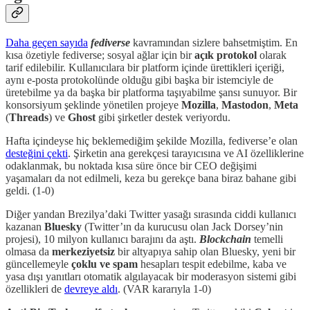
Daha geçen sayıda
fediverse
kavramından sizlere bahsetmiştim. En
kısa özetiyle fediverse; sosyal ağlar için bir
açık protokol
olarak
tarif edilebilir. Kullanıcılara bir platform içinde ürettikleri içeriği,
aynı e-posta protokolünde olduğu gibi başka bir istemciyle de
üretebilme ya da başka bir platforma taşıyabilme şansı sunuyor. Bir
konsorsiyum şeklinde yönetilen projeye
Mozilla
,
Mastodon
,
Meta
(
Threads
) ve
Ghost
gibi şirketler destek veriyordu.
Hafta içindeyse hiç beklemediğim şekilde Mozilla, fediverse’e olan
desteğini çekti
. Şirketin ana gerekçesi tarayıcısına ve AI özelliklerine
odaklanmak, bu noktada kısa süre önce bir CEO değişimi
yaşamaları da not edilmeli, keza bu gerekçe bana biraz bahane gibi
geldi. (1-0)
Diğer yandan Brezilya’daki Twitter yasağı sırasında ciddi kullanıcı
kazanan
Bluesky
(Twitter’ın da kurucusu olan Jack Dorsey’nin
projesi), 10 milyon kullanıcı barajını da aştı.
Blockchain
temelli
olmasa da
merkeziyetsiz
bir altyapıya sahip olan Bluesky, yeni bir
güncellemeyle
çoklu ve spam
hesapları tespit edebilme, kaba ve
yasa dışı yanıtları otomatik algılayacak bir moderasyon sistemi gibi
özellikleri de
devreye aldı
. (VAR kararıyla 1-0)