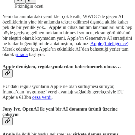
Etkinliğin özeti
Yeni donanımlardaki yenilikler çok kısıtlı, WWDC’de geçen AI
özelliklerinin yine bir anlamda tekrar edilmesi dışında akılda kalıcı
pek de bir yenilik yok...
Apple
’ın cihaz tanıtım lansmanları artık hep
böyle geçiyor, gelinen noktanın bir nevi sonucu, ekran görüntüsünü
bir eleştiri olarak koymadım yani, Apple’ın Generative AI stratejisini
ne kadar beğendiğimi de anlatmıştım, bakınız:
Apple (Intelligence)
.
Merak edenler için Apple’ın etkinlikle AI’dan bahsettiği yerler tam
olarak
şurada
başlıyor.
Apple demişken, regülasyonlardan bahsetmemek olmaz…
EU’daki regülasyonların Apple ile olan sürtüşmesi sürüyor,
İrlanda’dan ‘uygunsuz’ vergi avantajı sağladığı gerekçesiyle EU
Apple’a €13bn
ceza verdi
.
Jony Ive, OpenAI ile yeni bir AI donanım ürünü üzerine
çalışıyor
Apple
ile ilgili bir başka gelişme ise;
şirkete damga vurmuş