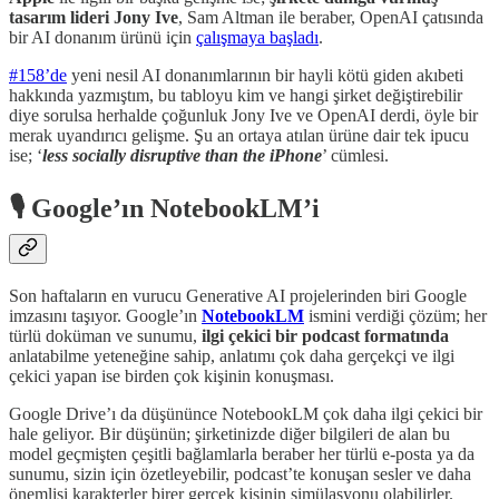
tasarım lideri
Jony Ive
, Sam Altman ile beraber, OpenAI çatısında
bir AI donanım ürünü için
çalışmaya başladı
.
#158’de
yeni nesil AI donanımlarının bir hayli kötü giden akıbeti
hakkında yazmıştım, bu tabloyu kim ve hangi şirket değiştirebilir
diye sorulsa herhalde çoğunluk Jony Ive ve OpenAI derdi, öyle bir
merak uyandırıcı gelişme. Şu an ortaya atılan ürüne dair tek ipucu
ise; ‘
less socially disruptive than the iPhone
’ cümlesi.
🎙️ Google’ın NotebookLM’i
Son haftaların en vurucu Generative AI projelerinden biri Google
imzasını taşıyor. Google’ın
NotebookLM
ismini verdiği çözüm; her
türlü doküman ve sunumu,
ilgi çekici bir
podcast formatında
anlatabilme yeteneğine sahip, anlatımı çok daha gerçekçi ve ilgi
çekici yapan ise birden çok kişinin konuşması.
Google Drive’ı da düşününce NotebookLM çok daha ilgi çekici bir
hale geliyor. Bir düşünün; şirketinizde diğer bilgileri de alan bu
model geçmişten çeşitli bağlamlarla beraber her türlü e-posta ya da
sunumu, sizin için özetleyebilir, podcast’te konuşan sesler ve daha
önemlisi karakterler birer gerçek kişinin simülasyonu olabilirler.