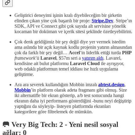
Geliştirici deneyimi işinin kralı diyebileceğim bir şirketin
elinden çıkan yine çok başarılı bir proje:
Stripe.Dev
. Stripe’ın
SDK, API ve Connect gibi çok sayıda alt servisine yönelik
kocaman bir doküman ve içerik sitesi şeklinde özetleyebilirim.
Çok denk geldiğimiz bir şey değil diye yer vermek istedim
ama aslında bir açık kaynak kodlu projenin yatırın almasından
çok da farklı bir şey değil…
Accel
’in liderlik ettiği turda
PHP
framework
’ü
Laravel
, $57m seri a
yatırım aldı
. Lavarel,
kendisine ait bulut platformu
Laravel Cloud
ile ayrışıyor,
web odaklı platformun temel iddiası ise hızlı uygulama
geliştirme.
Ara ara severek kullandığım Mobbin imzalı
abtest.design
,
Mobbin
’in platform olarak adeta fragmanı gibi olmuş. Size
iki alternatifle bir ekran gösterip, a/b test sonucunda hangi
ekranın daha iyi performans gösterdiğini -bunu neyi değiştirip
yaptığını da söyleyip- listeyen platformda ekranları
kategorilere göre filtrelemek de mümkün.
🥅 Very Big Tech: 2 - Yeni nesil sosyal
ağlar: 0