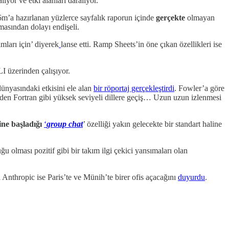
ıyor ve etki alanları daralıyor.
6m’a hazırlanan yüzlerce sayfalık raporun içinde
gerçekte
olmayan
lmasından dolayı endişeli.
mları için’ diyerek
lanse etti. Ramp Sheets’in öne çıkan özellikleri ise
I üzerinden çalışıyor.
ünyasındaki etkisini ele alan
bir röportaj gerçekleştirdi
. Fowler’a göre
’den Fortran gibi yüksek seviyeli dillere geçiş… Uzun uzun izlenmesi
ne başladığı
‘
group chat
’ özelliği yakın gelecekte bir standart haline
ğu olması pozitif gibi bir takım ilgi çekici yansımaları olan
 Anthropic ise Paris’te ve Münih’te birer ofis açacağını
duyurdu
.