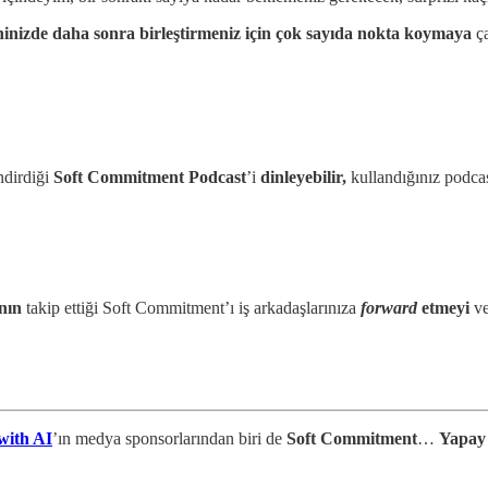
ninizde daha sonra birleştirmeniz için çok sayıda nokta
koymaya
ça
ndirdiği
Soft Commitment Podcast
’i
dinleyebilir,
kullandığınız podc
ının
takip ettiği Soft Commitment’ı iş arkadaşlarınıza
forward
etmeyi
v
with AI
’ın medya sponsorlarından biri de
Soft Commitment
…
Yapay