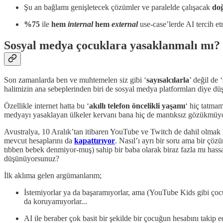
Şu an bağlamı genişletecek çözümler ve paralelde çalışacak
do
%75
ile
hem
internal
hem
external
use-case’lerde AI tercih et
Sosyal medya çocuklara yasaklanmalı mı?
Son zamanlarda ben ve muhtemelen siz gibi ‘
sayısalcılarla
’ değil de
halimizin ana sebeplerinden biri de sosyal medya platformları diye dü
Özellikle internet hatta bu ‘
akıllı telefon öncelikli yaşamı
‘ hiç tatma
medyayı yasaklayan ülkeler kervanı bana hiç de mantıksız gözükmüyo
Avustralya, 10 Aralık’tan itibaren YouTube ve Twitch de dahil olmak
mevcut hesaplarını da
kapattırıyor
. Nasıl’ı ayrı bir soru ama bir çöz
tıbben bebek denmiyor-muş) sahip bir baba olarak biraz fazla mı hass
düşünüyorsunuz?
İlk aklıma gelen argümanlarım;
İstemiyorlar ya da başaramıyorlar, ama (YouTube Kids gibi çoc
da koruyamıyorlar...
AI ile beraber çok basit bir şekilde bir çocuğun hesabını takip 