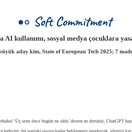
AI kullanımı, sosyal medya çocuklara yasak
 büyük aday kim, State of European Tech 2025; 7 madde
erhaba! ‘Üç sene önce bugün ne oldu’ desem ne dersiniz, ChatGPT hay
ı içindeyim, bir sonraki sayıya kadar beklemeniz gerekecek, sürprizi kaç