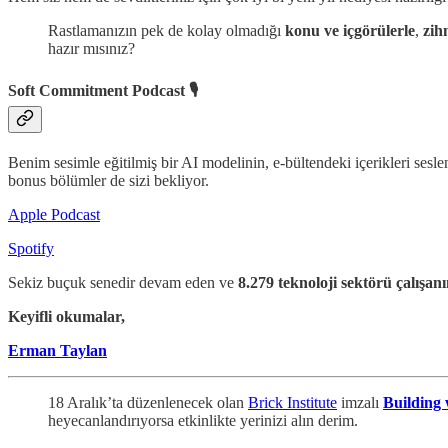
Rastlamanızın pek de kolay olmadığı
konu ve içgörülerle
,
zih
hazır mısınız?
Soft Commitment Podcast 🎙️
Benim sesimle eğitilmiş bir AI modelinin, e-bültendeki içerikleri sesle
bonus bölümler de sizi bekliyor.
Apple Podcast
Spotify
Sekiz buçuk senedir devam eden ve
8.279 teknoloji sektörü çalışan
Keyifli okumalar,
Erman Taylan
18 Aralık’ta düzenlenecek olan
Brick Institute
imzalı
Building 
heyecanlandırıyorsa etkinlikte yerinizi alın derim.