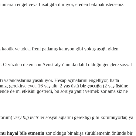
umaralı engel veya fırsat gibi duruyor, ereden bakmak isterseniz.
uz kaotik ve adeta freni patlamış kamyon gibi yokuş aşağı giden
’
. O yüzden de en son Avustralya’nın da dahil olduğu gençlere sosyal
tı
vatandaşlarına yasaklıyor. Hesap açmalarını engelliyor, hatta
nız, gerekirse evet. 16 yaş altı, 2 yaş üstü
bir
çocuğa
(2 yaş üstüne
nde de mi etkisini gösterdi, bu soruya yanıt vermek zor ama siz ne
uyorum)
very big tech
’ler sosyal ağlarını gerektiği gibi korumuyorlar, ya
onu hayal bile etmenin
zor olduğu bir akışa sürüklemenin önünde bir