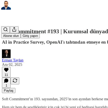
Soft Commitment #193 | Kurumsal dünyada 
Abone olun
Giriş yapın
AI in Practice Survey, OpenAI'ı tahtından etmeye en
Erman Taylan
Ara 02, 2025
11
1
Paylaş
Soft Commitment’ın 193. sayısından, 2025’in son ayından herkese m
Hem siz hem de sevdikleriniz için çok iyi bi yeni yıl hediyesi hazırlığ