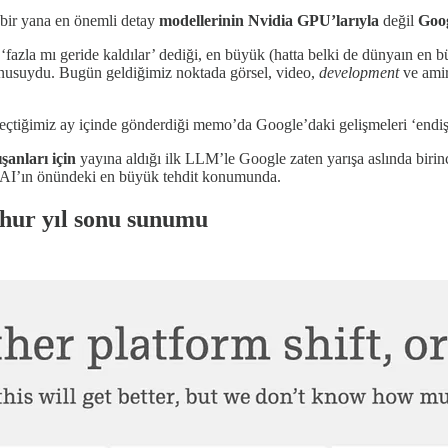
 bir yana en önemli detay
modellerinin
Nvidia GPU’larıyla
değil
Goo
‘fazla mı geride kaldılar’ dediği, en büyük (hatta belki de dünyaın en
usuydu. Bugün geldiğimiz noktada görsel, video,
development
ve amir
geçtiğimiz ay içinde gönderdiği memo’da Google’daki gelişmeleri ‘endişe
ışanları için
yayına aldığı ilk LLM’le Google zaten yarışa aslında biri
AI’ın önündeki en büyük tehdit konumunda.
şhur yıl sonu sunumu