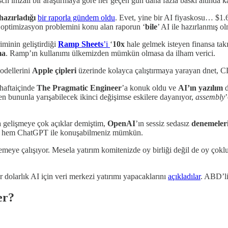
h imzalı bir araştırmaya göre her geçen gün daha fazla baskı altında kal
azırladığı
bir raporla gündem oldu
. Evet, yine bir AI fiyaskosu… $1.
ir optimizasyon problemini konu alan raporun ‘
bile
’ AI ile hazırlanmış o
minin geliştirdiği
Ramp Sheets
’i
‘
10x
hale gelmek isteyen finansa takı
ma
. Ramp’ın kullanımı ülkemizden mümkün olmasa da ilham verici.
odellerini
Apple
çipleri
üzerinde kolayca çalıştırmaya yarayan dnet, CL
 haftaiçinde
The Pragmatic Engineer
’a konuk oldu ve
AI’ın
yazılım
d
n bununla yarışabilecek ikinci değişimse eskilere dayanıyor,
assembly
a gelişmeye çok açıklar demiştim,
OpenAI
’ın sessiz sedasız
denemeleri
ız hem ChatGPT ile konuşabilmeniz mümkün.
lemeye çalışıyor. Mesela yatırım komitenizde oy birliği değil de oy çoklu
dolarlık AI için veri merkezi yatırımı yapacaklarını
açıkladılar
. ABD’li
er?