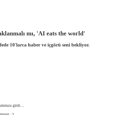
lanmalı mı, 'AI eats the world'
de 10'larca haber ve içgörü seni bekliyor.
atımıza girdi…
masın. :)