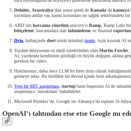
hızlı büyüdüğünü de söylüyor) şirketlerde pazarlama liderleri Esc
Deloitte
,
Avustralya
’dan sonra şimdi de
Kanada
’da
kamuya h
yayınlara atıflar var, kamu kurumları ise sağlık sektöründeki b
ABD’nin
harcama yönetimi
unicorn
’u
Ramp
, Ramp Labs biri
bütçeleme
, harcamalara dair
tahminleme
ve finansal
raporla
Dria
, haftaiçinde
dnet
isimli ürününü
tanıttı
. Açık kaynak AI m
Yazılım dünyasının en etkili isimlerinden olan
Martin Fowler
,
AI, yazılımda kendisinin gördüğü en büyük değişim, aklına gele
gereken bir video.
Hatırlarsınız, daha önce LLM’ler birer ürün olarak baktığımızd
gelmeye aday. Bu özellikle bir
thread
içinde hem arkadaşların
Yeni bir MIT araştırması
,
startup
’ların başarısını AI ile tahmin
araştırmaya ‘meraklıları’ bakabilirler.
Microsoft Portekiz’de, Google ise Almanya’da toplam 16 milyar 
OpenAI’ı tahtından etse etse Google mı ed