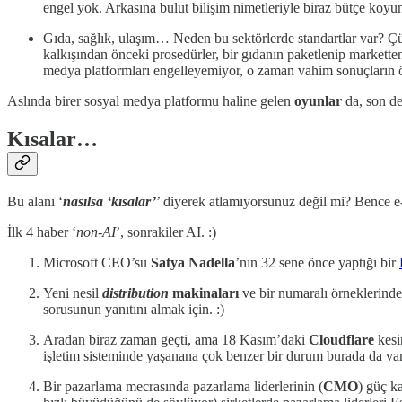
engel yok. Arkasına bulut bilişim nimetleriyle biraz bütçe koyu
Gıda, sağlık, ulaşım… Neden bu sektörlerde standartlar var? Çün
kalkışından önceki prosedürler, bir gıdanın paketlenip marketten
medya platformları engelleyemiyor, o zaman vahim sonuçların ö
Aslında birer sosyal medya platformu haline gelen
oyunlar
da, son de
Kısalar…
Bu alanı ‘
nasılsa ‘kısalar’
’ diyerek atlamıyorsunuz değil mi? Bence e-b
İlk 4 haber ‘
non-AI
’, sonrakiler AI. :)
Microsoft CEO’su
Satya Nadella
’nın 32 sene önce yaptığı bir
Yeni nesil
distribution
makinaları
ve bir numaralı örneklerind
sorusunun yanıtını almak için. :)
Aradan biraz zaman geçti, ama 18 Kasım’daki
Cloudflare
kesin
işletim sisteminde yaşanana çok benzer bir durum burada da var,
Bir pazarlama mecrasında pazarlama liderlerinin (
CMO
) güç k