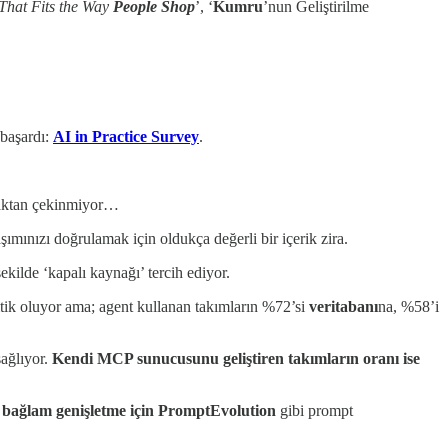
That Fits the Way
People Shop
’, ‘
Kumru
’nun Geliştirilme
 başardı:
AI in Practice Survey
.
amaktan çekinmiyor…
ımınızı doğrulamak için oldukça değerli bir içerik zira.
şekilde ‘kapalı kaynağı’ tercih ediyor.
ritik oluyor ama; agent kullanan takımların %72’si
veritabanı
na, %58’i
sağlıyor.
Kendi MCP sunucusunu geliştiren takımların oranı ise
bağlam genişletme
için
PromptEvolution
gibi prompt