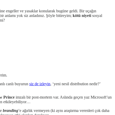
ne engeller ve yasaklar konularak bugüne geldi. Bir uçağın
bir anlamı yok siz anladınız. Şöyle bitireyim;
kötü niyeti
sosyal
mi?
erim.
kanlı canlı buyurun
siz de izleyin
, ‘yeni nesil distribution nedir?’
w Prince
imzalı bir post-mortem var. Aslında geçen yaz Microsoft’un
en etkileyebiliyor…
le
branding
’e ağırlık vermeyen (ki aynı araştırma verenleri çok daha