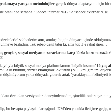
ğrulamaya yarayan metodolojiler
gerçek dünya adaptasyonu için bir n
me oranı had safhada. ‘Sadece internal’ %12 ile ‘sadece external’ %18.
 ‘sözelcilerle’ sohbetlerim arttı, arttıkça bugün dünyaca içinde olduğum
şünmeye başladım. Tek sebep değil tabii ki, ama top 3’e rahat girer…
mış
gençler
,
sosyal medyanın zararlarına karşı
‘
fazla korumazsızlar
r.
 kaydıyla büyük sosyal medya platformlarının ‘büyük kısmını’
16 yaş al
üm illa ki bulunur, ‘bizler kimliğimizi okutarak (NFC) mı girelim’ diyorsa
as düşünüyorum ya da dünyada giderek artak ‘yasaklayalım’ zihniyeti be
uklara özel olan versiyonları deneyimlemedim, şimdilik onları ayrı tut
edip, bu hesapta paylaşılanlar ışığında DM’den çocukla iletişime geçip,