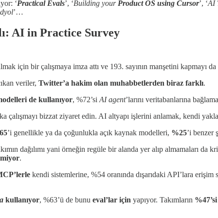
yor: ‘
Practical Evals
’, ‘
Building your
Product OS using Cursor
’, ‘
AI 
ndyol
’…
ı: AI in Practice Survey
lmak için bir çalışmaya imza attı ve 193. sayının manşetini kapmayı da
ıkan veriler,
Twitter’a hakim olan muhabbetlerden biraz farklı
.
odelleri
de
kullanıyor
, %72’si
AI agent
’larını veritabanlarına bağl
alışmayı bizzat ziyaret edin. AI altyapı işlerini anlamak, kendi yaklaş
65
’i genellikle ya da çoğunlukla açık kaynak modelleri,
%25
’i benzer 
takımın dağılımı yani örneğin regüle bir alanda yer alıp almamaları da k
nmiyor
.
CP’lerle
kendi sistemlerine, %54 oranında dışarıdaki API’lara erişim 
ta
kullanıyor
, %63’ü de bunu
eval’lar için
yapıyor. Takımların
%47’si