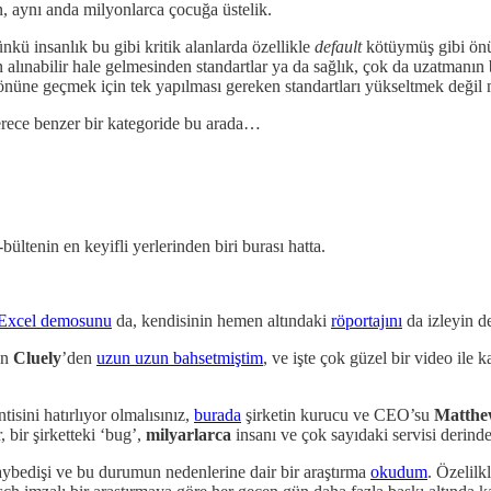
n, aynı anda milyonlarca çocuğa üstelik.
kü insanlık bu gibi kritik alanlarda özellikle
default
kötüymüş gibi önü
 alınabilir hale gelmesinden standartlar ya da sağlık, çok da uzatmanın 
nüne geçmek için tek yapılması gereken standartları yükseltmek değil 
rece benzer bir kategoride bu arada…
ültenin en keyifli yerlerinden biri burası hatta.
Excel demosunu
da, kendisinin hemen altındaki
röportajını
da izleyin d
en
Cluely
’den
uzun uzun bahsetmiştim
, ve işte çok güzel bir video ile 
tisini hatırlıyor olmalısınız,
burada
şirketin kurucu ve CEO’su
Matthe
 bir şirketteki ‘bug’,
milyarlarca
insanı ve çok sayıdaki servisi derind
aybedişi ve bu durumun nedenlerine dair bir araştırma
okudum
. Özelilk