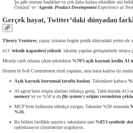
Şu gibi oturum başlıkları ve çok daha fazlası etkinlikte sizi bekli
Öyküsü’ ve ‘
Agentic Product Development
Experience at Tre
Gerçek hayat, Twitter’daki dünyadan farkl
Theory Ventures
, yapay zekanın bugün pratik dünyadaki yerini ele a
413 ‘
teknik kapasitesi yüksek
’ takımla yapılan görüşmelerle ortaya ç
Mesela canlı ortama çıkan takımların
%70’i açık kaynak kodlu
AI m
Hemen bi Soft Commitment özeti yapalım, ama bana kalırsa siz mutlaka ç
Açık kaynak kurumsal tarafta baskın
. Takımların kabaca
%
AI agent’ların erişim alanları oldukça geniş. Tabii burada 413 
memory
’ye ve %56’sı da
file system
’e
erişim vermekten çeki
MCP’lerin kullanımı oldukça yaygın. Takımlar %58 oranında
M
%16
.
Bu bölüm özellikle şaşırtıcı; takımların tam
%85’i
synthetic da
optimizasyon çözümlerini uyguluyor.