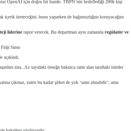
anız OpenAI için doğru bir hamle. TBPN’nin hedeflediği 200k kişi
ık içerik üreteceğini, bunu yaparken de bağımsızlığını koruyacağını
teji liderine
rapor verecek. Bu departman aynı zamanda
regülatör ve
” Fidji Simo
e açıkladı.
ırdım zira.. Az sayıdaki örneğe bakınca satın alan taraftaki isimler
tına çıkmaz, zaten bu kadar şirket de yok ‘satın alınabilir’; ama
lde baktığını söylüyordu: