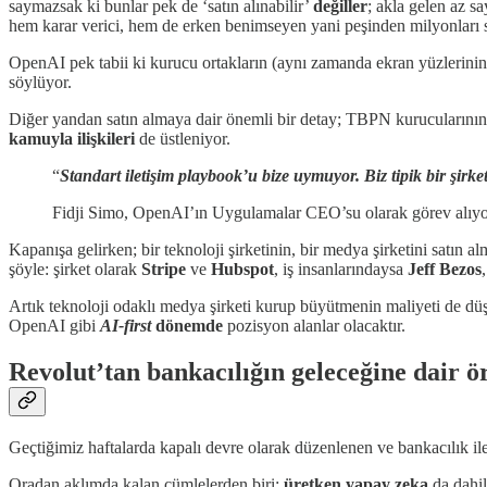
saymazsak ki bunlar pek de ‘satın alınabilir’
değiller
; akla gelen az s
hem karar verici, hem de erken benimseyen yani peşinden milyonları s
OpenAI pek tabii ki kurucu ortakların (aynı zamanda ekran yüzlerinin)
söylüyor.
Diğer yandan satın almaya dair önemli bir detay; TBPN kurucularının 
kamuyla ilişkileri
de üstleniyor.
“
Standart iletişim playbook’u bize uymuyor. Biz tipik bir şir
Fidji Simo, OpenAI’ın Uygulamalar CEO’su olarak görev alıyor, 
Kapanışa gelirken; bir teknoloji şirketinin, bir medya şirketini satın
şöyle: şirket olarak
Stripe
ve
Hubspot
, iş insanlarındaysa
Jeff Bezos
Artık teknoloji odaklı medya şirketi kurup büyütmenin maliyeti de düşm
OpenAI gibi
AI-first
dönemde
pozisyon alanlar olacaktır.
Revolut’tan bankacılığın geleceğine dair ö
Geçtiğimiz haftalarda kapalı devre olarak düzenlenen ve bankacılık il
Oradan aklımda kalan cümlelerden biri;
üretken yapay zeka
da dahil