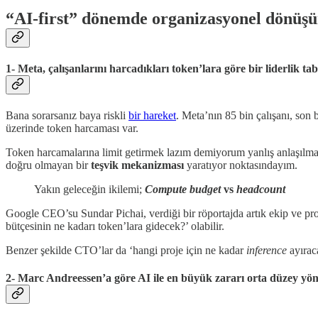
“AI-first” dönemde organizasyonel dönü
1- Meta, çalışanlarını harcadıkları token’lara göre bir liderlik t
Bana sorarsanız baya riskli
bir hareket
. Meta’nın 85 bin çalışanı, son
üzerinde token harcaması var.
Token harcamalarına limit getirmek lazım demiyorum yanlış anlaşılmas
doğru olmayan bir
teşvik mekanizması
yaratıyor noktasındayım.
Yakın geleceğin ikilemi;
Compute budget
vs
headcount
Google CEO’su Sundar Pichai, verdiği bir röportajda artık ekip ve pro
bütçesinin ne kadarı token’lara gidecek?’ olabilir.
Benzer şekilde CTO’lar da ‘hangi proje için ne kadar
inference
ayıraca
2- Marc Andreessen’a göre AI ile en büyük zararı orta düzey yöne