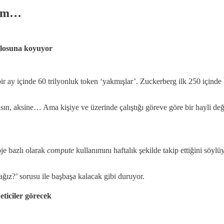
şüm…
ablosuna koyuyor
 bir ay içinde 60 trilyonluk token ‘yakmışlar’. Zuckerberg ilk 250 içind
ın, aksine… Ama kişiye ve üzerinde çalıştığı göreve göre bir hayli deği
je bazlı olarak
compute
kullanımını haftalık şekilde takip ettiğini söyl
ğız?’ sorusu ile başbaşa kalacak gibi duruyor.
ticiler görecek