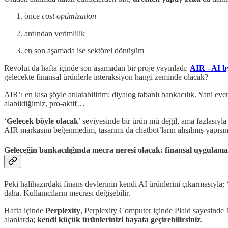
önce
cost optimization
ardından verimlilik
en son aşamada ise sektörel dönüşüm
Revolut da hafta içinde son aşamadan bir proje yayınladı:
AIR - AI b
gelecekte finansal ürünlerle interaksiyon hangi zeminde olacak?
AIR’ı en kısa şöyle anlatabilirim: diyalog tabanlı bankacılık. Yani eve
alabildiğimiz, pro-aktif…
‘
Gelecek böyle olacak
’ seviyesinde bir ürün mü değil, ama fazlasıyl
AIR markasını beğenmedim, tasarımı da chatbot’ların alışılmış yapıs
Geleceğin bankacılığında mecra neresi olacak: finansal uygulama
Peki halihazırdaki finans devlerinin kendi AI ürünlerini çıkarmasıyla; 
daha. Kullanıcıların mecrası değişebilir.
Hafta içinde
Perplexity
, Perplexity Computer içinde Plaid sayesinde 1
alanlarda;
kendi küçük ürünlerinizi
hayata geçirebilirsiniz
.