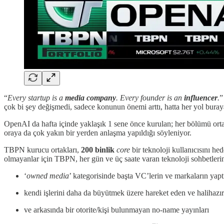
“
Every startup is a
media company
. Every founder is an
influencer
.
”
çok bi şey değişmedi, sadece konunun önemi arttı, hatta her yol bura
OpenAI da hafta içinde yaklaşık 1 sene önce kurulan; her bölümü ort
oraya da çok yakın bir yerden anlaşma yapıldığı söyleniyor.
TBPN kurucu ortakları,
200
binlik
core
bir teknoloji kullanıcısını he
olmayanlar için TBPN, her gün ve üç saate varan teknoloji sohbetlerin
‘
owned media
’ kategorisinde başta VC’lerin ve markaların yaptı
kendi işlerini daha da büyütmek üzere hareket eden ve halihazırd
ve arkasında bir otorite/kişi bulunmayan no-name yayınları