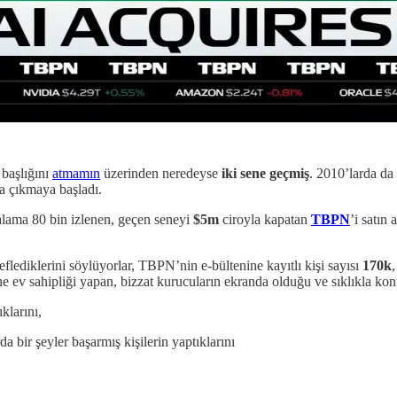
 başlığını
atmamın
üzerinden neredeyse
iki sene geçmiş
. 2010’larda da 
ya çıkmaya başladı.
alama 80 bin izlenen, geçen seneyi
$5m
ciroyla kapatan
TBPN
’i satın 
deflediklerini söylüyorlar, TBPN’nin e-bültenine kayıtlı kişi sayısı
170k
e ev sahipliği yapan, bizzat kurucuların ekranda olduğu ve sıklıkla kon
klarını,
a bir şeyler başarmış kişilerin yaptıklarını