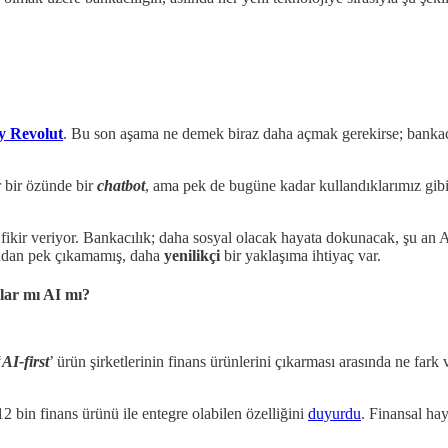
y Revolut
. Bu son aşama ne demek biraz daha açmak gerekirse; bankacılı
r bir özünde bir
chatbot
, ama pek de bugüne kadar kullandıklarımız gib
a fikir veriyor. Bankacılık; daha sosyal olacak hayata dokunacak, şu an
ından pek çıkamamış, daha
yenilikçi
bir yaklaşıma ihtiyaç var.
lar mı AI mı?
‘
AI-first
’ ürün şirketlerinin finans ürünlerini çıkarması arasında ne fark
2 bin finans ürünü ile entegre olabilen özelliğini
duyurdu
. Finansal hay