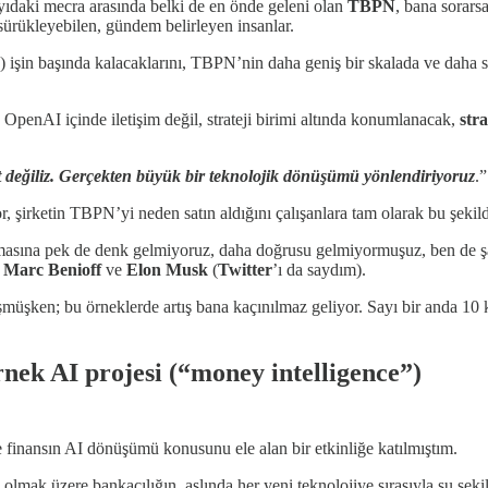
ayıdaki mecra arasında belki de en önde geleni olan
TBPN
, bana sorars
ürükleyebilen, gündem belirleyen insanlar.
 işin başında kalacaklarını, TBPN’nin daha geniş bir skalada ve daha s
OpenAI içinde iletişim değil, strateji birimi altında konumlanacak,
stra
ket değiliz. Gerçekten büyük bir teknolojik dönüşümü yönlendiriyoruz
.
şirketin TBPN’yi neden satın aldığını çalışanlara tam olarak bu şekild
 almasına pek de denk gelmiyoruz, daha doğrusu gelmiyormuşuz, ben de şaş
,
Marc Benioff
ve
Elon Musk
(
Twitter
’ı da saydım).
üşken; bu örneklerde artış bana kaçınılmaz geliyor. Sayı bir anda 10 ka
rnek AI projesi (“
money intelligence”)
e finansın AI dönüşümü konusunu ele alan bir etkinliğe katılmıştım.
 olmak üzere bankacılığın, aslında her yeni teknolojiye sırasıyla şu şeki