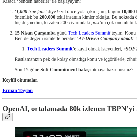
Kısaca ‘benden haberler’ ile başlayayım:
‘
1,000
true fans
’ diye 9 yıl önce yola çıkmıştım, bugün
10,000
k
önemlisi; bu
200,000
tekil insanıın kimler olduğu. Bu noktada
hiç düşmedim; ki zaten 200 civarındaki
post
’un çok önemli bi 
15 Nisan Çarşamba
günü
Tech Leaders Summit
’teyim. Konu 
Ben de değerli isimlerle beraber ‘
AI-Driven Company olmak
’
Tech Leaders Summit
’e kayıt olmak isteyenleri, «
SOF
Rastlamanızın pek de kolay olmadığı konu ve içgörülerle, zihnin
Son 15 güne
Soft Commitment bakışı
atmaya hazır mısınız?
Keyifli okumalar,
Erman Taylan
OpenAI, ortalamada 80k izlenen TBPN’yi $