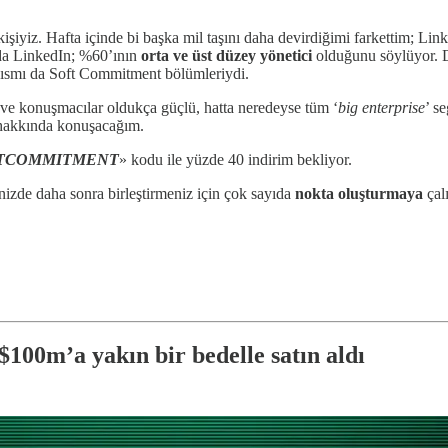
işiyiz. Hafta içinde bi başka mil taşını daha devirdiğimi farkettim; Lin
 da LinkedIn; %60’ının
orta ve üst düzey yönetici
olduğunu söylüyor. D
kısmı da Soft Commitment bölümleriydi.
ve konuşmacılar oldukça güçlü, hatta neredeyse tüm ‘
big enterprise
’ s
 hakkında konuşacağım.
TCOMMITMENT
» kodu ile yüzde 40 indirim bekliyor.
izde daha sonra birleştirmeniz için
çok sayıda
nokta
oluşturmaya
çal
100m’a yakın bir bedelle satın aldı