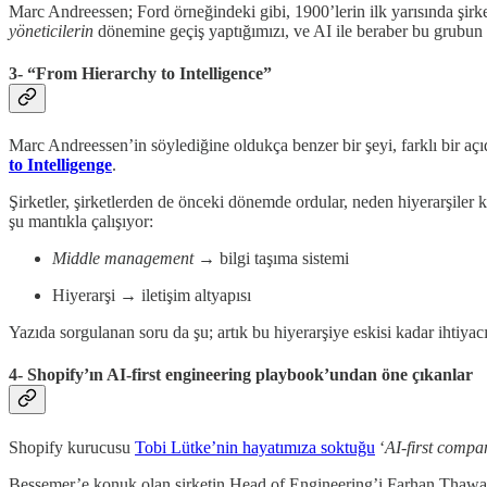
Marc Andreessen; Ford örneğindeki gibi, 1900’lerin ilk yarısında şirke
yöneticilerin
dönemine geçiş yaptığımızı, ve AI ile beraber bu grubun e
3- “From Hierarchy to Intelligence”
Marc Andreessen’in söylediğine oldukça benzer bir şeyi, farklı bir aç
to Intelligenge
.
Şirketler, şirketlerden de önceki dönemde ordular, neden hiyerarşiler k
şu mantıkla çalışıyor:
Middle management
→ bilgi taşıma sistemi
Hiyerarşi → iletişim altyapısı
Yazıda sorgulanan soru da şu; artık bu hiyerarşiye eskisi kadar ihtiya
4- Shopify’ın AI-first engineering playbook’undan öne çıkanlar
Shopify kurucusu
Tobi Lütke’nin hayatımıza soktuğu
‘
AI-first compa
Bessemer’e konuk olan şirketin Head of Engineering’i Farhan Thawa