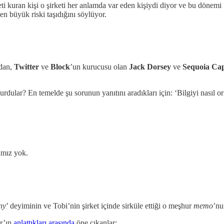
ti kuran kişi o şirketi her anlamda var eden kişiydi diyor ve bu dönemi 
n büyük riski taşıdığını söylüyor.
ıdan,
Twitter
ve
Block
’un kurucusu olan
Jack Dorsey
ve
Sequoia Cap
urdular? En temelde şu sorunun yanıtını aradıkları için: ‘Bilgiyi nasıl 
cımız yok.
ny
’ deyiminin ve Tobi’nin şirket içinde sirküle ettiği o meşhur
memo
’nu
r’ın
anlattıkları arasında
öne çıkanlar: