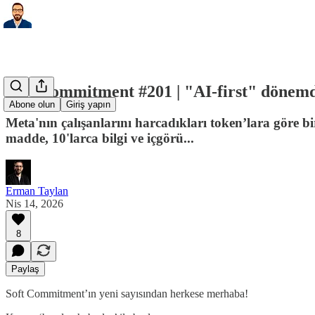
Soft Commitment #201 | "AI-first" dönem
Abone olun
Giriş yapın
Meta'nın çalışanlarını harcadıkları token’lara göre bir
madde, 10'larca bilgi ve içgörü...
Erman Taylan
Nis 14, 2026
8
Paylaş
Soft Commitment’ın yeni sayısından herkese merhaba!