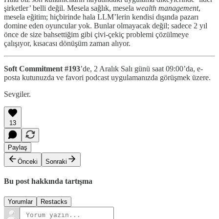
şirketler’ belli değil. Mesela sağlık, mesela
wealth management
,
mesela eğitim; hiçbirinde hala LLM’lerin kendisi dışında pazarı
domine eden oyuncular yok. Bunlar olmayacak değil; sadece 2 yıl
önce de size bahsettiğim gibi çivi-çekiç problemi çözülmeye
çalışıyor, kısacası dönüşüm zaman alıyor.
Soft Commitment #193
’de, 2 Aralık Salı günü
saat 09:00’da, e-
posta kutunuzda ve favori podcast uygulamanızda görüşmek üzere.
Sevgiler.
13
Paylaş
Önceki
Sonraki
Bu post hakkında tartışma
Yorumlar
Restacks