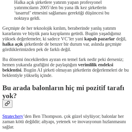
Halka açık şirketlere yatırım yapan profesyonel
yatırımcıların 2005’den bu yana ilk kez şirketlerin
‘tasarruf’ etmesini sağlaması gerektiği düşüncesi bu
noktaya geldi.
Geçmişte de her teknolojik kırılım, beraberinde yanlış yatırım
kararlarını ve büyük para kayıplarını getirdi. Bugün yaşadığımız
yüksek değerlemeler, ki sadece VC’ler yani
kapalı pazarlar
değil,
halka açık
şirketlerde de benzer bir durum var, aslında geçmişte
gördüklerimizden pek de farklı değil.
Bu dönemi öncekilerden ayıran en temel fark nedir peki derseniz;
hemen yukarıda grafiğini de paylaştığım
verimlilik
endeksi
beklentisi
. Bugün AI şirketi olmayan şirketlerin değerlemeleri de bu
beklentiyle yükseliş içinde.
Bu arada balonların hiç mi pozitif tarafı
yok?
Stratechery
’den Ben Thompson. çok güzel söylüyor; balonlar her
zaman kötü değildir; altyapı, yetenek ve inovasyonun hızlanmasını
sağlar.