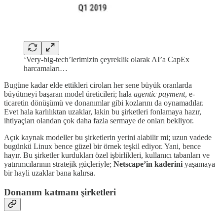
‘Very-big-tech’lerimizin çeyreklik olarak AI’a CapEx
harcamaları…
Bugüne kadar elde ettikleri ciroları her sene büyük oranlarda
büyütmeyi başaran model üreticileri; hala
agentic payment
, e-
ticaretin dönüşümü ve donanımlar gibi kozlarını da oynamadılar.
Evet hala karlılıktan uzaklar, lakin bu şirketleri fonlamaya hazır,
ihtiyaçları olandan çok daha fazla sermaye de onları bekliyor.
Açık kaynak modeller bu şirketlerin yerini alabilir mi; uzun vadede
bugünkü Linux bence güzel bir örnek teşkil ediyor. Yani, bence
hayır. Bu şirketler kurdukları özel işbirlikleri, kullanıcı tabanları ve
yatırımcılarının stratejik güçleriyle;
Netscape’in kaderini
yaşamaya
bir hayli uzaklar bana kalırsa.
Donanım katmanı şirketleri