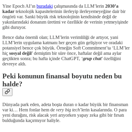
Yine Epoch AI’ın
buradaki
çalışmasında da LLM’lerin
2030’a
kadar
teknolojik kapasitelerinin ilerleyip ilerleyemeyeğine dair bir
öngörü var. Sanki büyük risk teknolojinin kendisinde değil de
yakınlarındaki donanım üretimi ve özellikle de verinin yetmeyişinde
gibi duruyor.
Bence daha önemli olan; LLM’lerin verimliliği de artıyor, yani
LLM’lerin uygulama katmanı her geçen gün gelişiyor ve oradaki
potansiyel bence çok büyük. Örneğin Soft Commitment’ta ‘LLM’ler
hiç
sosyal değil
’ demiştim bir süre önce, haftalar değil ama aylar
geçtikten sonra; bu hafta içinde ChatGPT, ‘
grup chat
’ özelliğini
devreye aldı.
Peki konunun finansal boyutu neden bu
halde?
Dünyada park eden, adeta boşta duran o kadar büyük bir finansman
var ki… Hem fonlar hem de
very big tech
’lerin kasalarında. O para
yeni durağını, risk alacak yeri arıyorken yapay zeka gibi bir fırsatı
bulduğunda kaçırmıyor haliyle.