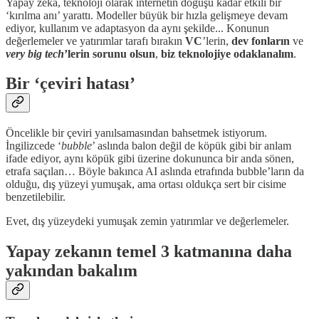
Yapay zeka, teknoloji olarak internetin doğuşu kadar etkili bir
‘kırılma anı’ yarattı. Modeller büyük bir hızla gelişmeye devam
ediyor, kullanım ve adaptasyon da aynı şekilde... Konunun
değerlemeler ve yatırımlar tarafı bırakın
VC
’lerin,
dev fonların
ve
very big tech
’lerin sorunu olsun
,
biz teknolojiye odaklanalım
.
Bir ‘çeviri hatası’
Öncelikle bir çeviri yanılsamasından bahsetmek istiyorum.
İngilizcede ‘
bubble
’ aslında balon değil de köpük gibi bir anlam
ifade ediyor, aynı köpük gibi üzerine dokununca bir anda sönen,
etrafa saçılan… Böyle bakınca AI aslında etrafında bubble’ların da
olduğu, dış yüzeyi yumuşak, ama ortası oldukça sert bir cisime
benzetilebilir.
Evet, dış yüzeydeki yumuşak zemin yatırımlar ve değerlemeler.
Yapay zekanın temel 3 katmanına daha
yakından bakalım