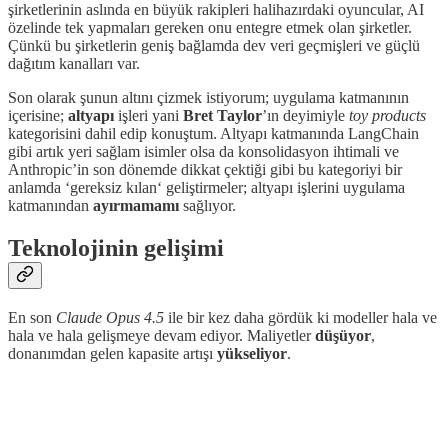
şirketlerinin aslında en büyük rakipleri halihazırdaki oyuncular, AI
özelinde tek yapmaları gereken onu entegre etmek olan şirketler.
Çünkü bu şirketlerin geniş bağlamda dev veri geçmişleri ve güçlü
dağıtım kanalları var.
Son olarak şunun altını çizmek istiyorum; uygulama katmanının
içerisine;
altyapı
işleri yani
Bret Taylor
’ın deyimiyle
toy products
kategorisini dahil edip konuştum. Altyapı katmanında LangChain
gibi artık yeri sağlam isimler olsa da konsolidasyon ihtimali ve
Anthropic’in son dönemde dikkat çektiği gibi bu kategoriyi bir
anlamda ‘gereksiz kılan‘ geliştirmeler; altyapı işlerini uygulama
katmanından
ayırmamamı
sağlıyor.
Teknolojinin gelişimi
En son
Claude Opus 4.5
ile bir kez daha gördük ki modeller hala ve
hala ve hala gelişmeye devam ediyor. Maliyetler
düşüyor
,
donanımdan gelen kapasite artışı
yükseliyor
.