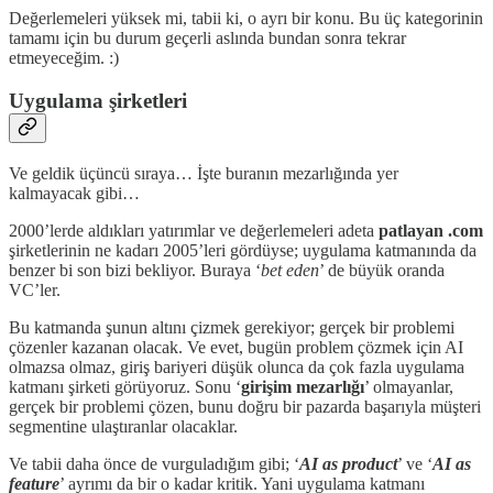
Değerlemeleri yüksek mi, tabii ki, o ayrı bir konu. Bu üç kategorinin
tamamı için bu durum geçerli aslında bundan sonra tekrar
etmeyeceğim. :)
Uygulama şirketleri
Ve geldik üçüncü sıraya… İşte buranın mezarlığında yer
kalmayacak gibi…
2000’lerde aldıkları yatırımlar ve değerlemeleri adeta
patlayan
.com
şirketlerinin ne kadarı 2005’leri gördüyse; uygulama katmanında da
benzer bi son bizi bekliyor. Buraya ‘
bet eden
’ de büyük oranda
VC’ler.
Bu katmanda şunun altını çizmek gerekiyor; gerçek bir problemi
çözenler kazanan olacak. Ve evet, bugün problem çözmek için AI
olmazsa olmaz, giriş bariyeri düşük olunca da çok fazla uygulama
katmanı şirketi görüyoruz. Sonu ‘
girişim mezarlığı
’ olmayanlar,
gerçek bir problemi çözen, bunu doğru bir pazarda başarıyla müşteri
segmentine ulaştıranlar olacaklar.
Ve tabii daha önce de vurguladığım gibi; ‘
AI as product
’ ve ‘
AI as
feature
’ ayrımı da bir o kadar kritik. Yani uygulama katmanı