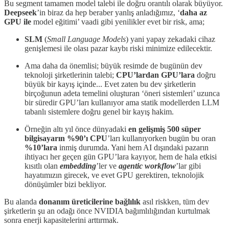
Bu segment tamamen model talebi ile doğru orantılı olarak büyüyor.
Deepseek
’in biraz da hep beraber yanlış anladığımız, ‘
daha az
GPU ile
model eğitimi’ vaadi gibi yenilikler evet bir risk, ama;
SLM
(
Small Language Models
) yani yapay zekadaki cihaz
genişlemesi ile olası pazar kaybı riski minimize edilecektir.
Ama daha da önemlisi; büyük resimde de bugünün dev
teknoloji şirketlerinin talebi;
CPU’lardan GPU’lara
doğru
büyük bir kayış içinde... Evet zaten bu dev şirketlerin
birçoğunun adeta temelini oluşturan ‘öneri sistemleri’ uzunca
bir süredir GPU’ları kullanıyor ama statik modellerden LLM
tabanlı sistemlere doğru genel bir kayış hakim.
Örneğin altı yıl önce dünyadaki
en gelişmiş 500
süper
bilgisayarın
%90’ı
CPU
’ları kullanıyorken bugün bu oran
%10’lara
inmiş durumda. Yani hem AI dışındaki pazarın
ihtiyacı her geçen gün GPU’lara kayıyor, hem de hala etkisi
kısıtlı olan
embedding
’ler ve
agentic workflow
’lar gibi
hayatımızın girecek, ve evet GPU gerektiren, teknolojik
dönüşümler bizi bekliyor.
Bu alanda
donanım üreticilerine bağlılık
asıl riskken, tüm dev
şirketlerin şu an odağı önce NVIDIA bağımlılığından kurtulmak
sonra enerji kapasitelerini arttırmak.