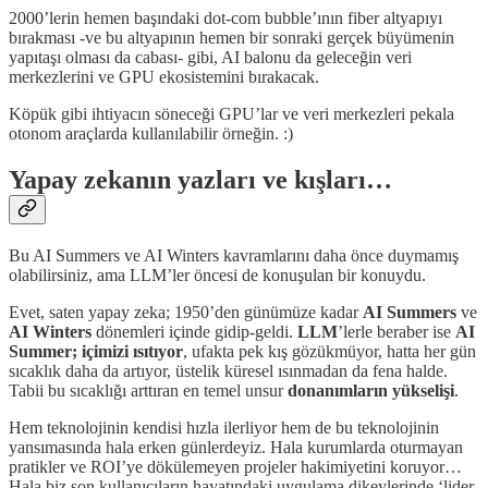
2000’lerin hemen başındaki dot-com bubble’ının fiber altyapıyı
bırakması -ve bu altyapının hemen bir sonraki gerçek büyümenin
yapıtaşı olması da cabası- gibi, AI balonu da geleceğin veri
merkezlerini ve GPU ekosistemini bırakacak.
Köpük gibi ihtiyacın söneceği GPU’lar ve veri merkezleri pekala
otonom araçlarda kullanılabilir örneğin. :)
Yapay zekanın yazları ve kışları…
Bu AI Summers ve AI Winters kavramlarını daha önce duymamış
olabilirsiniz, ama LLM’ler öncesi de konuşulan bir konuydu.
Evet, saten yapay zeka; 1950’den günümüze kadar
AI Summers
ve
AI Winters
dönemleri içinde gidip-geldi.
LLM
’lerle beraber ise
AI
Summer; içimizi ısıtıyor
, ufakta pek kış gözükmüyor, hatta her gün
sıcaklık daha da artıyor, üstelik küresel ısınmadan da fena halde.
Tabii bu sıcaklığı arttıran en temel unsur
donanımların yükselişi
.
Hem teknolojinin kendisi hızla ilerliyor hem de bu teknolojinin
yansımasında hala erken günlerdeyiz. Hala kurumlarda oturmayan
pratikler ve ROI’ye dökülemeyen projeler hakimiyetini koruyor…
Hala biz son kullanıcıların hayatındaki uygulama dikeylerinde ‘lider