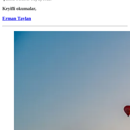
Keyifli okumalar,
Erman Taylan