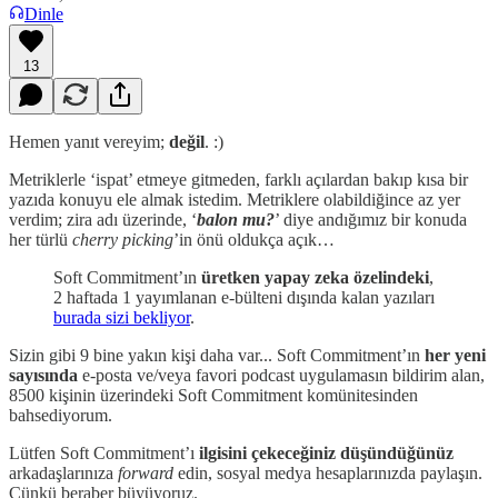
Dinle
13
Hemen yanıt vereyim;
değil
. :)
Metriklerle ‘ispat’ etmeye gitmeden, farklı açılardan bakıp kısa bir
yazıda konuyu ele almak istedim. Metriklere olabildiğince az yer
verdim; zira adı üzerinde, ‘
balon mu?
’ diye andığımız bir konuda
her türlü
cherry picking
’in önü oldukça açık…
Soft Commitment’ın
üretken yapay zeka özelindeki
,
2 haftada 1 yayımlanan e-bülteni dışında kalan yazıları
burada sizi bekliyor
.
Sizin gibi 9 bine yakın kişi daha var... Soft Commitment’ın
her yeni
sayısında
e-posta ve/veya favori podcast uygulamasın bildirim alan,
8500 kişinin üzerindeki Soft Commitment komünitesinden
bahsediyorum.
Lütfen Soft Commitment’ı
ilgisini çekeceğiniz düşündüğünüz
arkadaşlarınıza
forward
edin, sosyal medya hesaplarınızda paylaşın.
Çünkü beraber büyüyoruz.