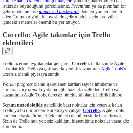
Hiten Shah'ın kaleme aldığı hikayede
şirketin yıllar boyunca nasıl
istikrarla büyüdüğünü görebilirsiniz.
Freemium
ya da
premium
bir
gelir modelindense
monetized backwards
denilen yöntemi tercih
eden Grammarly'nin hikayesinde gelir modeli seçimi ve yıllar
içindeki esnemeler önemli bir yer tutuyor.
Corrello: Agile takımlar için Trello
eklentileri
Trello üzerine uygulamalar geliştiren
Corrello
, hafta içinde Agile
takımlar için Trello'ya çok sayıda yenilik kazandıran
Agile Tools
'u
ücretsiz olarak piyasaya sundu.
Workin progress
olarak işaretlenen kartları sayıca limitleme ve
kartlara
story point
koyabilme gibi bazı ek özellikleri Trello'ya
kazandıran Agile Tools, ücretsiz bir eklenti olarak indirilebiliyor.
Scrum metodolojide
genellikle bazı noktalar için yetersiz kalan
Trello'yu bu durumdan 'kurtamaya' çalışan
Corrello
, Agile Tools
haricinde başka ürünleri (eklentileri) de bünyesinde barındırıyor.
Sizin de Trello'nun yetersiz kaldığını hissettiğiniz noktalar varsa göz
atın derim.