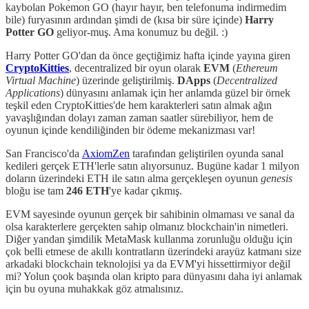
kaybolan Pokemon GO (hayır hayır, ben telefonuma indirmedim
bile) furyasının ardından şimdi de (kısa bir süre içinde)
Harry
Potter GO
geliyor-muş. Ama konumuz bu değil. :)
Harry Potter GO'dan da önce geçtiğimiz hafta içinde yayına giren
CryptoKitties
, decentralized bir oyun olarak
EVM
(
Ethereum
Virtual Machine
) üzerinde geliştirilmiş.
DApps
(
Decentralized
Applications
) dünyasını anlamak için her anlamda güzel bir örnek
teşkil eden CryptoKitties'de hem karakterleri satın almak ağın
yavaşlığından dolayı zaman zaman saatler sürebiliyor, hem de
oyunun içinde kendiliğinden bir ödeme mekanizması var!
San Francisco'da
AxiomZen
tarafından geliştirilen oyunda sanal
kedileri gerçek ETH'lerle satın alıyorsunuz. Bugüne kadar 1 milyon
doların üzerindeki ETH ile satın alma gerçekleşen oyunun
genesis
bloğu ise tam
246 ETH
'ye kadar çıkmış.
EVM sayesinde oyunun gerçek bir sahibinin olmaması ve sanal da
olsa karakterlere gerçekten sahip olmanız blockchain'in nimetleri.
Diğer yandan şimdilik MetaMask kullanma zorunluğu olduğu için
çok belli etmese de akıllı kontratların üzerindeki arayüz katmanı size
arkadaki blockchain teknolojisi ya da EVM'yi hissettirmiyor değil
mi? Yolun çook başında olan kripto para dünyasını daha iyi anlamak
için bu oyuna muhakkak göz atmalısınız.