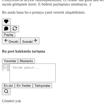
sayıda görüşmek üzere. E-bülteni paylaşmayı unutmayın. :)
Bu arada bana bu e-postaya yanıt vererek ulaşabilisiniz.
Paylaş
Önceki
Sonraki
Bu post hakkında tartışma
Yorumlar
Restacks
En üst
En Yeniler
Tartışmalar
Gönderi yok