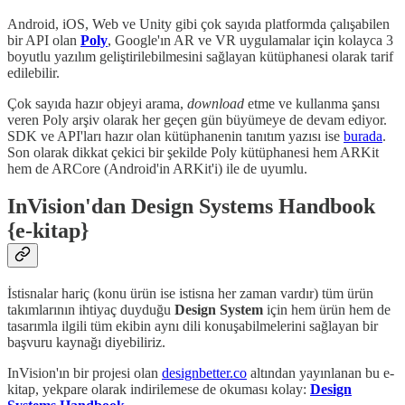
Android, iOS, Web ve Unity gibi çok sayıda platformda çalışabilen
bir API olan
Poly
, Google'ın AR ve VR uygulamalar için kolayca 3
boyutlu yazılım geliştirilebilmesini sağlayan kütüphanesi olarak tarif
edilebilir.
Çok sayıda hazır objeyi arama,
download
etme ve kullanma şansı
veren Poly arşiv olarak her geçen gün büyümeye de devam ediyor.
SDK ve API'ları hazır olan kütüphanenin tanıtım yazısı ise
burada
.
Son olarak dikkat çekici bir şekilde Poly kütüphanesi hem ARKit
hem de ARCore (Android'in ARKit'i) ile de uyumlu.
InVision'dan Design Systems Handbook
{e-kitap}
İstisnalar hariç (konu ürün ise istisna her zaman vardır) tüm ürün
takımlarının ihtiyaç duyduğu
Design System
için hem ürün hem de
tasarımla ilgili tüm ekibin aynı dili konuşabilmelerini sağlayan bir
başvuru kaynağı diyebiliriz.
InVision'ın bir projesi olan
designbetter.co
altından yayınlanan bu e-
kitap, yekpare olarak indirilemese de okuması kolay:
Design