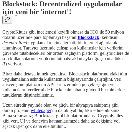
Blockstack: Decentralized uygulamalar
için yeni bir 'internet'!
CryptoKitties gibi incelemesi keyifli olmasa da ICO ile 50 milyon
doların üzerinde para toplamayı başaran
Blockstack
, kendisini
decentralized
uygulamalar için alternatif bir internet ağı olarak
tanımlıyor. Tarayıcı üzerinde çalışıp son kullanıcılar için verilerini
güvende tutabilecekleri bir ortam sağlayan platform, geliştiricilere de
son kullanıcılarının verilerini tutma&saklamayla uğraşmama lüksü
(!) veriyor.
Biraz daha detaya inmek gerekirse, Blockstack platformundaki tüm
uygulamaların aslında kullanıcının bilgisayarında çalıştığını, veri
alışverişinin platformun API'ları üzerinden gerçekleştiğini ve
kullanıcıların verilerini de blockchain tabanlı güvenli bir mimaride
tuttuklarını düşünebilirsiniz.
Uzun süredir yayında olan ve güçlü bir altyapıya sahipmiş gibi
duran projenin
whitepaper
'ını da okuyabilir, fikir edinebilirsiniz.
Bana sorarsanız; Blockstack gibi bir platformdansa CryptoKitties
gibi veri, UI ve deneyim katmanlarımızda daha az değişime yol
açacak işler çok daha elle tutulur...