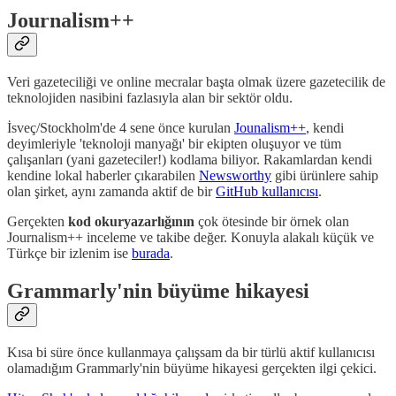
Journalism++
Veri gazeteciliği ve online mecralar başta olmak üzere gazetecilik de
teknolojiden nasibini fazlasıyla alan bir sektör oldu.
İsveç/Stockholm'de 4 sene önce kurulan
Jounalism++
, kendi
deyimleriyle 'teknoloji manyağı' bir ekipten oluşuyor ve tüm
çalışanları (yani gazeteciler!) kodlama biliyor. Rakamlardan kendi
kendine lokal haberler çıkarabilen
Newsworthy
gibi ürünlere sahip
olan şirket, aynı zamanda aktif de bir
GitHub kullanıcısı
.
Gerçekten
kod okuryazarlığının
çok ötesinde bir örnek olan
Journalism++ inceleme ve takibe değer. Konuyla alakalı küçük ve
Türkçe bir izlenim ise
burada
.
Grammarly'nin büyüme hikayesi
Kısa bi süre önce kullanmaya çalışsam da bir türlü aktif kullanıcısı
olamadığım Grammarly'nin büyüme hikayesi gerçekten ilgi çekici.