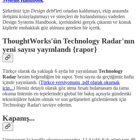
Systems Handbook
.
Şirketiniz için
Design debt
'leri ortadan kaldırmayı, ekip arasında
iletişimi kolaylaştırmayı ve süreçleri de hızlandırmayı vadeden
Design Systems Handbook, içerisindeki gerçek çıkarım ve konuk
kişilerle muhakkak göz atılması gereken bir içerik.
ThoughtWorks'ün Technology Radar'nın
yeni sayısı yayınlandı {rapor}
Türkçe olarak da yaklaşık 6 ayda bir yayınlanan
Technology
Radar
benim beğendiğim bir rapor. Yeni sayısı da geçtiğimiz hafta
içinde yayınlandı. (
Türkçe versiyonunu .pdf olarak okumak
için...
) Henüz detaylı olarak göz atma fırsatı bulamasam da (ama
okuma listemin en tepelerinde) global bir bakış açısıyla gündemki
teknolojilere hakim olmak ve son gelişmeleri gözlemlemek için
Technology Radar'ı tavsiye ederim.
Kapanış...
Umuyorum ki keyifle okumuşsunuzdur, 12 Aralık Salı günü tam 40.