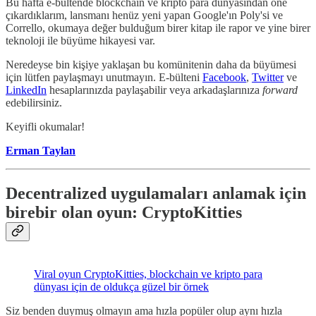
Bu hafta e-bültende blockchain ve kripto para dünyasından öne
çıkardıklarım, lansmanı henüz yeni yapan Google'ın Poly'si ve
Corrello, okumaya değer bulduğum birer kitap ile rapor ve yine birer
teknoloji ile büyüme hikayesi var.
Neredeyse bin kişiye yaklaşan bu komünitenin daha da büyümesi
için lütfen paylaşmayı unutmayın. E-bülteni
Facebook
,
Twitter
ve
LinkedIn
hesaplarınızda paylaşabilir veya arkadaşlarınıza
forward
edebilirsiniz.
Keyifli okumalar!
Erman Taylan
Decentralized uygulamaları anlamak için
birebir olan oyun: CryptoKitties
Viral oyun CryptoKitties, blockchain ve kripto para
dünyası için de oldukça güzel bir örnek
Siz benden duymuş olmayın ama hızla popüler olup aynı hızla