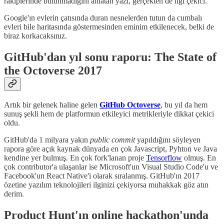
rakiplerinde bulunmadığını anlatan yazı, gerçekten de ilgi çekici.
Google'ın evlerin çatısında duran nesnelerden tutun da cumbalı
evleri bile haritasında göstermesinden eminim etkilenecek, belki de
biraz korkacaksınız.
GitHub'dan yıl sonu raporu: The State of
the Octoverse 2017
Artık bir gelenek haline gelen
GitHub Octoverse
, bu yıl da hem
sunuş şekli hem de platformun etkileyici metrikleriyle dikkat çekici
oldu.
GitHub'da 1 milyara yakın
public commit
yapıldığını söyleyen
rapora göre açık kaynak dünyada en çok Javascript, Pyhton ve Java
kendine yer bulmuş. En çok fork'lanan proje
Tensorflow
olmuş. En
çok contributor'a ulaşanlar ise Microsoft'un Visual Studio Code'u ve
Facebook'un React Native'i olarak sıralanmış. GitHub'ın 2017
özetine yazılım teknolojileri ilginizi çekiyorsa muhakkak göz atın
derim.
Product Hunt'ın online hackathon'unda