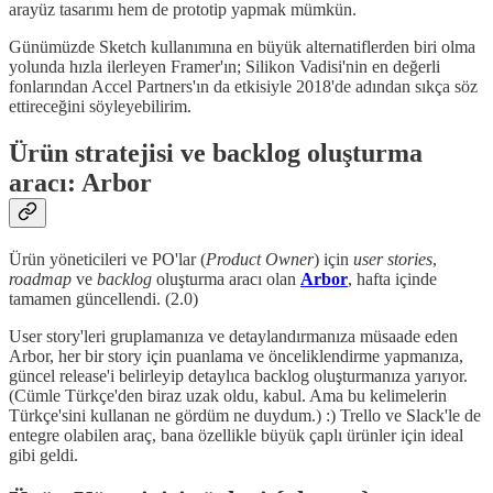
arayüz tasarımı hem de prototip yapmak mümkün.
Günümüzde Sketch kullanımına en büyük alternatiflerden biri olma
yolunda hızla ilerleyen Framer'ın; Silikon Vadisi'nin en değerli
fonlarından Accel Partners'ın da etkisiyle 2018'de adından sıkça söz
ettireceğini söyleyebilirim.
Ürün stratejisi ve backlog oluşturma
aracı: Arbor
Ürün yöneticileri ve PO'lar (
Product Owner
) için
user stories
,
roadmap
ve
backlog
oluşturma aracı olan
Arbor
, hafta içinde
tamamen güncellendi. (2.0)
User story'leri gruplamanıza ve detaylandırmanıza müsaade eden
Arbor, her bir story için puanlama ve önceliklendirme yapmanıza,
güncel release'i belirleyip detaylıca backlog oluşturmanıza yarıyor.
(Cümle Türkçe'den biraz uzak oldu, kabul. Ama bu kelimelerin
Türkçe'sini kullanan ne gördüm ne duydum.) :) Trello ve Slack'le de
entegre olabilen araç, bana özellikle büyük çaplı ürünler için ideal
gibi geldi.