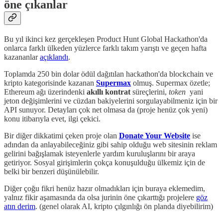
öne çıkanlar
Bu yıl ikinci kez gerçekleşen Product Hunt Global Hackathon'da
onlarca farklı ülkeden yüzlerce farklı takım yarıştı ve geçen hafta
kazananlar
açıklandı
.
Toplamda 250 bin dolar ödül dağıtılan hackathon'da blockchain ve
kripto kategorisinde kazanan
Supermax
olmuş. Supermax özetle;
Ethereum ağı üzerindenki
akıllı kontrat
süreçlerini,
token
yani
jeton değişimlerini ve cüzdan bakiyelerini sorgulayabilmeniz için bir
API sunuyor. Detayları çok net olmasa da (proje henüz çok yeni)
konu itibarıyla evet, ilgi çekici.
Bir diğer dikkatimi çeken proje olan
Donate Your Website
ise
adından da anlayabileceğiniz gibi sahip olduğu web sitesinin reklam
gelirini bağışlamak isteyenlerle yardım kuruluşlarını bir araya
getiriyor. Sosyal girişimlerin çokça konuşulduğu ülkemiz için de
belki bir benzeri düşünülebilir.
Diğer çoğu fikri henüz hazır olmadıkları için buraya eklemedim,
yalnız fikir aşamasında da olsa jurinin öne çıkarttığı projelere
göz
atın derim
. (genel olarak AI, kripto çılgınlığı ön planda diyebilirim)