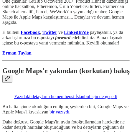
Öne çıkanlar; GitHub Octoverse 2017, Product Hunt'ın düzenlediği
online hackathon, Etheremon, Ürün Yöneticisi türleri, Framer'dan
Sketch alternatifi, Parcel, WeWork'ün yayınladığı rehber, Google
Maps ile Apple Maps karşılaştırması... Detaylar ve devamı hemen
aşağıda.
E-bülteni
Facebook
,
Twitter
ve
LinkedIn'de
paylaşabilir, ya da
arkadaşlarınıza bu e-postayı
forward
edebilirsiniz. Bana ulaşmak
içinse bu e-postaya yanıt vermeniz mümkün. Keyifli okumalar!
Erman Taylan
Google Maps'e yakından (korkutan) bakış
Yazıdaki detayların hemen hepsi İstanbul için de geçerli
Bu hafta içinde okuduğum en ilginç şeylerden biri, Google Maps ve
Apple Maps'i kıyaslayan
bir yazıydı
.
Daha doğrusu Google Maps'in uydu fotoğraflarından hareketle ne
kadar detaylı haritalar oluşturduğunu ve bu detayların çoğunun da