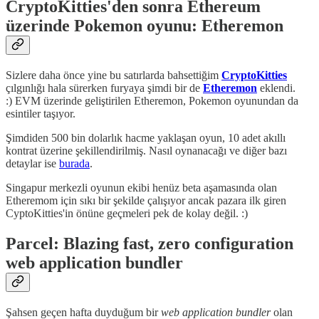
CryptoKitties'den sonra Ethereum
üzerinde Pokemon oyunu: Etheremon
Sizlere daha önce yine bu satırlarda bahsettiğim
CryptoKitties
çılgınlığı hala sürerken furyaya şimdi bir de
Etheremon
eklendi.
:) EVM üzerinde geliştirilen Etheremon, Pokemon oyunundan da
esintiler taşıyor.
Şimdiden 500 bin dolarlık hacme yaklaşan oyun, 10 adet akıllı
kontrat üzerine şekillendirilmiş. Nasıl oynanacağı ve diğer bazı
detaylar ise
burada
.
Singapur merkezli oyunun ekibi henüz beta aşamasında olan
Etheremom için sıkı bir şekilde çalışıyor ancak pazara ilk giren
CyptoKitties'in önüne geçmeleri pek de kolay değil. :)
Parcel: Blazing fast, zero configuration
web application bundler
Şahsen geçen hafta duyduğum bir
web application bundler
olan