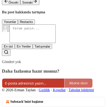
Önceki
Sonraki
Bu post hakkında tartışma
Yorumlar
Restacks
En üst
En Yeniler
Tartışmalar
Gönderi yok
Daha fazlasına hazır mısınız?
Abone olun
© 2026 Erman Taylan
·
Gizlilik
∙
Koşullar
∙
Tahsilat bildirimi
Substack’inizi başlatın