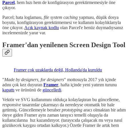
Parcel
, hem hızı hem de konfigürasyon gerektirmemesiyle öne
çıkıyor.
Parcel; hata loglaması,
file system caching
yapması, düşük dosya
boyutu, konfigürasyon gerektirmemesi ve kullanım kolaylıklarıyla
öne çıkıyor.
Açık kaynak kodlu
olan Parcel'e henüz duymadıysanız
incelemenizde yarar var.
Framer'dan yenilenen Screen Design Tool
Framer çok uzaklarda değil, Hollanda'da kuruldu
"
Made by designers, for designers
" mottosuyla 2017 yılı içinde
adını çok kez duyuran
Framer
, hafta içinde yeni yatırım turunu
kapattı
ve ürününü de
güncelledi
.
Vektör ve SVG kullanımını oldukça kolaylaştıran bu güncelleme,
responsive
tasarımlar çıkarmayı da neredeyse otomatik bir hale
getirmiş. Güncellemeyle beraber
prototyping
aracı olmaktan bir adım
öteye giden Framer aynı zaman tarayıcı temelli oluşuyla da
kullanıcılarına hız kazandırıyor. (tarayıcıda çalışacak mı veya nasıl
gözükecek kaygısı ortadan kalkıyor.) Özetle Framer ile artık hem