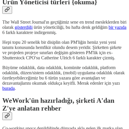
Ürün Yöneticisi türleri {okuma}
The Wall Street Journal'ın geçtiğimiz sene en trend mesleklerden biri
olarak
gösterdiği
ürün yöneticiliği, bu hafta denk geldiğim
bir yazıda
6 farklı karaktere indirgenmiş.
Hepi topu 20 senelik bir disiplin olan PM'liğin henüz yeni yeni
tanımı konusunda hemfikir olundu desem yeridir. Şirketten şirkete
ve projeden projeye sınırları değişim gösteren PM'lik için ex-
Shutterstock CPO'su Catherine Ulrich 6 farklı karakter çizmiş.
Büyüme odaklılık, data odaklılık, komünite odaklılık, platform
odaklılık, düzen/sistem odaklılık, (mobil) uygulama odaklılık olarak
özetleyebileceğimiz bu 6 türün yazara göre avantajları ve
dezavantajlarını okumak oldukça keyifli. Merak edenler için yazı
burada
.
WeWork'ün hazırladığı, şirketi A'dan
Z'ye anlatan rehber
Co-working space
denildiğinde dünyada akla gelen ilk marka olan