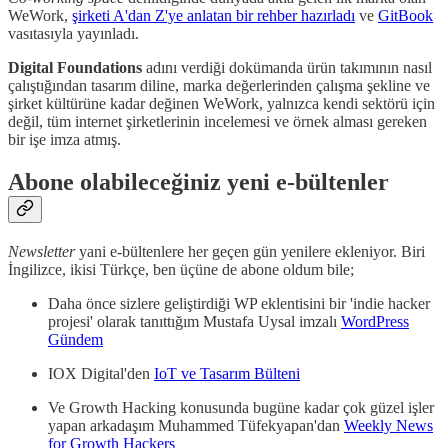
WeWork,
şirketi A'dan Z'ye anlatan bir rehber hazırladı
ve
GitBook
vasıtasıyla yayınladı.
Digital Foundations
adını verdiği dokümanda ürün takımının nasıl
çalıştığından tasarım diline, marka değerlerinden çalışma şekline ve
şirket kültürüne kadar değinen WeWork, yalnızca kendi sektörü için
değil, tüm internet şirketlerinin incelemesi ve örnek alması gereken
bir işe imza atmış.
Abone olabileceğiniz yeni e-bültenler
Newsletter
yani e-bültenlere her geçen gün yenilere ekleniyor. Biri
İngilizce, ikisi Türkçe, ben üçüne de abone oldum bile;
Daha önce sizlere geliştirdiği WP eklentisini bir 'indie hacker
projesi' olarak tanıttığım Mustafa Uysal imzalı
WordPress
Gündem
IOX Digital'den
IoT ve Tasarım Bülteni
Ve Growth Hacking konusunda bugüne kadar çok güzel işler
yapan arkadaşım Muhammed Tüfekyapan'dan
Weekly News
for Growth Hackers