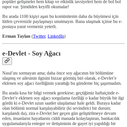
popüler gelişmeler hem kitap ve etkinlik tavsiyeleri hem de bol bol
rapor var. Şimdiden keyifli okumalar!
Bu arada 1100 kişiyi aşan bu komünitenin daha da büyümesi için
lütfen çevrenizle paylaşmayı unutmayın. Bana ulaşmak içinse bu e-
postaya yanıt vermeniz yeterli.
Erman Taylan
(
Twitter
,
LinkedIn
)
e-Devlet - Soy Ağacı
Nasıl’ını sormayan ama; daha önce soy ağacının bir bölümüne
ulaşmış ve ailesinin ilgisini bizzar görmüş biri olarak, e-Devlet’e
eklenen soy ağacı özelliğinin yarattığı bu gündeme hiç şaşırmadım.
Bu arada kısa bir bilgi vermek gerekirse; geçtiğimiz haftaiçinde e-
Devlet’e eklenen soy ağacı sorgulama özelliği o kadar büyük bir ilgi
gördü ki e-Devlet uzun saatler ulaşılamaz hale geldi. Buraya kadar
olan bölümü normal karşılayabiliriz (ki sevindirici bir durum;
karşılandı da), zira e-Devlet her geçen gün geliştirilmeye devam
eden, insanların hayatlarını ciddi manada kolaylaştıran, bankacılık
uygulamalarıyla entegre ve iletişiminin de gayet iyi yapıldığı bir