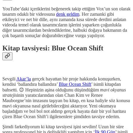
YouTube’daki içeriklerini beğenerek takip ettiğim Vox’un son olarak
tasarım odaklı bir videosuna
denk geldim
. Her zamanki gibi
etkileyici ve net bir dille, aynı zamanda kısa sürede derdini anlatan
videoda temel olarak tasarımcıların işlerini yaparken çoğunlukla
diğer tasarımcılardan beslendiklerine, halbuki doğaya bakmanın da
çok başarılı sonuçlar doğurabileceğine vurgu yapılıyor.
Kitap tavsiyesi: Blue Ocean Shift
Sevgili
Akar’la
gerçek hayattan bir proje hakkında konuşurken,
kendisi ‘ballandıra ballandıra’
Blue Ocean Shift
’ isimli kitapdan
bahsetti. 😊 Hepinizin aşina olduğunu düşündüğüm
mavi okyanus
stratejis
inin yaratıcılarından olan Chan Kim ve Renee
Mauborgne’nin imzasını taşıyan bu kitap, en kısa haliyle söz konusu
mavi okyanusa nasıl girilebileceğini aktarıyor. Yeni okumaya
başladığım ve bol bol not aldırıp gerçek hayata dair bir yol haritası
çizen Blue Ocean Shift’i ilgilenenlere şimdiden tavsiye ederim.
Şimdi farkediyorum ki kitap tavsiyesi işini sevdim! Uzun bir süre
sonra profesyonel bir iş değişikliği yaptığım için ‘
İlk 90 Gün
’ isimli