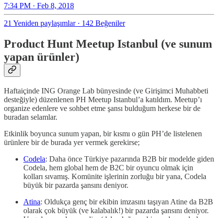
7:34 PM · Feb 8, 2018
21 Yeniden paylaşımlar
·
142 Beğeniler
Product Hunt Meetup Istanbul (ve sunum
yapan ürünler)
Haftaiçinde ING Orange Lab bünyesinde (ve Girişimci Muhabbeti
desteğiyle) düzenlenen PH Meetup Istanbul’a katıldım. Meetup’ı
organize edenlere ve sohbet etme şansı bulduğum herkese bir de
buradan selamlar.
Etkinlik boyunca sunum yapan, bir kısmı o gün PH’de listelenen
ürünlere bir de burada yer vermek gerekirse;
Codela
: Daha önce Türkiye pazarında B2B bir modelde giden
Codela, hem global hem de B2C bir oyuncu olmak için
kolları sıvamış. Komünite işlerinin zorluğu bir yana, Codela
büyük bir pazarda şansını deniyor.
Atina
: Oldukça genç bir ekibin imzasını taşıyan Atine da B2B
olarak çok büyük (ve kalabalık!) bir pazarda şansını deniyor.