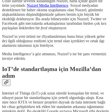
Uzun süredir severek kullandığım Nuzzel, hafta içinde güzel bir
ürün yayınladı:
Nuzzel Media Intelligence
. Sosyal medyadan
desteklenen bir haber okuma uygulaması olan Nuzzel, günümüz
alışkanlıklarını düşündüğümüzde şahsen benim için büyük bir
eksikliği dolduruyor. Bu arada bilmeyenler için Nuzzel; Twitter ve
Facebook gibi mecralarda arkadaşlarınız tarafından birden çok kez
paylaşılan linklerden bir
feed
oluşturuyor.
Nuzzel’ın yeni ürünü ise (fiyatlandırması bana biraz yüksek gelse
de) ilgili olduğunuz endüstri için trend olan içerikleri ve ortak ilgi
alanlarını takımınız için listeliyor.
Media Intelligence’a göz atmanızı, Nuzzel’a ise bir şans vermenizi
tavsiye ederim.
IoT’de standartlaşma için Mozilla’dan
adım
Internet of Things (IoT) çok uzun süredir konuşulan bir trend, ve
nihayet pazar bir standartlaşma için yeterli olgunluğa ulaştı. Kısa
süre önce IOTA ve benzer projeleri duysak da hala internete bağlı
bir cihaz geliştirirken tek elden bir standartın arkasına sığınmanız
mümkün değil. Bu eksikliği Google ve/veya Microsoft gibi devlerin