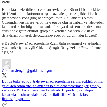
proje.
Bu noktada eleştirilebilecek olan şeyler ise... Birincisi içerideki tek
bir işlemin tüm platformu ulaşılamaz hale getirmesi, ikicisi ise hala
(neredeyse 5 koca gün) net bir çözümün sunulamamış olması.
Çözümden kastım ise ya bir nevi
queue
oluşturulabilir ve talep eden
kullanıcılara bu bilgi e-posta atılabilirdi ya da sistem bir süre sonra
çalışır hale getirilebilirdi. (projenin kendine has teknik kısıt ve
detaylarını bilmesek de çözülemeyecek bir durum tabii ki değil)
e-Devlet’e soy ağacı sorgulama özelliğinin eklenmesi ve ardından
yaşananlar için sevgili Gökhan Şengün’ün güzel bir
flood
’u hemen
aşağıda.
Gökhan Şengün
@gokhansengun
Bugün turkiye․gov․tr'de soyağacı sorgulama servisi açıldığı bilgisi
geldikten sonra site (en azından benim denemelerimde) erişime şu
saate (22:35) kadar tamamen kapalıydı. Dışarıdan görüldüğü
kadarıyla ne olmuş olabileceği ile ilgili fikir yürüterek beyin
jimnastiği yapalım.