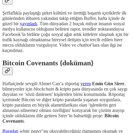
Şeffaflıkla paylaştığı şirket kültürü ve ürettiği başarılı içeriklerle ilk
günlerinden itibaren yakından takip ettiğim Buffer, hafta içinde de
güzel bir
yayınladı
. Tüm dünyadan 2 buçuk milyar insanın sosyal
medya kullanıcısı olduğunu belirten rapor, trendler noktasındaysa
Facebook’la birlikte çoğu sosyal ağın artık kitlelere ulaşmak için bir
trafik kaynağı olmaktansa bireysel iletişim için tercih edilen birer
mecra olduklarını vurguluyor. Video ve
chatbot
’lara olan ilgi ise
kaçınılmaz.
Bitcoin Covenants {doküman}
Haftaiçinde sevgili Ahmet Can’a röportaj
veren
Emin Gün Sirer
,
bilmeyenler için
blockchain
& kripto para dünyasında en çok saygı
duyulan ve ‘sözü dinlenen’ kişilerden birisi konumunda. Röportaj
içerisinde Bitcoin ve diğer kripto paralarda yaşanan soygunlara,
kripto paraların en büyük alametifarikası olan ‘işlemlerin geri
alınamaz-silinemez olması özelliğini’ koruyarak bir çözüm arayışı
içinde olduklarını dile getiren Sirer’in bahsettiği proje:
Bitcoin
Covenants
.
Buradan
white paper
’ını okuyabileceğiniz (tamamını okumak ve