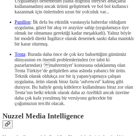
Uygulamayı denemedim (daha doğrusu bireysel amaçlarla
kullanamadım) ancak ürünü geliştirmek ve bol bol kullanıcı
kazanmak için önlerinden uzun bir yolculuk var...
Papillon
: İlk defa bu etkinlik vasıtasıyla haberdar olduğum
uygulama, güzel bir akış ve arayüze sahip (uygulamaya üye
olmak ise olmaması gerektiği kadar meşakkatli). Yalnız böyle
bir modeli direkt İngilizce olarak denemek sanki daha mantıklı
bir karar olurmuş.
Tenta
: Burada daha önce de çok kez bahsettiğim günümüz
dünyasının en önemli problemlerinden (ve tabii ki
pazarlarından) ‘mahremiyet’ konusuna odaklanmış olan
Tenta Türkiye’de geliştirilen ama aslında yabancı bir ürün.
Teknik olarak oldukça zor bir iş yapan/yapmaya çalışan
uygulama, ürün olarak biraz fazla ‘
advenced’
kalmış gibi
duruyor. Bu haliyle geniş kitlelerce kullanılması biraz zor olan
Tenta’nın belki teknik olarak daha az özellikli ancak üzerine
daha çok kafa yorulmuş bir versiyonu gelecekte bir
çoğumuzun tercihi olacak.
Nuzzel Media Intelligence