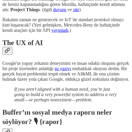
de henüz kapatamadığını gören Mozilla, haftaiçinde kendi adımını
attı:
Project Things
. (ilgili
duyuru
ve
site
)
Bakalım zaman ne gösterecek ve IoT’de standart protokol olmayı
kim başaracak? (Yeri gelmişken, Mercedes-Benz de haftaiçinde
kendi araçları için bir API
yayınladı
.)
The UX of AI
Google'ın yapay zekanın deneyimini ve insan odaklı oluşunu gerçek
bir proje üzerinden anlattığı
şu yazıyı
muhakkak okuyun derim. Bir
gerçek hayat problemini tespit etmek ve AI&ML ile ona çözüm
bulmak üzere yola çıkan Google, oldukça güzel noktalara değiniyor.
If you aren’t aligned with a human need, you’re just
going to build a very powerful system to address a very
small — or perhaps nonexistent — problem.
Buffer’ın sosyal medya raporu neler
söylüyor? 🎙 {rapor}