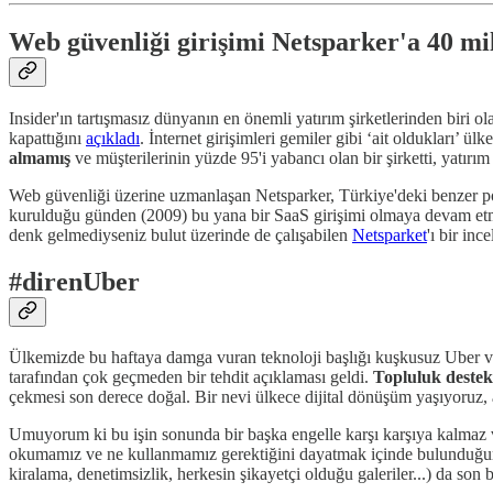
Web güvenliği girişimi Netsparker'a 40 mi
Insider'ın tartışmasız dünyanın en önemli yatırım şirketlerinden biri o
kapattığını
açıkladı
. İnternet girişimleri gemiler gibi ‘ait oldukları’ 
almamış
ve müşterilerinin yüzde 95'i yabancı olan bir şirketti, yatır
Web güvenliği üzerine uzmanlaşan Netsparker, Türkiye'deki benzer p
kurulduğu günden (2009) bu yana bir SaaS girişimi olmaya devam etm
denk gelmediyseniz bulut üzerinde de çalışabilen
Netsparket
'ı bir inc
#direnUber
Ülkemizde bu haftaya damga vuran teknoloji başlığı kuşkusuz Uber vs 
tarafından çok geçmeden bir tehdit açıklaması geldi.
Topluluk destek
çekmesi son derece doğal. Bir nevi ülkece dijital dönüşüm yaşıyoruz, a
Umuyorum ki bu işin sonunda bir başka engelle karşı karşıya kalmaz 
okumamız ve ne kullanmamız gerektiğini dayatmak içinde bulunduğumuz 
kiralama, denetimsizlik, herkesin şikayetçi olduğu galeriler...) da son 