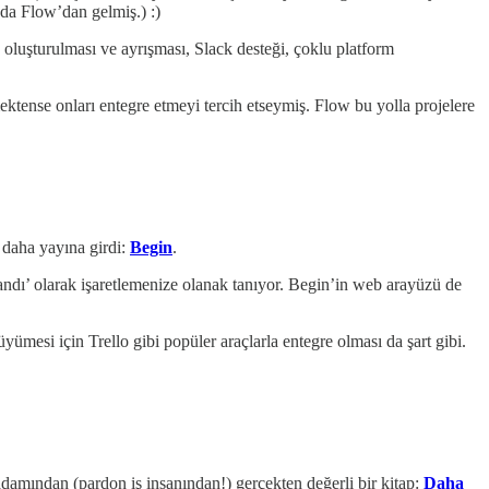
 da Flow’dan gelmiş.) :)
 oluşturulması ve ayrışması, Slack desteği, çoklu platform
rmektense onları entegre etmeyi tercih etseymiş. Flow bu yolla projelere
 daha yayına girdi:
Begin
.
landı’ olarak işaretlemenize olanak tanıyor. Begin’in web arayüzü de
ümesi için Trello gibi popüler araçlarla entegre olması da şart gibi.
adamından (pardon iş insanından!) gerçekten değerli bir kitap:
Daha