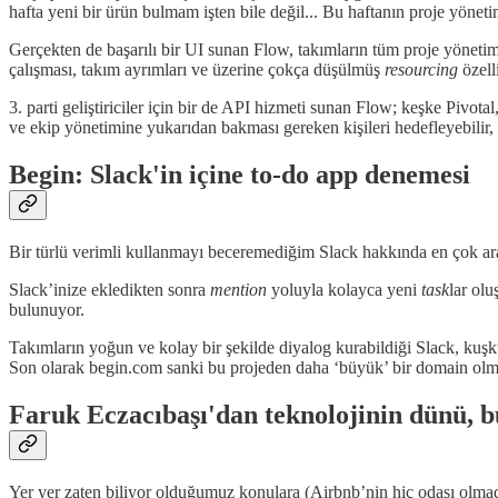
hafta yeni bir ürün bulmam işten bile değil... Bu haftanın proje yöneti
Gerçekten de başarılı bir UI sunan Flow, takımların tüm proje yönetim
çalışması, takım ayrımları ve üzerine çokça düşülmüş
resourcing
özelli
3. parti geliştiriciler için bir de API hizmeti sunan Flow; keşke Pivota
ve ekip yönetimine yukarıdan bakması gereken kişileri hedefleyebilir,
Begin: Slack'in içine to-do app denemesi
Bir türlü verimli kullanmayı beceremediğim Slack hakkında en çok ara
Slack’inize ekledikten sonra
mention
yoluyla kolayca yeni
task
lar olu
bulunuyor.
Takımların yoğun ve kolay bir şekilde diyalog kurabildiği Slack, kuşku
Son olarak begin.com sanki bu projeden daha ‘büyük’ bir domain olmu
Faruk Eczacıbaşı'dan teknolojinin dünü, b
Yer yer zaten biliyor olduğumuz konulara (Airbnb’nin hiç odası olmada