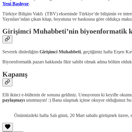
Yeni Başlıyor
.
Türkiye Bilişim Vakfı (TBV) ekseninde Türkiye’de bilişimin ve interne
Yayınları’ndan çıkan kitap, boyutuna ve baskısına göre oldukça makul b
Girişimci Muhabbeti’nin biyoenformatik k
Severek dinlediğim
Girişimci Muhabbeti
, geçtiğimiz hafta Erşen K
Biyoenformatik pazarı hakkında fikir sahibi olmak adına bölüm olduk
Kapanış
Elli ikinci e-bültenin de sonuna geldiniz. Umuyorum ki keyifle okum
paylaşmayı
unutmayın! :) Bana ulaşmak içinse okuyor olduğunuz bu e
Önümüzdeki hafta Salı günü, 20 Mart sabahı görüşmek üzere, es