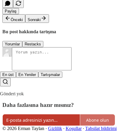
Paylaş
Önceki
Sonraki
Bu post hakkında tartışma
Yorumlar
Restacks
En üst
En Yeniler
Tartışmalar
Gönderi yok
Daha fazlasına hazır mısınız?
Abone olun
© 2026 Erman Taylan
·
Gizlilik
∙
Koşullar
∙
Tahsilat bildirimi