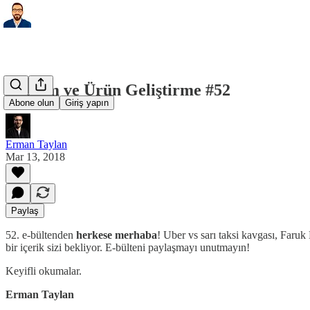
Yazılım ve Ürün Geliştirme #52
Abone olun
Giriş yapın
Erman Taylan
Mar 13, 2018
Paylaş
52. e-bültenden
herkese merhaba
! Uber vs sarı taksi kavgası, Faruk 
bir içerik sizi bekliyor. E-bülteni paylaşmayı unutmayın!
Keyifli okumalar.
Erman Taylan