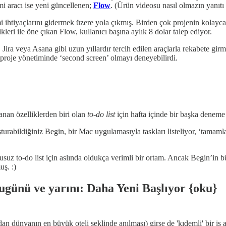
mi aracı ise yeni güncellenen;
Flow
. (Ürün videosu nasıl olmazın yanıtı
i ihtiyaçlarını gidermek üzere yola çıkmış. Birden çok projenin kolayca
kleri ile öne çıkan Flow, kullanıcı başına aylık 8 dolar talep ediyor.
l, Jira veya Asana gibi uzun yıllardır tercih edilen araçlarla rekabete gi
 proje yönetiminde ‘second screen’ olmayı deneyebilirdi.
nan özelliklerden biri olan
to-do list
için hafta içinde bir başka deneme
şturabildiğiniz Begin, bir Mac uygulamasıyla taskları listeliyor, ‘tamam
suz to-do list için aslında oldukça verimli bir ortam. Ancak Begin’in büy
ş. :)
ugünü ve yarını: Daha Yeni Başlıyor {oku}
n dünyanın en büyük oteli şeklinde anılması) girse de 'kıdemli' bir iş 