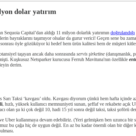
lyon dolar yatırım
lan Sequoia Capital’dan aldığı 11 milyon dolarlık yatırımın
doğrulandığı
ülkelerin bayraklarını taşımıyor olsalar da gurur verici! Geçen sene bu za
ım sonrası öyle gözüküyor ki hedef hem ürün kalitesi hem de müşteri kitl
otansiyel taşıyan ancak daha sonrasında
servis şirketine
(danışmanlık, pr
işti. Kuşkusuz Netsparker kurucusu Ferruh Mavituna'nın özellikle
ent
eleyin derim.
Sarı Taksi ‘kavgası’ oldu. Kavgası diyorum çünkü hem hafta içinde az d
li
, hızlı, yüksek kullanıcı memnuniyeti sunan, şeffaf ve rekabete açık 
cı olan şu ki çok değil 10, hadi 15 yıl sonra değil taksi, taksi şoförü d
ve Uber kullanmaya devam edebiliriz. (Yeri gelmişken ben uzunca bir s
bu çağa hiç de uygun değil. En az bu kadar önemli olan bir diğer konu 
bulması.