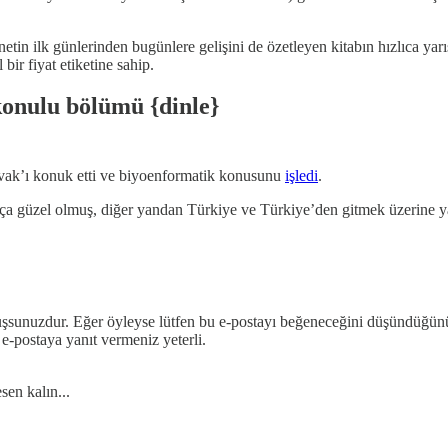
tin ilk günlerinden bugünlere gelişini de özetleyen kitabın hızlıca yar
ir fiyat etiketine sahip.
onulu bölümü {dinle}
avak’ı konuk etti ve biyoenformatik konusunu
işledi
.
ça güzel olmuş, diğer yandan Türkiye ve Türkiye’den gitmek üzerine yap
uşsunuzdur. Eğer öyleyse lütfen bu e-postayı beğeneceğini düşündüğün
-postaya yanıt vermeniz yeterli.
en kalın...