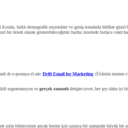
Konda, farklı demografik seçenekler ve geniş temalarla birlikte güzel b
üzel bir örnek olarak gösterebileceğimiz harita; üzerinde fazlaca vakit h
di de e-postaya el attı:
Drift Email for Marketing
. (Ürünün tanıtım 
etkili segmentasyon ve
gerçek zamanlı
iletişim (evet, her şey daha iyi 
k sizin bilmiyorum ancak benim için uzunca bir zamandır büyük bir zevk!