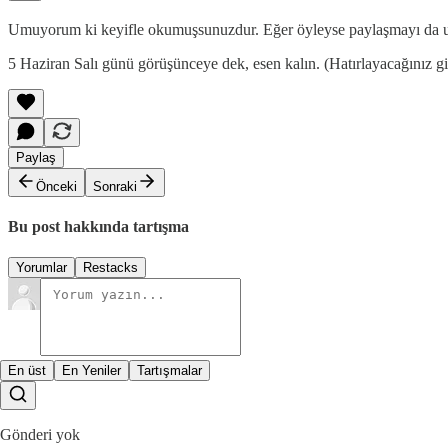
Umuyorum ki keyifle okumuşsunuzdur. Eğer öyleyse paylaşmayı da 
5 Haziran Salı günü görüşünceye dek, esen kalın. (Hatırlayacağınız gi
Paylaş
Önceki
Sonraki
Bu post hakkında tartışma
Yorumlar
Restacks
En üst
En Yeniler
Tartışmalar
Gönderi yok