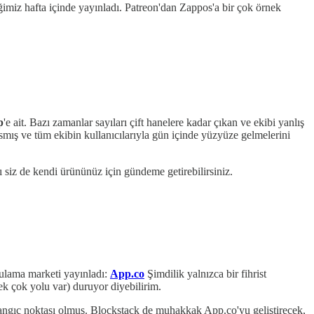
ğimiz hafta içinde yayınladı. Patreon'dan Zappos'a bir çok örnek
p
'e ait. Bazı zamanlar sayıları çift hanelere kadar çıkan ve ekibi yanlış
 asmış ve tüm ekibin kullanıcılarıyla gün içinde yüzyüze gelmelerini
 siz de kendi ürününüz için gündeme getirebilirsiniz.
ygulama marketi yayınladı:
App.co
Şimdilik yalnızca bir fihrist
ek çok yolu var) duruyor diyebilirim.
şlangıç noktası olmuş. Blockstack de muhakkak App.co'yu geliştirecek,