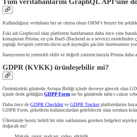
Tüm veritabanlarını GraphQL API’sine dö
Kullandığınız veritabanı her ne olursa olsun ORM’e benzer bir şeki
Eski adı Graphcool olan platformu hatırlarsanız daha önce yine burada
konuşturan Prisma; en çok BaaS (Backend as a service) modelinden çı
yaptığı
Avrupalı yatırımcıların açık kaynağın gücüne inanmaması
yor
İnanıyorum ki yetenekli ekibi ve değerli yatırımcılarıyla Prisma daha 
GDPR (KVKK) ürünleşebilir mi?
Önümüzdeki günlerde Avrupa Birliği içinde devreye girecek olan GD
içinde denk geldiğim
GDPP Form
ise bu gündemle tabir-i caizse ceb
Daha önce de
GDPR Checklist
ve
GDPR Tracker
platformlarını haya
GDPR Form, şirketlerin kullanıcılardan gelebilecek olan sorulara kolayc
Ülkemizde henüz belirli bir süre saklanması gereken belgeleri arşivl
doğacak mı?
Makale, rapor, podcast, video, etkinlik