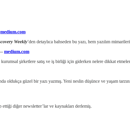
—
medium.com
scovery Weekly
’den
detaylıca bahseden bu yazı, hem yazılım mimariler
—
medium.com
 kurumsal şirketlere satış ve iş birliği için giderken nelere dikkat etme
 oldukça güzel bir yazı yazmış. Yeni neslin düşünce ve yaşam tarzını
 ettiği diğer newsletter’lar ve kaynakları derlemiş.