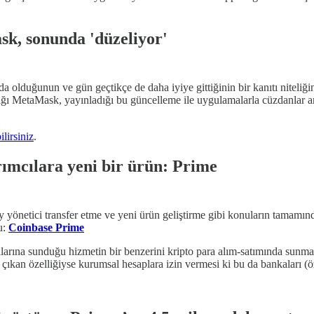
k, sonunda 'düzeliyor'
 olduğunun ve gün geçtikçe de daha iyiye gittiğinin bir kanıtı niteliğ
ığı MetaMask, yayınladığı bu güncelleme ile uygulamalarla cüzdanlar ara
lirsiniz
.
rımcılara yeni bir ürün: Prime
yönetici transfer etme ve yeni ürün geliştirme gibi konuların tamamınd
u:
Coinbase Prime
ılarına sunduğu hizmetin bir benzerini kripto para alım-satımında sunm
ne çıkan özelliğiyse kurumsal hesaplara izin vermesi ki bu da bankaları
(ö