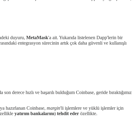
indeki duyuru,
MetaMask
'a ait. Yukarıda listelenen Dapp'lerin bir
sındaki entegrasyon sürecinin artık çok daha güvenli ve kullanışlı
a son derece hızlı ve başarılı bulduğum Coinbase, geride bıraktığımız
aya hazırlanan Coinbase,
margin
'li işlemlere ve yüklü işlemler için
zellikle
yatırım bankalarını
)
tehdit eder
özellikte.