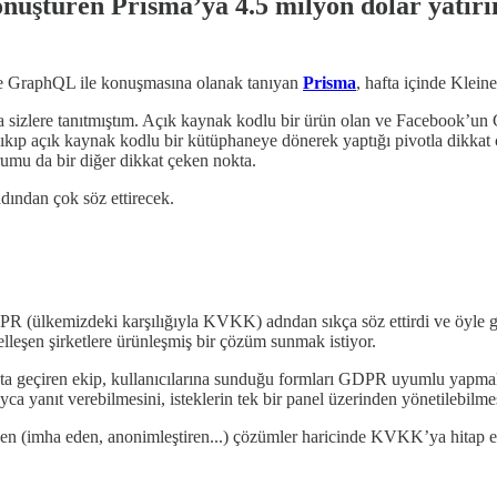
nüştüren Prisma’ya 4.5 milyon dolar yatır
lde GraphQL ile konuşmasına olanak tanıyan
Prisma
, hafta içinde Klein
 sizlere tanıtmıştım. Açık kaynak kodlu bir ürün olan ve Facebook’un Gr
kıp açık kaynak kodlu bir kütüphaneye dönerek yaptığı pivotla dikkat 
umu da bir diğer dikkat çeken nokta.
adından çok söz ettirecek.
PR (ülkemizdeki karşılığıyla KVKK) adndan sıkça söz ettirdi ve öyle
elleşen şirketlere ürünleşmiş bir çözüm sunmak istiyor.
ta geçiren ekip, kullanıcılarına sunduğu formları GDPR uyumlu yapmak i
a yanıt verebilmesini, isteklerin tek bir panel üzerinden yönetilebilmes
eyen (imha eden, anonimleştiren...) çözümler haricinde KVKK’ya hitap e