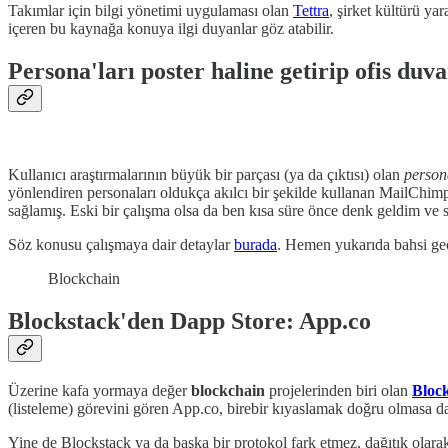
Takımlar için bilgi yönetimi uygulaması olan
Tettra
, şirket kültürü ya
içeren bu kaynağa konuya ilgi duyanlar göz atabilir.
Persona'ları poster haline getirip ofis d
Kullanıcı araştırmalarının büyük bir parçası (ya da çıktısı) olan
person
yönlendiren personaları oldukça akılcı bir şekilde kullanan MailChimp, 
sağlamış. Eski bir çalışma olsa da ben kısa süre önce denk geldim ve s
Söz konusu çalışmaya dair detaylar
burada
. Hemen yukarıda bahsi geç
Blockchain
Blockstack'den Dapp Store: App.co
Üzerine kafa yormaya değer
blockchain
projelerinden biri olan
Bloc
(listeleme) görevini gören App.co, birebir kıyaslamak doğru olmasa 
Yine de Blockstack ya da başka bir protokol fark etmez, dağıtık olar