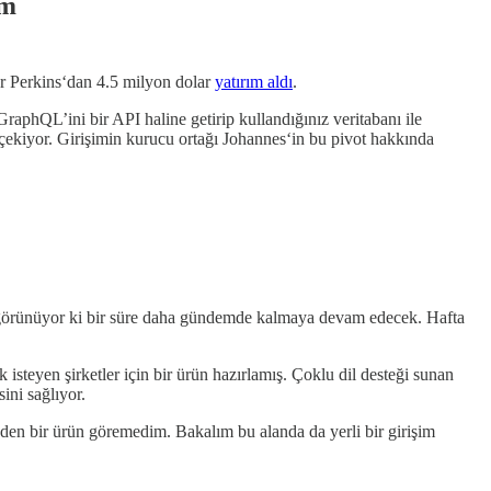
ım
er Perkins‘dan 4.5 milyon dolar
yatırım aldı
.
aphQL’ini bir API haline getirip kullandığınız veritabanı ile
çekiyor. Girişimin kurucu ortağı Johannes‘in bu pivot hakkında
 görünüyor ki bir süre daha gündemde kalmaya devam edecek. Hafta
steyen şirketler için bir ürün hazırlamış. Çoklu dil desteği sunan
ini sağlıyor.
den bir ürün göremedim. Bakalım bu alanda da yerli bir girişim