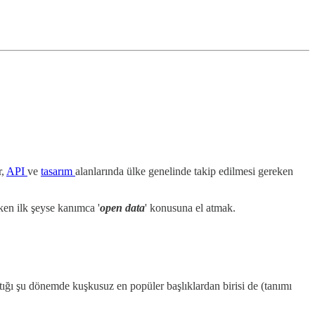
r,
API
ve
tasarım
alanlarında ülke genelinde takip edilmesi gereken
ken ilk şeyse kanımca '
open data
' konusuna el atmak.
tığı şu dönemde kuşkusuz en popüler başlıklardan birisi de (tanımı