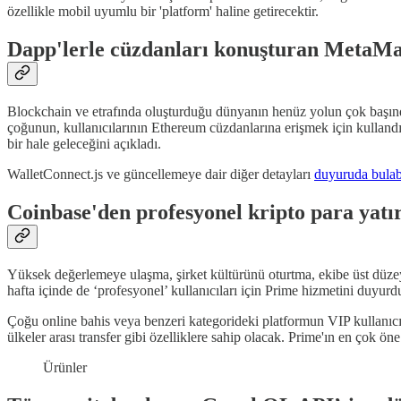
özellikle mobil uyumlu bir 'platform' haline getirecektir.
Dapp'lerle cüzdanları konuşturan MetaMas
Blockchain ve etrafında oluşturduğu dünyanın henüz yolun çok başında
çoğunun, kullanıcılarının Ethereum cüzdanlarına erişmek için kulland
bir hale geleceğini açıkladı.
WalletConnect.js ve güncellemeye dair diğer detayları
duyuruda bulabi
Coinbase'den profesyonel kripto para yatı
Yüksek değerlemeye ulaşma, şirket kültürünü oturtma, ekibe üst düzey 
hafta içinde de ‘profesyonel’ kullanıcıları için Prime hizmetini duyurd
Çoğu online bahis veya benzeri kategorideki platformun VIP kullanıc
ülkeler arası transfer gibi özelliklere sahip olacak. Prime'ın en çok ö
Ürünler