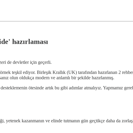
ide' hazırlaması
ri de devletler için geçerli.
rnek teşkil ediyor. Birleşik Krallık (UK) tarafından hazırlanan 2 rehbe
rsanız olun oldukça modern ve anlamlı bir şekilde hazırlanmış.
mı desteklemenin ötesinde artık bu gibi adımlar atmalıyız. Yapmamız gere
iği, yetenek kazanmanın ve elinde tutmanın gün geçtikçe daha da zorlaş