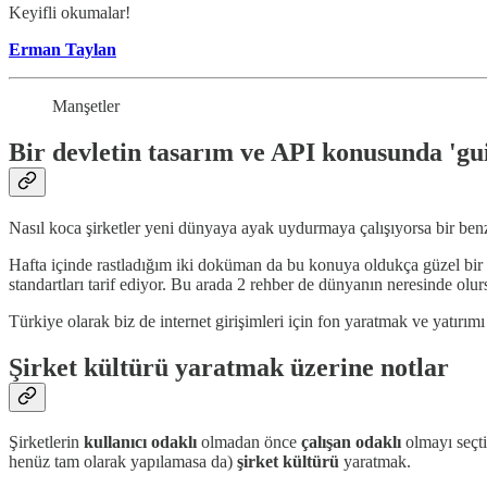
Keyifli okumalar!
Erman Taylan
Manşetler
Bir devletin tasarım ve API konusunda 'gu
Nasıl koca şirketler yeni dünyaya ayak uydurmaya çalışıyorsa bir benze
Hafta içinde rastladığım iki doküman da bu konuya oldukça güzel bir ö
standartları tarif ediyor. Bu arada 2 rehber de dünyanın neresinde olu
Türkiye olarak biz de internet girişimleri için fon yaratmak ve yatırı
Şirket kültürü yaratmak üzerine notlar
Şirketlerin
kullanıcı odaklı
olmadan önce
çalışan odaklı
olmayı seçt
henüz tam olarak yapılamasa da)
şirket kültürü
yaratmak.