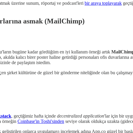
ratmak üzerine sunum, röportaj ve podcast'leri
bir araya toplayarak
geçti
uvarlarına asmak (MailChimp)
a
'ların bugüne kadar gördüğüm en iyi kullanım örneği artık
MailChim
akılda kalıcı birer poster haline getirdiği personaları ofis duvarlarına
izinle de paylaştım istedim.
en şirket kültürüne de güzel bir gönderme niteliğinde olan bu çalışmayı
kstack
, geçtiğimiz hafta içinde
decentralized application
'lar için bir u
da örneğin
Coinbase'in Toshi'sinden
seviye olarak oldukça uzakta (gidec
ak geliştirilen onlarca uygulamayı incelemek adına App.co güzel bir ba