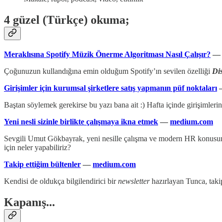
4 güzel (Türkçe) okuma;
Meraklısına Spotify Müzik Önerme Algoritması Nasıl Çalışır?
Çoğunuzun kullandığına emin olduğum Spotify’ın sevilen özelliği
Di
Girişimler için kurumsal şirketlere satış yapmanın püf noktaları
Baştan söylemek gerekirse bu yazı bana ait :) Hafta içinde girişimlerin
Yeni nesli sizinle birlikte çalışmaya ikna etmek
—
medium.com
Sevgili Umut Gökbayrak, yeni nesille çalışma ve modern HR konusunda
için neler yapabiliriz?
Takip ettiğim bültenler
—
medium.com
Kendisi de oldukça bilgilendirici bir
newsletter
hazırlayan Tunca, takip
Kapanış...