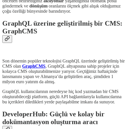
önceden belirlediğiniz
aksiyonlar
yaşandığında otomatik posta
göndermek ve
dönüşüm
oranlarını ölçmek gibi alışık olduğumuz
çoğu özelliği bünyesinde barındırıyor.
GraphQL üzerine geliştirilmiş bir CMS:
GraphCMS
Son dönemin popüler teknolojisi GraphQL üzerinde geliştirilmiş bir
CMS olan
GraphCMS
, GraphQL altyapısına sahip projeler için
kolayca CMS oluşturabilmenize yarıyor. Geçtiğimiz haftaiçinde
lansmanını yapan ve Almanya’da geliştirilen araç, şimdiden 1
milyon euro yatırım da almış.
GraphQL kullanıcılarının neredeyse hiç kod yazmadan bir CMS
oluşturabileceği platform, güçlü API bağlantılarıyla kullanıcılarına
bu içerikleri diledikleri yerde paylaşabilme imkanı da sunuyor.
DeveloperHub: Güçlü ve kolay bir
dokümantasyon oluşturma aracı