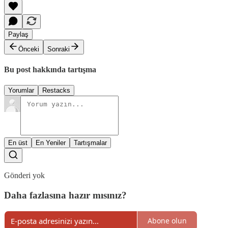
Paylaş
Önceki
Sonraki
Bu post hakkında tartışma
Yorumlar
Restacks
En üst
En Yeniler
Tartışmalar
Gönderi yok
Daha fazlasına hazır mısınız?
Abone olun