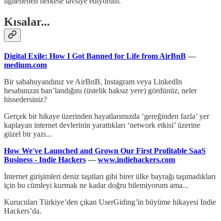
ilgilenenen herkese tavsiye ediyorum.
Kısalar...
Digital Exile: How I Got Banned for Life from AirBnB
—
medium.com
Bir sabahuyandınız ve AirBnB, Instagram veya LinkedIn
hesabınızın ban’landığını (üstelik haksız yere) gördünüz, neler
hissedersiniz?
Gerçek bir hikaye üzerinden hayatlarımızda ‘gereğinden fazla’ yer
kaplayan internet devlerinin yarattıkları ‘network etkisi’ üzerine
güzel bir yazı...
How We've Launched and Grown Our First Profitable SaaS
Business - Indie Hackers
—
www.indiehackers.com
İnternet girişimleri deniz taşıtları gibi birer ülke bayrağı taşımadıkları
için bu cümleyi kurmak ne kadar doğru bilemiyorum ama...
Kurucuları Türkiye’den çıkan UserGiding’in büyüme hikayesi Indie
Hackers’da.