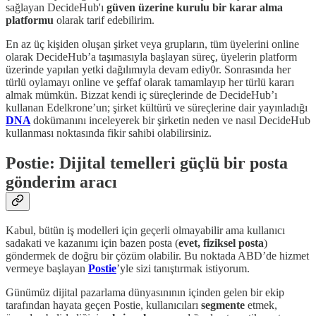
sağlayan DecideHub'ı
güven üzerine kurulu bir karar alma
platformu
olarak tarif edebilirim.
En az üç kişiden oluşan şirket veya grupların, tüm üyelerini online
olarak DecideHub’a taşımasıyla başlayan süreç, üyelerin platform
üzerinde yapılan yetki dağılımıyla devam ediy0r. Sonrasında her
türlü oylamayı online ve şeffaf olarak tamamlayıp her türlü kararı
almak mümkün. Bizzat kendi iç süreçlerinde de DecideHub’ı
kullanan Edelkrone’un; şirket kültürü ve süreçlerine dair yayınladığı
DNA
dokümanını
inceleyerek bir şirketin neden ve nasıl DecideHub
kullanması noktasında fikir sahibi olabilirsiniz.
Postie: Dijital temelleri güçlü bir posta
gönderim aracı
Kabul, bütün iş modelleri için geçerli olmayabilir ama kullanıcı
sadakati ve kazanımı için bazen posta (
evet, fiziksel posta
)
göndermek de doğru bir çözüm olabilir. Bu noktada ABD’de hizmet
vermeye başlayan
Postie
’yle sizi tanıştırmak istiyorum.
Günümüz dijital pazarlama dünyasınının içinden gelen bir ekip
tarafından hayata geçen Postie, kullanıcıları
segmente
etmek,