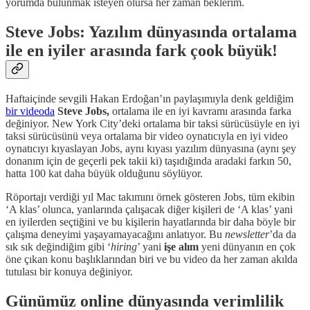
yorumda bulunmak isteyen olursa her zaman beklerim.
Steve Jobs: Yazılım dünyasında ortalama
ile en iyiler arasında fark çook büyük!
Haftaiçinde sevgili Hakan Erdoğan’ın paylaşımıyla denk geldiğim
bir videoda
Steve Jobs,
ortalama ile en iyi kavramı arasında farka
değiniyor. New York City’deki ortalama bir taksi sürücüsüyle en iyi
taksi sürücüsünü veya ortalama bir video oynatıcıyla en iyi video
oynatıcıyı kıyaslayan Jobs, aynı kıyası yazılım dünyasına (aynı şey
donanım için de geçerli pek takii ki) taşıdığında aradaki farkın 50,
hatta 100 kat daha büyük olduğunu söylüyor.
Röportajı verdiği yıl Mac takımını örnek gösteren Jobs, tüm ekibin
‘A klas’ olunca, yanlarında çalışacak diğer kişileri de ‘A klas’ yani
en iyilerden seçtiğini ve bu kişilerin hayatlarında bir daha böyle bir
çalışma deneyimi yaşayamayacağını anlatıyor. Bu
newsletter
’da da
sık sık değindiğim gibi ‘
hiring
’ yani
işe alım
yeni dünyanın en çok
öne çıkan konu başlıklarından biri ve bu video da her zaman akılda
tutulası bir konuya değiniyor.
Günümüz online dünyasında verimlilik