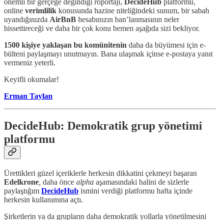
önemli bir gerçeğe değindiği röportajı,
DecideHub
platformu,
online
verimlilik
konusunda hazine niteliğindeki sunum, bir sabah
uyandığınızda
AirBnB
hesabınızın ban’lanmasının neler
hissettireceği ve daha bir çok konu hemen aşağıda sizi bekliyor.
1500 kişiye yaklaşan
bu komünitenin
daha da büyümesi için e-
bülteni paylaşmayı unutmayın. Bana ulaşmak içinse e-postaya yanıt
vermeniz yeterli.
Keyifli okumalar!
Erman Taylan
DecideHub: Demokratik grup yönetimi
platformu
Ürettikleri güzel içeriklerle herkesin dikkatini çekmeyi başaran
Edelkrone
,
daha önce
alpha
aşamasındaki halini de sizlerle
paylaştığım
DecideHub
ismini verdiği platformu hafta içinde
herkesin kullanımına açtı.
Şirketlerin ya da grupların daha demokratik yollarla yönetilmesini