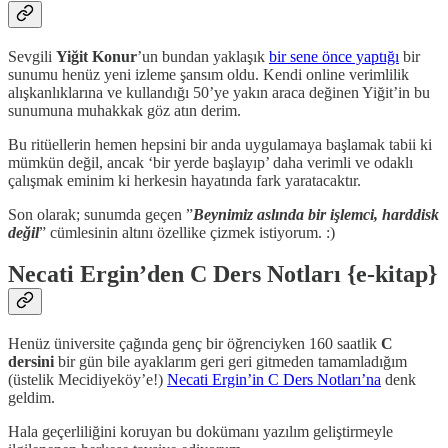
Sevgili
Yiğit Konur
’un bundan yaklaşık
bir sene önce yaptığı
bir
sunumu henüz yeni izleme şansım oldu. Kendi online verimlilik
alışkanlıklarına ve kullandığı 50’ye yakın araca değinen Yiğit’in bu
sunumuna muhakkak göz atın derim.
Bu ritüellerin hemen hepsini bir anda uygulamaya başlamak tabii ki
mümkün değil, ancak ‘bir yerde başlayıp’ daha verimli ve odaklı
çalışmak eminim ki herkesin hayatında fark yaratacaktır.
Son olarak; sunumda geçen ”
Beynimiz aslında bir işlemci, harddisk
değil
” cümlesinin altını özellike çizmek istiyorum. :)
Necati Ergin’den C Ders Notları {e-kitap}
Henüz üniversite çağında genç bir öğrenciyken 160 saatlik
C
dersini
bir gün bile ayaklarım geri geri gitmeden tamamladığım
(üstelik Mecidiyeköy’e!)
Necati Ergin’in C Ders Notları’na
denk
geldim.
Hala geçerliliğini koruyan bu dokümanı yazılım geliştirmeyle