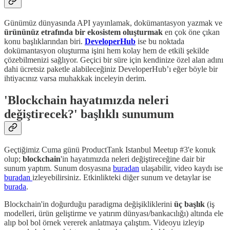
Günümüz dünyasında API yayınlamak, dokümantasyon yazmak ve
ürününüz etrafında bir ekosistem oluşturmak
en çok öne çıkan
konu başlıklarından biri.
DeveloperHub
ise bu noktada
dokümantasyon oluşturma işini hem kolay hem de etkili şekilde
çözebilmenizi sağlıyor. Geçici bir süre için kendinize özel alan adını
dahi ücretsiz paketle alabileceğiniz DeveloperHub’ı eğer böyle bir
ihtiyacınız varsa muhakkak inceleyin derim.
'Blockchain hayatımızda neleri
değiştirecek?' başlıklı sunumum
Geçtiğimiz Cuma günü ProductTank Istanbul Meetup #3'e konuk
olup;
blockchain
'in hayatımızda neleri değiştireceğine dair bir
sunum yaptım. Sunum dosyasına
buradan
ulaşabilir, video kaydı ise
buradan
izleyebilirsiniz. Etkinlikteki diğer sunum ve detaylar ise
burada
.
Blockchain'in doğurduğu paradigma değişikliklerini
üç başlık
(iş
modelleri, ürün geliştirme ve yatırım dünyası/bankacılığı) altında ele
alıp bol bol örnek vererek anlatmaya çalıştım. Videoyu izleyip