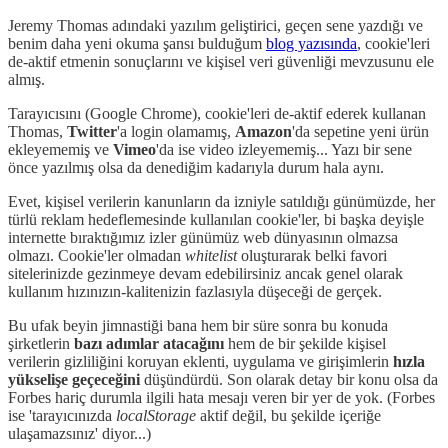
Jeremy Thomas adındaki yazılım geliştirici, geçen sene yazdığı ve
benim daha yeni okuma şansı bulduğum
blog yazısında
, cookie'leri
de-aktif etmenin sonuçlarını ve kişisel veri güvenliği mevzusunu ele
almış.
Tarayıcısını (Google Chrome), cookie'leri de-aktif ederek kullanan
Thomas,
Twitter
'a login olamamış,
Amazon
'da sepetine yeni ürün
ekleyememiş ve
Vimeo
'da ise video izleyememiş... Yazı bir sene
önce yazılmış olsa da denediğim kadarıyla durum hala aynı.
Evet, kişisel verilerin kanunların da izniyle satıldığı günümüzde, her
türlü reklam hedeflemesinde kullanılan cookie'ler, bi başka deyişle
internette bıraktığımız izler günümüz web dünyasının olmazsa
olmazı. Cookie'ler olmadan
whitelist
oluşturarak belki favori
sitelerinizde gezinmeye devam edebilirsiniz ancak genel olarak
kullanım hızınızın-kalitenizin fazlasıyla düşeceği de gerçek.
Bu ufak beyin jimnastiği bana hem bir süre sonra bu konuda
şirketlerin
bazı adımlar atacağını
hem de bir şekilde kişisel
verilerin gizliliğini koruyan eklenti, uygulama ve girişimlerin
hızla
yükselişe geçeceğini
düşündürdü. Son olarak detay bir konu olsa da
Forbes hariç durumla ilgili hata mesajı veren bir yer de yok. (Forbes
ise 'tarayıcınızda
localStorage
aktif değil, bu şekilde içeriğe
ulaşamazsınız' diyor...)