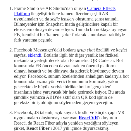
Frame Studio ve AR Studio'dan oluşan
Camera Effects
Platform
ile geliştiricilere kamera üzerine çeşitli AR
uygulamaları ya da
selfie lensleri
oluşturma şansı tanındı.
Bilmeyenler için Snapchat, inatla geliştiricilere kapalı bir
ekosistem olmaya devam ediyor. Tam da bu noktaya oynayan
FB, kendisini bir 'kamera şirketi' olarak tanımlayan rakibiyle
fark yaratma peşinde.
Facebook Messenger'daki botlara
grup chat
özelliği ve keşfet
sayfası
eklendi
. Botlarla ilgili bir diğer yenilik ise fiziksel
mekanlara yerleştirilecek olan Parametric QR Code'lar. Bot
konusunda FB önceden davranarak en önemli platform
olmayı başardı ve bu dünyayı da giderek büyütmeye devam
ediyor. Facebook, sunum özetlerinden anladığım kadarıyla bot
konusunda pazara yön verici konumunu korumak, yakın
gelecekte de büyük veriyle birlikte botları 'gerçekten'
insanların işine yarayacak bir hale getirmek istiyor. Bu arada
şimdilik yalnızca ABD'de aktif olan QR kod işinin de
gereksiz bir iş olduğunu söylemeden geçemeyeceğim.
Facebook, JS tabanlı, açık kaynak kodlu ve küçük çaplı VR
uygulamaları oluşturmaya yarayan
React VR
'ı duyurdu.
React'ı da React Fiber adıyla yeniden yazdığını söyleyen
şirket,
React Fiber
'i 2017 yılı içinde duyuracakmış.