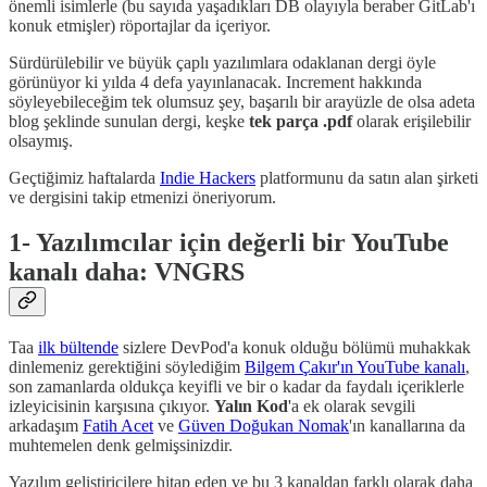
önemli isimlerle (bu sayıda yaşadıkları DB olayıyla beraber GitLab'ı
konuk etmişler) röportajlar da içeriyor.
Sürdürülebilir ve büyük çaplı yazılımlara odaklanan dergi öyle
görünüyor ki yılda 4 defa yayınlanacak. Increment hakkında
söyleyebileceğim tek olumsuz şey, başarılı bir arayüzle de olsa adeta
blog şeklinde sunulan dergi, keşke
tek parça .pdf
olarak erişilebilir
olsaymış.
Geçtiğimiz haftalarda
Indie Hackers
platformunu da satın alan şirketi
ve dergisini takip etmenizi öneriyorum.
1- Yazılımcılar için değerli bir YouTube
kanalı daha: VNGRS
Taa
ilk bültende
sizlere DevPod'a konuk olduğu bölümü muhakkak
dinlemeniz gerektiğini söylediğim
Bilgem Çakır'ın YouTube kanalı
,
son zamanlarda oldukça keyifli ve bir o kadar da faydalı içeriklerle
izleyicisinin karşısına çıkıyor.
Yalın Kod
'a ek olarak sevgili
arkadaşım
Fatih Acet
ve
Güven Doğukan Nomak
'ın kanallarına da
muhtemelen denk gelmişsinizdir.
Yazılım geliştiricilere hitap eden ve bu 3 kanaldan farklı olarak daha