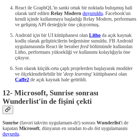
React ile GraphQL'in sanki ortak bir noktada buluşmuş hali
olarak tarif edilen
Relay Modern
duyuruldu
. Facebook'un
kendi içinde kullanmaya başladığı Relay Modern, performans
ve gelişmiş API desteğiyle öne çıkıyormuş.
Android için bir UI kütüphanesi olan
Litho
da açık kaynak
kodlu olarak geliştiricilerin beğenisine sunuldu. FB Android
uygulamasında React ile beraber
feed
bölümünde kullanılan
Litho, performans yüksekliği ve kullanımı kolaylığıyla öne
çıkıyor.
Son olarak küçük-orta çaplı projelerden başlayarak modüler
ve ölçeklendirilebilir bir '
deep learning
' kütüphanesi olan
Caffe2
de açık kaynak hale getirildi.
12- Microsoft, Sunrise sonrası
Wunderlist'in de fişini çekti
Sunrise
(favori takvim uygulamam-dı!) sonrası
Wunderlist
'i de
kapatan
Microsoft
, dünyanın en sıradan
to-do list
uygulamasını
duyurdu
.