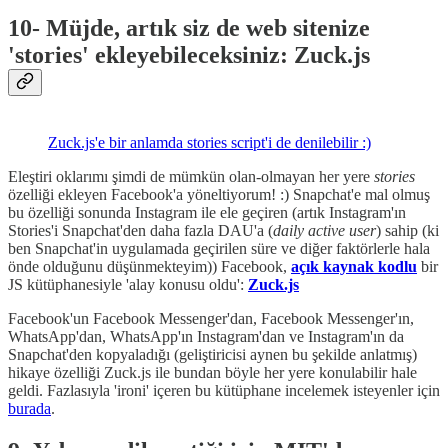
10- Müjde, artık siz de web sitenize
'stories' ekleyebileceksiniz: Zuck.js
Zuck.js'e bir anlamda stories script'i de denilebilir :)
Eleştiri oklarımı şimdi de mümkün olan-olmayan her yere
stories
özelliği ekleyen Facebook'a yöneltiyorum! :) Snapchat'e mal olmuş
bu özelliği sonunda Instagram ile ele geçiren (artık Instagram'ın
Stories'i Snapchat'den daha fazla DAU'a (
daily active user
) sahip (ki
ben Snapchat'in uygulamada geçirilen süre ve diğer faktörlerle hala
önde olduğunu düşünmekteyim)) Facebook,
açık kaynak kodlu
bir
JS kütüphanesiyle 'alay konusu oldu':
Zuck.js
Facebook'un Facebook Messenger'dan, Facebook Messenger'ın,
WhatsApp'dan, WhatsApp'ın Instagram'dan ve Instagram'ın da
Snapchat'den kopyaladığı (geliştiricisi aynen bu şekilde anlatmış)
hikaye özelliği Zuck.js ile bundan böyle her yere konulabilir hale
geldi. Fazlasıyla 'ironi' içeren bu kütüphane incelemek isteyenler için
burada
.