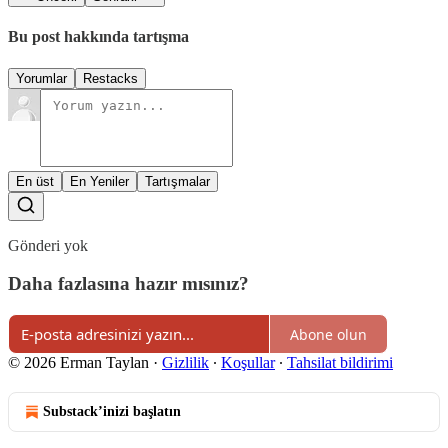
Bu post hakkında tartışma
Yorumlar
Restacks
En üst
En Yeniler
Tartışmalar
Gönderi yok
Daha fazlasına hazır mısınız?
Abone olun
© 2026 Erman Taylan
·
Gizlilik
∙
Koşullar
∙
Tahsilat bildirimi
Substack’inizi başlatın