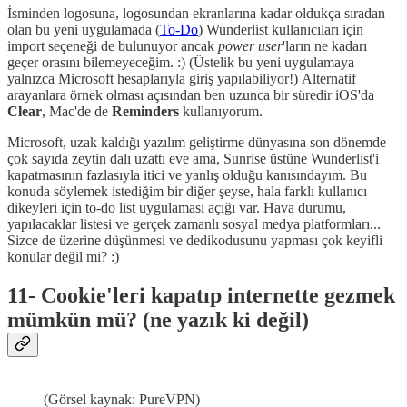
İsminden logosuna, logosundan ekranlarına kadar oldukça sıradan
olan bu yeni uygulamada (
To-Do
) Wunderlist kullanıcıları için
import seçeneği de bulunuyor ancak
power user
'ların ne kadarı
geçer orasını bilemeyeceğim. :) (Üstelik bu yeni uygulamaya
yalnızca Microsoft hesaplarıyla giriş yapılabiliyor!) Alternatif
arayanlara örnek olması açısından ben uzunca bir süredir iOS'da
Clear
, Mac'de de
Reminders
kullanıyorum.
Microsoft, uzak kaldığı yazılım geliştirme dünyasına son dönemde
çok sayıda zeytin dalı uzattı eve ama, Sunrise üstüne Wunderlist'i
kapatmasının fazlasıyla itici ve yanlış olduğu kanısındayım. Bu
konuda söylemek istediğim bir diğer şeyse, hala farklı kullanıcı
dikeyleri için to-do list uygulaması açığı var. Hava durumu,
yapılacaklar listesi ve gerçek zamanlı sosyal medya platformları...
Sizce de üzerine düşünmesi ve dedikodusunu yapması çok keyifli
konular değil mi? :)
11- Cookie'leri kapatıp internette gezmek
mümkün mü? (ne yazık ki değil)
(Görsel kaynak: PureVPN)