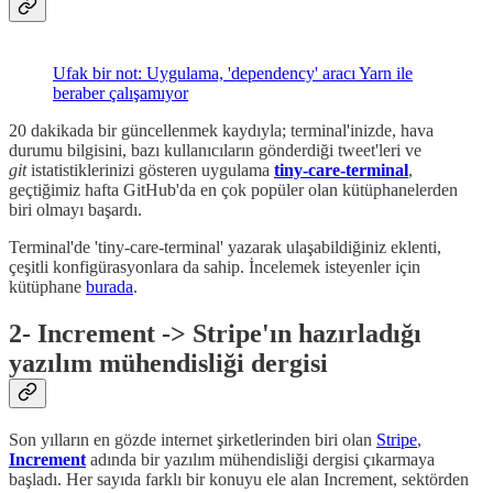
Ufak bir not: Uygulama, 'dependency' aracı Yarn ile
beraber çalışamıyor
20 dakikada bir güncellenmek kaydıyla; terminal'inizde, hava
durumu bilgisini, bazı kullanıcıların gönderdiği tweet'leri ve
git
istatistiklerinizi gösteren uygulama
tiny-care-terminal
,
geçtiğimiz hafta GitHub'da en çok popüler olan kütüphanelerden
biri olmayı başardı.
Terminal'de 'tiny-care-terminal' yazarak ulaşabildiğiniz eklenti,
çeşitli konfigürasyonlara da sahip. İncelemek isteyenler için
kütüphane
burada
.
2- Increment -> Stripe'ın hazırladığı
yazılım mühendisliği dergisi
Son yılların en gözde internet şirketlerinden biri olan
Stripe
,
Increment
adında bir yazılım mühendisliği dergisi çıkarmaya
başladı. Her sayıda farklı bir konuyu ele alan Increment, sektörden