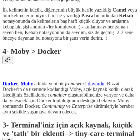
İlk kelimenin küçük, diğerlerinin büyük harfle yazıldığı
Camel
veya
tüm kelimelerin büyük harf ile yazıldığı
Pascal
'ın
ardından
Kebab
notasyonunda da kelimelerin baş harfi küçük oluyor ve aralarına
kebaptaki şişi andıran -'ler konuluyor. :) - kullanmayı her zaman
seven ben, Kebab notasyonunu da sevdim, siz de geçmişi 2-3 sene
önceye dayanan bu notasyona bir şans verin derim. :)
4- Moby > Docker
Docker
,
Moby
adında yeni bir
framework
duyurdu
. Bizzat
Docker'ın da üzerinde kodlandığı Moby, açık kaynak kodlu olarak
istediğiniz özelliklerde
container
oluşturabilmenize yarıyor ve daha
da iyileşmek için Docker topluluğunun desteğini bekliyor. Moby
sonrasında Docker,
Community
ve
Enterprise
sürümleriyle beraber
aynı şekilde yaşamaya devam edecek.
3- Terminal'iniz için açık kaynak, küçük
ve 'tatlı' bir eklenti -> tiny-care-terminal