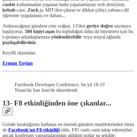
cookie
kullanmadan yaşanan hatta yaşanamayan web deneyimi,
kebab
-case,
Zuck
.js, MIT'den çıkma ve dikkat çekici yabancı dil
öğrenme uygulaması ve dahası...
Anlayacağınız gündem yine yoğun. 13'den
geriye doğru
saymaya
başlıyoruz.
500 kişiyi aşan
bu topluluğun daha da büyümesi için bu
e-postayı arkadaşlarınıza
yönlendirebilir
veya sosyal ağlarda
paylaşabilirsiniz
.
Keyifli okumalar.
Erman Taylan
Facebook Developer Conference, bu yıl 18-19
Nisan'da San Jose'de düzenlendi
13- F8 etkinliğinden öne çıkanlar...
Geride bıraktığımız haftanın en önemli gündem maddelerinden birisi
de
Facebook'un F8 etkinliği
oldu. F8'i canlı canlı takip edemedim
ancak konferans yansımalarından aldığım notlar şu şekilde;