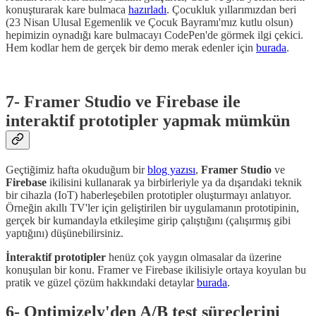
konuşturarak kare bulmaca
hazırladı
. Çocukluk yıllarımızdan beri
(23 Nisan Ulusal Egemenlik ve Çocuk Bayramı'mız kutlu olsun)
hepimizin oynadığı kare bulmacayı CodePen'de görmek ilgi çekici.
Hem kodlar hem de gerçek bir demo merak edenler için
burada
.
7- Framer Studio ve Firebase ile
interaktif prototipler yapmak mümkün
Geçtiğimiz hafta okuduğum bir
blog yazısı
,
Framer Studio
ve
Firebase
ikilisini kullanarak ya birbirleriyle ya da dışarıdaki teknik
bir cihazla (IoT) haberleşebilen prototipler oluşturmayı anlatıyor.
Örneğin akıllı TV'ler için geliştirilen bir uygulamanın prototipinin,
gerçek bir kumandayla etkileşime girip çalıştığını (çalışırmış gibi
yaptığını) düşünebilirsiniz.
İnteraktif prototipler
henüz çok yaygın olmasalar da üzerine
konuşulan bir konu. Framer ve Firebase ikilisiyle ortaya koyulan bu
pratik ve güzel çözüm hakkındaki detaylar
burada
.
6- Optimizely'den A/B test süreçlerini