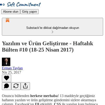
Abone olun
Giriş yapın
Substack’te dikkat dağılmadan okuyun
Yazılım ve Ürün Geliştirme - Haftalık
Bülten #10 (18-25 Nisan 2017)
Erman Taylan
Nis 25, 2017
Onuncu bültenden
herkese merhaba
! 13 maddeyle geçtiğimiz
haftanın yazılım ve ürün geliştirme gündemini sizlere aktarmaya
çalıştım. Facebook'un
F8
etkinliği,
CSS
ile yapılan kare bulmaca,