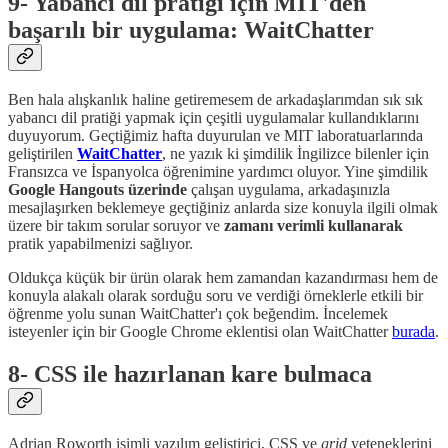
9- Yabancı dil pratiği için MIT'den
başarılı bir uygulama: WaitChatter
Ben hala alışkanlık haline getiremesem de arkadaşlarımdan sık sık
yabancı dil pratiği yapmak için çeşitli uygulamalar kullandıklarını
duyuyorum. Geçtiğimiz hafta duyurulan ve MIT laboratuarlarında
geliştirilen
WaitChatter
, ne yazık ki şimdilik İngilizce bilenler için
Fransızca ve İspanyolca öğrenimine yardımcı oluyor. Yine şimdilik
Google Hangouts üzerinde
çalışan uygulama, arkadaşınızla
mesajlaşırken beklemeye geçtiğiniz anlarda size konuyla ilgili olmak
üzere bir takım sorular soruyor ve
zamanı verimli kullanarak
pratik yapabilmenizi sağlıyor.
Oldukça küçük bir ürün olarak hem zamandan kazandırması hem de
konuyla alakalı olarak sorduğu soru ve verdiği örneklerle etkili bir
öğrenme yolu sunan WaitChatter'ı çok beğendim. İncelemek
isteyenler için bir Google Chrome eklentisi olan WaitChatter
burada
.
8- CSS ile hazırlanan kare bulmaca
Adrian Roworth isimli yazılım geliştirici, CSS ve
grid
yeteneklerini