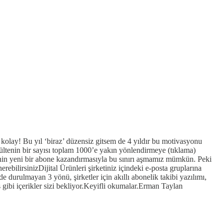
e kolay! Bu yıl ‘biraz’ düzensiz gitsem de 4 yıldır bu motivasyonu
ültenin bir sayısı toplam 1000’e yakın yönlendirmeye (tıklama)
irinin yeni bir abone kazandırmasıyla bu sınırı aşmamız mümkün. Peki
ebilirsinizDijital Ürünleri şirketiniz içindeki e-posta gruplarına
 durulmayan 3 yönü, şirketler için akıllı abonelik takibi yazılımı,
 gibi içerikler sizi bekliyor.Keyifli okumalar.Erman Taylan