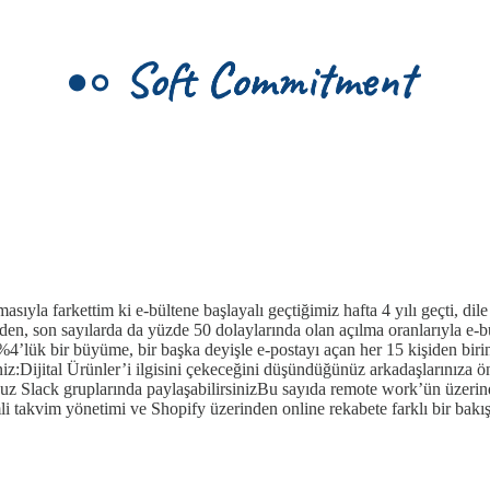
sıyla farkettim ki e-bültene başlayalı geçtiğimiz hafta 4 yılı geçti, dil
den, son sayılarda da yüzde 50 dolaylarında olan açılma oranlarıyla e-b
 :)%4’lük bir büyüme, bir başka deyişle e-postayı açan her 15 kişiden b
z:Dijital Ürünler’i ilgisini çekeceğini düşündüğünüz arkadaşlarınıza öner
unuz Slack gruplarında paylaşabilirsinizBu sayıda remote work’ün üzerinde
li takvim yönetimi ve Shopify üzerinden online rekabete farklı bir bakış