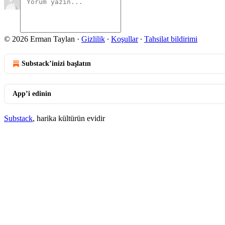
© 2026 Erman Taylan
·
Gizlilik
∙
Koşullar
∙
Tahsilat bildirimi
Substack’inizi başlatın
App’i edinin
Substack
, harika kültürün evidir