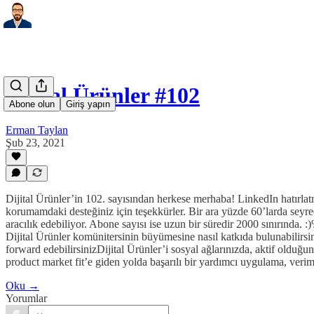
Dijital Ürünler #102
Abone olun
Giriş yapın
Erman Taylan
Şub 23, 2021
Dijital Ürünler’in 102. sayısından herkese merhaba! LinkedIn hatırlatma
korumamdaki desteğiniz için teşekkürler. Bir ara yüzde 60’larda seyre
aracılık edebiliyor. Abone sayısı ise uzun bir süredir 2000 sınırında.
Dijital Ürünler komünitersinin büyümesine nasıl katkıda bulunabilirsini
forward edebilirsinizDijital Ürünler’i sosyal ağlarınızda, aktif olduğ
product market fit’e giden yolda başarılı bir yardımcı uygulama, verim
Oku →
Yorumlar