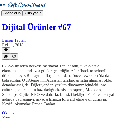
Abone olun
Giriş yapın
Dijital Ürünler #67
Erman Taylan
Eyl 11, 2018
67. e-bültenden herkese merhaba! Tatiller bitti, ülke olarak
ekonomik anlamda zor günler geçirdiğimiz bir ‘back to school’
dönemindeyiz.Bu sayının flaş haberi daha önce newsletter’da da
bahsettiğim OpsGenie’nin Atlassian tarafından satın alınması oldu,
detaylar aşağıda. Diğer yandan yazılım dünyamız içindeki ‘bro
culture’, Jetbrains’in hazırladığı ekosistem raporu, Mocklets,
Standups, Optic, NEO ve daha fazlası sizi bekliyor.E-bülteni sosyal
ağlarda paylaşmayı, arkadaşlarınıza forward etmeyi unutmayın.
Keyifli okumalar!Erman Taylan
Oku →
Yorumlar