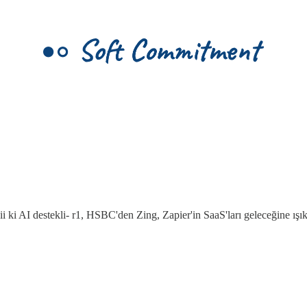
bii ki AI destekli- r1, HSBC'den Zing, Zapier'in SaaS'ları geleceğine ışık