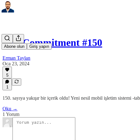
Soft Commitment #150
Abone olun
Giriş yapın
Erman Taylan
Oca 23, 2024
5
1
150. sayıya yakışır bir içerik oldu! Yeni nesil mobil işletim sistemi -ta
Oku →
1 Yorum