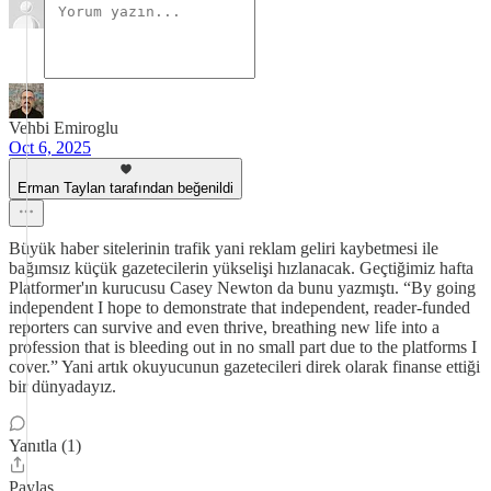
Vehbi Emiroglu
Oct 6, 2025
Erman Taylan tarafından beğenildi
Büyük haber sitelerinin trafik yani reklam geliri kaybetmesi ile
bağımsız küçük gazetecilerin yükselişi hızlanacak. Geçtiğimiz hafta
Platformer'ın kurucusu Casey Newton da bunu yazmıştı. “By going
independent I hope to demonstrate that independent, reader-funded
reporters can survive and even thrive, breathing new life into a
profession that is bleeding out in no small part due to the platforms I
cover.” Yani artık okuyucunun gazetecileri direk olarak finanse ettiği
bir dünyadayız.
Yanıtla (1)
Paylaş