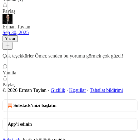
Paylaş
Erman Taylan
Sep 30, 2025
Yazar
Çok teşekkürler Ömer, senden bu yorumu görmek çok güzel!
Yanıtla
Paylaş
© 2026 Erman Taylan
·
Gizlilik
∙
Koşullar
∙
Tahsilat bildirimi
Substack’inizi başlatın
App’i edinin
Substack
, harika kültürün evidir