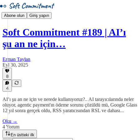
Abone olun
Giriş yapın
Soft Commitment #189 | AI’ı
şu an ne için…
Erman Taylan
Eyl 30, 2025
8
4
AI’ı şu an ne için ve nerede kullanıyoruz?.. AI tarayıcılarında neler
oluyor, agentic payment'ın ödeme sorunu çözüldü mü, Google Glass
12 yıl sonra gerçek oldu, RSS yaratıcısından RSL ve dahası...
Oku →
4 Yorum
En üstteki ilk