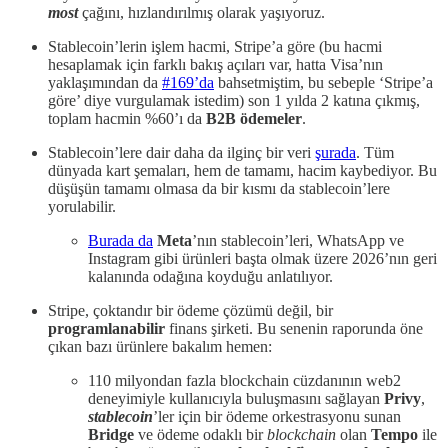
most
çağını, hızlandırılmış olarak yaşıyoruz.
Stablecoin’lerin işlem hacmi, Stripe’a göre (bu hacmi
hesaplamak için farklı bakış açıları var, hatta Visa’nın
yaklaşımından da
#169’da
bahsetmiştim, bu sebeple ‘Stripe’a
göre’ diye vurgulamak istedim) son 1 yılda 2 katına çıkmış,
toplam hacmin %60’ı da
B2B ödemeler
.
Stablecoin’lere dair daha da ilginç bir veri
şurada
. Tüm
dünyada kart şemaları, hem de tamamı, hacim kaybediyor. Bu
düşüşün tamamı olmasa da bir kısmı da stablecoin’lere
yorulabilir.
Burada da
Meta
’nın stablecoin’leri, WhatsApp ve
Instagram gibi ürünleri başta olmak üzere 2026’nın geri
kalanında odağına koyduğu anlatılıyor.
Stripe, çoktandır bir ödeme çözümü değil, bir
programlanabilir
finans şirketi. Bu senenin raporunda öne
çıkan bazı ürünlere bakalım hemen:
110 milyondan fazla blockchain cüzdanının web2
deneyimiyle kullanıcıyla buluşmasını sağlayan
Privy
,
stablecoin
’ler için bir ödeme orkestrasyonu sunan
Bridge
ve ödeme odaklı bir
blockchain
olan
Tempo
ile