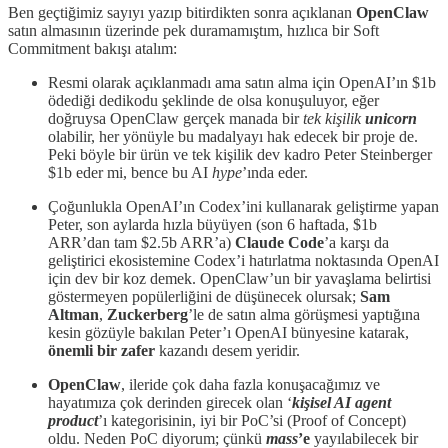
Ben geçtiğimiz sayıyı yazıp bitirdikten sonra açıklanan
OpenClaw
satın almasının üzerinde pek duramamıştım, hızlıca bir Soft
Commitment bakışı atalım:
Resmi olarak açıklanmadı ama satın alma için OpenAI’ın $1b
ödediği dedikodu şeklinde de olsa konuşuluyor, eğer
doğruysa OpenClaw gerçek manada bir
tek kişilik
unicorn
olabilir, her yönüyle bu madalyayı hak edecek bir proje de.
Peki böyle bir ürün ve tek kişilik dev kadro Peter Steinberger
$1b eder mi, bence bu AI
hype
’ında eder.
Çoğunlukla OpenAI’ın Codex’ini kullanarak geliştirme yapan
Peter, son aylarda hızla büyüyen (son 6 haftada, $1b
ARR’dan tam $2.5b ARR’a)
Claude Code
’a karşı da
geliştirici ekosistemine Codex’i hatırlatma noktasında OpenAI
için dev bir koz demek. OpenClaw’un bir yavaşlama belirtisi
göstermeyen popülerliğini de düşünecek olursak;
Sam
Altman
,
Zuckerberg
’le de satın alma görüşmesi yaptığına
kesin gözüyle bakılan Peter’ı OpenAI bünyesine katarak,
önemli bir zafer
kazandı desem yeridir.
OpenClaw
, ileride çok daha fazla konuşacağımız ve
hayatımıza çok derinden girecek olan ‘
kişisel AI agent
product
’ı kategorisinin, iyi bir PoC’si (Proof of Concept)
oldu. Neden PoC diyorum; çünkü
mass
’e
yayılabilecek bir