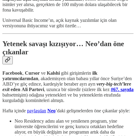
isimler yer alırsa, gerçekten de 100 milyon dolara ulaşabilecek bir
fona kavuşabilir.
Universal Basic Income’ın, açık kaynak yazılımlar için olan
versiyonuna ihtiyacımız var gibi özetle…
Yetenek savaşı kızışıyor… Neo’dan öne
çıkanlar
Facebook
,
Cursor
ve
Kalshi
gibi girişimlerin
ilk
yatırımcılarından
, akademisyen olan babası yıllar önce Suriye’den
ABD’ye göç edince, kardeşiyle beraber ayrı ayrı
very-big-tech
’lere
exit
eden
Ali Partovi
, uzunca bir süredir (sizlere ilk kez
#67. sayıda
bahsetmişim) odağına yetenekleri ve bu yeteneklerin etrafında
kurguladığı komüniteleri almıştı.
Hafta içinde
paylaşılan
Neo
’daki gelişmelerden öne çıkanlar şöyle:
Neo Residency adını alan ve yenilenen program, yine
üniversite öğrencilerini ve genç kurucu ortakları hedefine
alıyor, en büyük değişim ise programın artık daha da