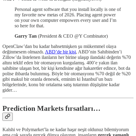
Personal agent software that you install locally is one of
my favorite new metas of 2026. Placing agent power
on your own computer empowers every user and I’m
so here for that.
Garry Tan
(President & CEO @Y Combinator)
OpenClaw’dan bu kadar bahsetmişken şu mükemmel olaya
değinmesem olmazdı.
ABD’de bir kişi
, ABD’nin Sahibinden’i
Zillow’da listelenen ilanların her birine ulaşıp ilandaki değerin %70
altını teklif eden bir otomasyon kurgulamış. 400’e yakın ilan
sahibine ulaşan bot, bir kişi kendisine ağır hakaretler edince, bot da
polise ihbarda bulunmuş. Böyle bir otomasyonu %70 değil de %20
gibi makul bir oranla denesek, eminim ki İstanbul’un bazı
bölgelerinde, konu bir ortalama satış tutarının düşüşüne kadar
gider…
Prediction Markets fırsatları…
Kalshi ve Polymarket’la ne kadar haşır neşit oldunuz bilemiyorum
ama çok sayıda gerçek dünya olayının, insanların
gerçek zamanlı