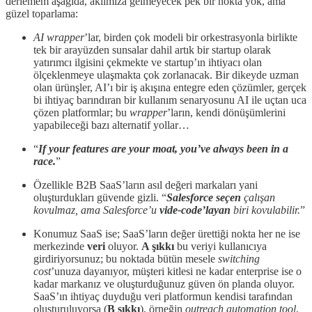
derlemem aşağıda, aklımıza gelmeyecek pek bir nokta yok, ama
güzel toparlama:
AI wrapper
’lar, birden çok modeli bir orkestrasyonla birlikte
tek bir arayüzden sunsalar dahil artık bir startup olarak
yatırımcı ilgisini çekmekte ve startup’ın ihtiyacı olan
ölçeklenmeye ulaşmakta çok zorlanacak. Bir dikeyde uzman
olan ürünşler, AI’ı bir iş akışına entegre eden çözümler, gerçek
bi ihtiyaç barındıran bir kullanım senaryosunu AI ile uçtan uca
çözen platformlar; bu
wrapper
’ların, kendi dönüşümlerini
yapabileceği bazı alternatif yollar…
“
If your features are your moat, you’ve always been in a
race.
”
Özellikle B2B SaaS’ların asıl değeri markaları yani
oluşturdukları güvende gizli. “
Salesforce
seçen
çalışan
kovulmaz, ama Salesforce’u
vide-code’layan
biri kovulabilir.
”
Konumuz SaaS ise; SaaS’ların değer ürettiği nokta her ne ise
merkezinde
veri
oluyor.
A şıkkı
bu veriyi kullanıcıya
girdiriyorsunuz; bu noktada bütün mesele
switching
cost
’unuza dayanıyor, müşteri kitlesi ne kadar enterprise ise o
kadar markanız ve oluşturduğunuz güven ön planda oluyor.
SaaS’ın ihtiyaç duyduğu veri platformun kendisi tarafından
oluşturuluyorsa (
B şıkkı
), örneğin
outreach automation tool
,