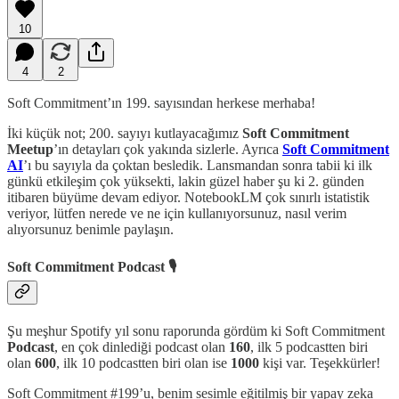
10
4
2
Soft Commitment’ın 199. sayısından herkese merhaba!
İki küçük not; 200. sayıyı kutlayacağımız
Soft Commitment
Meetup
’ın detayları çok yakında sizlerle. Ayrıca
Soft Commitment
AI
’ı bu sayıyla da çoktan besledik. Lansmandan sonra tabii ki ilk
günkü etkileşim çok yüksekti, lakin güzel haber şu ki 2. günden
itibaren büyüme devam ediyor. NotebookLM çok sınırlı istatistik
veriyor, lütfen nerede ve ne için kullanıyorsunuz, nasıl verim
alıyorsunuz benimle paylaşın.
Soft Commitment Podcast 🎙️
Şu meşhur Spotify yıl sonu raporunda gördüm ki Soft Commitment
Podcast
, en çok dinlediği podcast olan
160
, ilk 5 podcastten biri
olan
600
, ilk 10 podcastten biri olan ise
1000
kişi var. Teşekkürler!
Soft Commitment #199’u, benim sesimle eğitilmiş bir yapay zeka