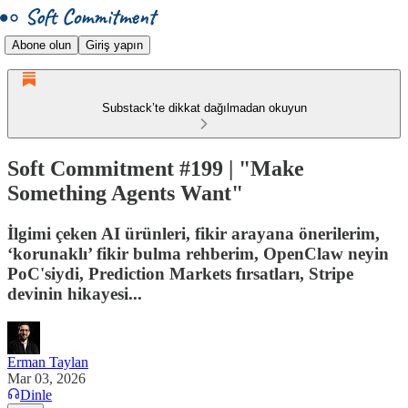
Abone olun
Giriş yapın
Substack’te dikkat dağılmadan okuyun
Soft Commitment #199 | "Make
Something Agents Want"
İlgimi çeken AI ürünleri, fikir arayana önerilerim,
‘korunaklı’ fikir bulma rehberim, OpenClaw neyin
PoC'siydi, Prediction Markets fırsatları, Stripe
devinin hikayesi...
Erman Taylan
Mar 03, 2026
Dinle