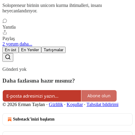
Solopreneur birinin unicorn kurma ihtimalleri, insanı
heyecanlandırıyor.
Yanıtla
Paylaş
2 yorum daha...
En üst
En Yeniler
Tartışmalar
Gönderi yok
Daha fazlasına hazır mısınız?
Abone olun
© 2026 Erman Taylan
·
Gizlilik
∙
Koşullar
∙
Tahsilat bildirimi
Substack’inizi başlatın