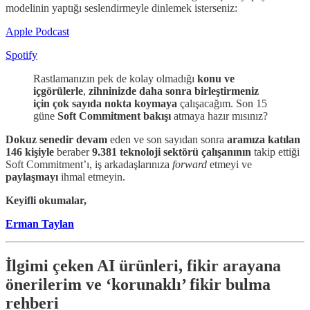
modelinin yaptığı seslendirmeyle dinlemek isterseniz:
Apple Podcast
Spotify
Rastlamanızın pek de kolay olmadığı
konu ve
içgörülerle
,
zihninizde daha sonra birleştirmeniz
için çok sayıda nokta
koymaya
çalışacağım. Son 15
güne
Soft Commitment bakışı
atmaya hazır mısınız?
Dokuz senedir
devam
eden ve son sayıdan sonra
aramıza katılan
146 kişiyle
beraber
9.381 teknoloji sektörü çalışanının
takip ettiği
Soft Commitment’ı, iş arkadaşlarınıza
forward
etmeyi ve
paylaşmayı
ihmal etmeyin.
Keyifli okumalar,
Erman Taylan
İlgimi çeken AI ürünleri, fikir arayana
önerilerim ve ‘korunaklı’ fikir bulma
rehberi