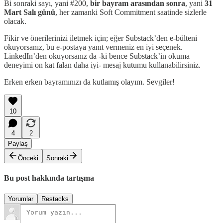
Bi sonraki sayı, yani #200,
bir bayram arasından sonra
, yani
31
Mart Salı günü
, her zamanki Soft Commitment saatinde sizlerle
olacak.
Fikir ve önerilerinizi iletmek için; eğer Substack’den e-bülteni
okuyorsanız, bu e-postaya yanıt vermeniz en iyi seçenek.
LinkedIn’den okuyorsanız da -ki bence Substack’in okuma
deneyimi on kat falan daha iyi- mesaj kutumu kullanabilirsiniz.
Erken erken bayramınızı da kutlamış olayım. Sevgiler!
10
4
2
Paylaş
Önceki
Sonraki
Bu post hakkında tartışma
Yorumlar
Restacks