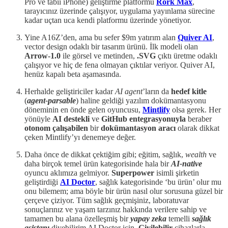
Pro ve tabii iPhone) geliştirme platformu
Rork Max
,
tarayıcınız üzerinde çalışıyor, uygulama yayınlama sürecine
kadar uçtan uca kendi platformu üzerinde yönetiyor.
Yine A16Z’den, ama bu sefer $9m yatırım alan
Quiver AI
,
vector design odaklı bir tasarım ürünü. İlk modeli olan
Arrow-1.0
ile görsel ve metinden,
.SVG
çıktı üretme odaklı
çalışıyor ve hiç de fena olmayan çıktılar veriyor. Quiver AI,
henüz kapalı beta aşamasında.
Herhalde geliştiriciler kadar
AI agent
’ların da
hedef kitle
(
agent-parsable
) haline geldiği yazılım dokümantasyonu
döneminin en önde gelen oyuncusu,
Mintlify
olsa gerek. Her
yönüyle
AI destekli
ve
GitHub
entegrasyonuyla
beraber
otonom çalışabilen
bir
dokümantasyon aracı
olarak dikkat
çeken Mintlify’yı denemeye değer.
Daha önce de dikkat çektiğim gibi; eğitim, sağlık,
wealth
ve
daha birçok temel ürün kategorisinde hala bir
AI-native
oyuncu aklımıza gelmiyor.
Superpower
isimli şirketin
geliştirdiği
AI Doctor
, sağlık kategorisinde ‘bu ürün’ olur mu
onu bilemem; ama böyle bir ürün nasıl olur sorusuna güzel bir
çerçeve çiziyor. Tüm sağlık geçmişiniz, laboratuvar
sonuçlarınız ve yaşam tarzınız hakkında verilere sahip ve
tamamen bu alana özelleşmiş bir
yapay zeka
temelli
sağlık
asistanı
diyebilirim AI Doctor için.
Giyilebilir
cihazlarla