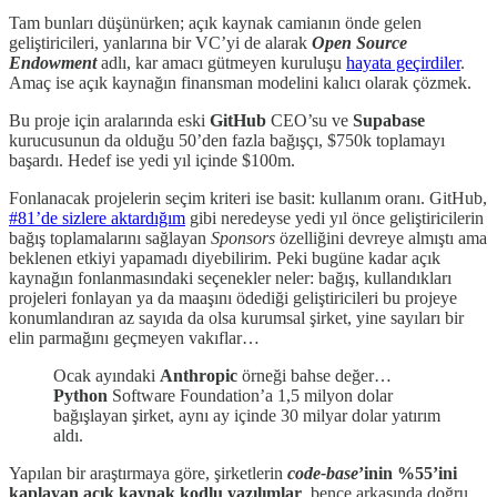
Tam bunları düşünürken; açık kaynak camianın önde gelen
geliştiricileri, yanlarına bir VC’yi de alarak
Open Source
Endowment
adlı, kar amacı gütmeyen kuruluşu
hayata geçirdiler
.
Amaç ise açık kaynağın finansman modelini kalıcı olarak çözmek.
Bu proje için aralarında eski
GitHub
CEO’su ve
Supabase
kurucusunun da olduğu 50’den fazla bağışçı, $750k toplamayı
başardı. Hedef ise yedi yıl içinde $100m.
Fonlanacak projelerin seçim kriteri ise basit: kullanım oranı. GitHub,
#81’de sizlere aktardığım
gibi neredeyse yedi yıl önce geliştiricilerin
bağış toplamalarını sağlayan
Sponsors
özelliğini devreye almıştı ama
beklenen etkiyi yapamadı diyebilirim. Peki bugüne kadar açık
kaynağın fonlanmasındaki seçenekler neler: bağış, kullandıkları
projeleri fonlayan ya da maaşını ödediği geliştiricileri bu projeye
konumlandıran az sayıda da olsa kurumsal şirket, yine sayıları bir
elin parmağını geçmeyen vakıflar…
Ocak ayındaki
Anthropic
örneği bahse değer…
Python
Software Foundation’a 1,5 milyon dolar
bağışlayan şirket, aynı ay içinde 30 milyar dolar yatırım
aldı.
Yapılan bir araştırmaya göre, şirketlerin
code-base
’inin
%55’ini
kaplayan açık kaynak kodlu yazılımlar
, bence arkasında doğru