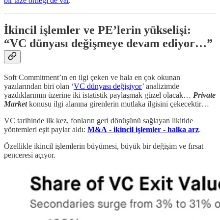
bir taze örneği de var
.
İkincil işlemler ve PE’lerin yükselişi:
“VC dünyası değişmeye devam ediyor…”
Soft Commitment’ın en ilgi çeken ve hala en çok okunan
yazılarından biri olan ‘
VC dünyası değişiyor
’ analizimde
yazdıklarımın üzerine iki istatistik paylaşmak güzel olacak…
Private
Market
konusu ilgi alanına girenlerin mutlaka ilgisini çekecektir…
VC tarihinde ilk kez, fonların geri dönüşünü sağlayan likitide
yöntemleri eşit paylar aldı:
M&A
-
ikincil işlemler
-
halka arz
.
Özellikle ikincil işlemlerin büyümesi, büyük bir değişim ve fırsat
penceresi açıyor.