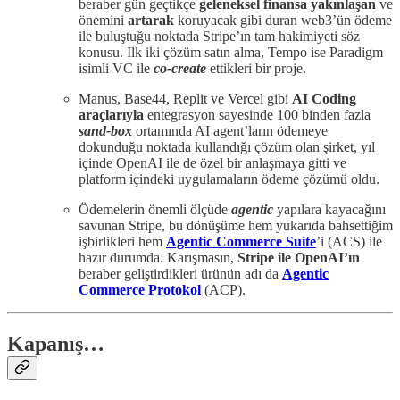
beraber gün geçtikçe
geleneksel finansa
yakınlaşan
ve
önemini
artarak
koruyacak gibi duran web3’ün ödeme
ile buluştuğu noktada Stripe’ın tam hakimiyeti söz
konusu. İlk iki çözüm satın alma, Tempo ise Paradigm
isimli VC ile
co-create
ettikleri bir proje.
Manus, Base44, Replit ve Vercel gibi
AI Coding
araçlarıyla
entegrasyon sayesinde 100 binden fazla
sand-box
ortamında AI agent’ların ödemeye
dokunduğu noktada kullandığı çözüm olan şirket, yıl
içinde OpenAI ile de özel bir anlaşmaya gitti ve
platform içindeki uygulamaların ödeme çözümü oldu.
Ödemelerin önemli ölçüde
agentic
yapılara kayacağını
savunan Stripe, bu dönüşüme hem yukarıda bahsettiğim
işbirlikleri hem
Agentic Commerce Suite
’i (ACS) ile
hazır durumda. Karışmasın,
Stripe ile OpenAI’ın
beraber geliştirdikleri ürünün adı da
Agentic
Commerce Protokol
(ACP).
Kapanış…