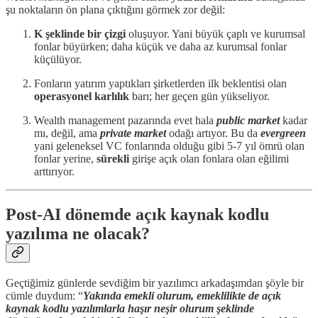
şu noktaların ön plana çıktığını görmek zor değil:
K şeklinde bir çizgi
oluşuyor. Yani büyük çaplı ve kurumsal
fonlar büyürken; daha küçük ve daha az kurumsal fonlar
küçülüyor.
Fonların yatırım yaptıkları şirketlerden ilk beklentisi olan
operasyonel karlılık
barı; her geçen gün yükseliyor.
Wealth management pazarında evet hala
public market
kadar
mı, değil, ama
private market
odağı artıyor. Bu da
evergreen
yani geleneksel VC fonlarında olduğu gibi 5-7 yıl ömrü olan
fonlar yerine,
sürekli
girişe açık olan fonlara olan eğilimi
arttırıyor.
Post-AI dönemde açık kaynak kodlu
yazılıma ne olacak?
Geçtiğimiz günlerde sevdiğim bir yazılımcı arkadaşımdan şöyle bir
cümle duydum: “
Yakında emekli olurum, emeklilikte de açık
kaynak kodlu yazılımlarla haşır neşir olurum şeklinde