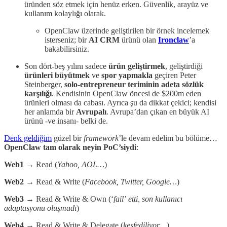
üründen söz etmek için henüz erken. Güvenlik, arayüz ve
kullanım kolaylığı olarak.
OpenClaw üzerinde geliştirilen bir örnek incelemek
isterseniz; bir
AI CRM
ürünü olan
Ironclaw
’a
bakabilirsiniz.
Son dört-beş yılını sadece
ürün geliştirmek
, geliştirdiği
ürünleri büyütmek
ve
spor yapmakla
geçiren Peter
Steinberger,
solo-entrepreneur teriminin adeta sözlük
karşılığı
. Kendisinin OpenClaw öncesi de $200m eden
ürünleri olması da cabası. Ayrıca şu da dikkat çekici; kendisi
her anlamda bir
Avrupalı
. Avrupa’dan çıkan en büyük AI
ürünü -ve insanı- belki de.
Denk geldiğim
güzel bir
framework
’le devam edelim bu bölüme…
OpenClaw tam olarak neyin PoC’siydi
:
Web1
→ Read (
Yahoo, AOL…
)
Web2
→ Read & Write (
Facebook, Twitter, Google…
)
Web3
→ Read & Write & Own (‘
fail’
etti, son kullanıcı
adaptasyonu oluşmadı
)
Web4
→ Read & Write & Delegate (
keşfediliyor…
)