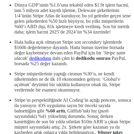
Dünya GDP’sinin %1.6’sına tekabül eden $1.9t işlem hacmi,
tam 5 milyon adet kayıtlı işletme, Deleware şirketlerinin
1/4’ünün Stripe Atlas ile kuruluyor, bu yıl gelenler geçen sene
gelen şirketlerden %50 hızlı büyüyor, bu yılki müşterilerin
%60’ı ABD dışı, 81k işletmeye kredi verilmiş. Son bir metrik
daha; işlem hacmi 2025’de 2024’ün %34 üzerinde!
Hala halka açık olmayan Stripe son
secondary
işlemlerde
$160b değerlemeye dayandı. Hatta bunun üzerine borsada
değer kaybetmeye devam eden PayPal için bir ‘
Stripe satın
alacak
’
dedikodusu
dahi çıktı ki
dedikodu sonrası
PayPal,
borsada %25 değer kazandı.
Stripe müşterilerinin yaptığı cironun %30’u, ne kendi
ülkelerinden ne de ilk 10 ekonomiden geliyor. ‘
Global’e
açılmak
’ deyimini biz sıklıkla kullanıyor olsak da, Stripe
verilerinde bir esamesi okunmuyor.
Stripe’ın perspektifiğinde AI Coding’in açtığı pencere, sonuca
da yansıyor. iOS uygulama sayısı bir önceki sayıda
bahsettiğim gibi
%60
arttı
, GitHub’taki hız (
push
sayısındaki) %41 yükselmiş durumda. Sonuç derken
kastettiğim de son bir yılda sıfırdan $10m ARR’a çıkan Stripe
müşteri sayısındaki artış; 2x. Şirkete göre kazanan ya da
kaybeden artık onlarca yılda belirlenmiyor..
Winner takes