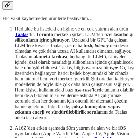
Hiç vakit kaybetmeden ürünlerle başlayalım…
Herhalde bu listedeki en ilginç ve en çok yatırım alan ürün
Taalas
’tır.
Toronto
merkezli şirket, LLM’leri özel tasarladığı
silikonların içine gömüyor
. Uzaktaki bir GPU’da çalışan
LLM’lere kıyasla Taalas; çok daha
hızlı
,
latency
neredeyse
olmadan ve çok daha ucuza AI kullanıcısı olmanızı sağlıyor.
Taalas’ın
alamet-i farikası
; herhangi bi LLM’i, saniyeler
içinde, özel olarak tasarladığı silikonların içinde çalışabilecek
hale dönüştürebilmesi. Taalas, bilgisayarınıza bir
type-C
çıkışı
üzerinden bağlanıyor, harici bellek boyutundaki bir cihazla
hem internet hem veri merkezi gerekliliğini ortadan kaldırıyor,
modellerin de böylelikle çok daha hızlı çalışmasını sağlıyor.
Hem kişisel kullanımdaki bazı
use-case
’lerde
anlamlı olabilir
hem de AI donanımları ve ileride aslında AI çalıştırmak
zorunda olan her donanım için önemli bir alternatif çözüm
haline gelebilir.. Tabii bir de;
çokça konuşulan yapay
zekanın
enerji ve sürdürülebilirlik sorularını
da Taalas
adeta taca atıyor.
A16Z’den erken aşamada $3m yatırım da alan ve bir
iOS
uygulamaları (Apple Watch, iPad, Apple TV, Apple Vision