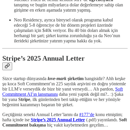
tanışmış ve bugün milyarlarca dolar değerlemeye sahip olan
girişime en erken aşamada yatırım yapmış.
Neo Residency, ayrıca bireysel olarak programa kabul
edeceği 5-8 öğrenciye de bir dönem projeleri üzerinde
çalışmaları için $40k veriyor. Bu 40 bin doları almak için
herhangi bir şart; şirket kurma zorunluluğu ya da Neo’nun
ilerideki şirketinize yatırım yapma hakkı da yok.
Stripe’s 2025 Annual Letter
Sizce startup dünyasnda
love-mark
şirketim
hangisidir? Ahh keşke
şu koca Soft Commitment’ın 225 sayılık arşivini en doğru yöntemle
bir LLM’e verseydik de bize bir yanıt verseydi… Ah pardon,
Soft
Commitment AI’ın lansmanını
daha yeni yaptık değil mi?.. :) Şaka
bir yana
Stripe
, ilk günlerinden beri takip ettiğim ve her yönüyle
beğenimi kazanmayı başaran bir şirket.
Geçtiğimiz seneki Annual Letter’larını da
#177’de
konu etmiştim;
hafta içinde ise
Stripe’s 2025 Annual Letter
(.pdf) yayınlandı.
Soft
Commitment bakışına
hiç vakit kaybetmeden geçelim…