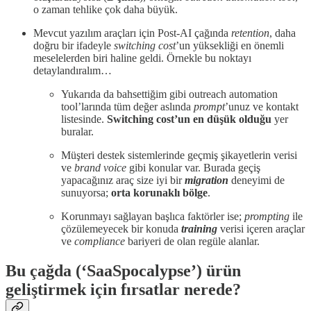
o zaman tehlike çok daha büyük.
Mevcut yazılım araçları için Post-AI çağında
retention
, daha
doğru bir ifadeyle
switching cost
’un yüksekliği en önemli
meselelerden biri haline geldi. Örnekle bu noktayı
detaylandıralım…
Yukarıda da bahsettiğim gibi outreach automation
tool’larında tüm değer aslında
prompt
’unuz ve kontakt
listesinde.
Switching cost’un
en düşük olduğu
yer
buralar.
Müşteri destek sistemlerinde geçmiş şikayetlerin verisi
ve
brand voice
gibi konular var. Burada geçiş
yapacağınız araç size iyi bir
migration
deneyimi de
sunuyorsa;
orta korunaklı bölge
.
Korunmayı sağlayan başlıca faktörler ise;
prompting
ile
çözülemeyecek bir konuda
training
verisi içeren araçlar
ve
compliance
bariyeri de olan regüle alanlar.
Bu çağda (‘SaaSpocalypse’) ürün
geliştirmek için fırsatlar nerede?