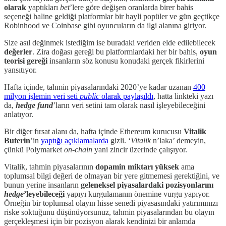
olarak
yaptıkları
bet
’lere göre değişen oranlarda birer bahis
seçeneği haline geldiği platformlar bir hayli popüler ve gün geçtikçe
Robinhood ve Coinbase gibi oyuncuların da ilgi alanına giriyor.
Size asıl değinmek istediğim ise buradaki veriden elde edilebilecek
değerler
. Zira doğası gereği bu platformlardaki her bir bahis,
oyun
teorisi
gereği
insanların söz konusu konudaki gerçek fikirlerini
yansıtıyor.
Hafta içinde, tahmin piyasalarındaki 2020’ye kadar uzanan
400
milyon işlemin veri seti
public
olarak paylaşıldı
, hatta linkteki yazı
da,
hedge fund
’ların veri setini tam olarak nasıl işleyebileceğini
anlatıyor.
Bir diğer fırsat alanı da, hafta içinde Ethereum kurucusu
Vitalik
Buterin
’in
yaptığı açıklamalarda
gizli. ‘
Vitalik
n’laka’ demeyin,
çünkü Polymarket
on-chain
yani zincir üzerinde çalışıyor.
Vitalik, tahmin piyasalarının
dopamin
miktarı yüksek
ama
toplumsal bilgi değeri de olmayan bir yere gitmemesi gerektiğini, ve
bunun yerine insanların
geleneksel piyasalardaki
pozisyonlarını
hedge
’leyebileceği
yapıyı kurgulamanın önemine vurgu yapıyor.
Örneğin bir toplumsal olayın hisse senedi piyasasındaki yatırımınızı
riske soktuğunu düşünüyorsunuz, tahmin piyasalarından bu olayın
gerçekleşmesi için bir pozisyon alarak kendinizi bir anlamda