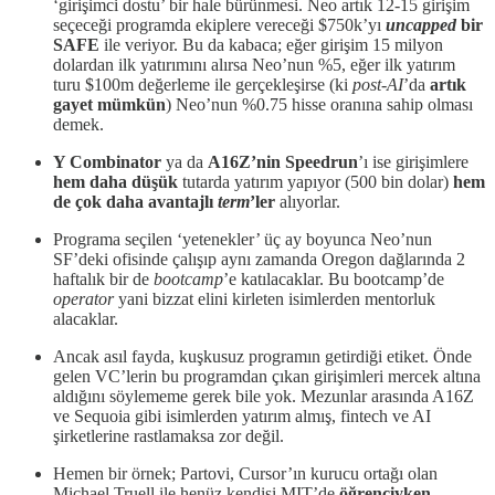
‘girişimci dostu’ bir hale bürünmesi. Neo artık 12-15 girişim
seçeceği programda ekiplere vereceği $750k’yı
uncapped
bir
SAFE
ile veriyor. Bu da kabaca; eğer girişim 15 milyon
dolardan ilk yatırımını alırsa Neo’nun %5, eğer ilk yatırım
turu $100m değerleme ile gerçekleşirse (ki
post-AI
’da
artık
gayet mümkün
) Neo’nun %0.75 hisse oranına sahip olması
demek.
Y Combinator
ya da
A16Z’nin Speedrun
’ı ise girişimlere
hem daha düşük
tutarda yatırım yapıyor (500 bin dolar)
hem
de çok daha avantajlı
term
’ler
alıyorlar.
Programa seçilen ‘yetenekler’ üç ay boyunca Neo’nun
SF’deki ofisinde çalışıp aynı zamanda Oregon dağlarında 2
haftalık bir de
bootcamp
’e katılacaklar. Bu bootcamp’de
operator
yani bizzat elini kirleten isimlerden mentorluk
alacaklar.
Ancak asıl fayda, kuşkusuz programın getirdiği etiket. Önde
gelen VC’lerin bu programdan çıkan girişimleri mercek altına
aldığını söylememe gerek bile yok. Mezunlar arasında A16Z
ve Sequoia gibi isimlerden yatırım almış, fintech ve AI
şirketlerine rastlamaksa zor değil.
Hemen bir örnek; Partovi, Cursor’ın kurucu ortağı olan
Michael Truell ile henüz kendisi MIT’de
öğrenciyken