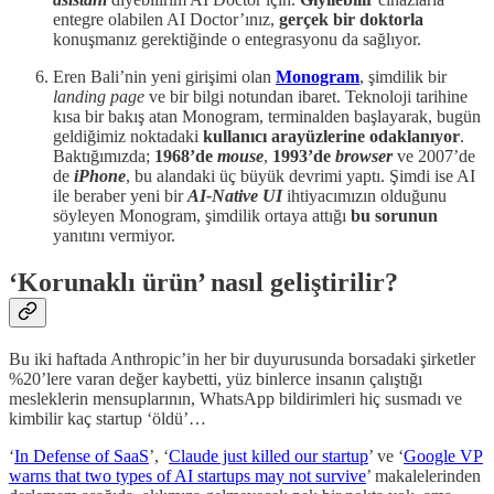
entegre olabilen AI Doctor’ınız,
gerçek bir doktorla
konuşmanız gerektiğinde o entegrasyonu da sağlıyor.
Eren Bali’nin yeni girişimi olan
Monogram
, şimdilik bir
landing page
ve bir bilgi notundan ibaret. Teknoloji tarihine
kısa bir bakış atan Monogram, terminalden başlayarak, bugün
geldiğimiz noktadaki
kullanıcı arayüzlerine
odaklanıyor
.
Baktığımızda;
1968’de
mouse
,
1993’de
browser
ve 2007’de
de
iPhone
, bu alandaki üç büyük devrimi yaptı. Şimdi ise AI
ile beraber yeni bir
AI-Native UI
ihtiyacımızın olduğunu
söyleyen Monogram, şimdilik ortaya attığı
bu sorunun
yanıtını vermiyor.
‘Korunaklı ürün’ nasıl geliştirilir?
Bu iki haftada Anthropic’in her bir duyurusunda borsadaki şirketler
%20’lere varan değer kaybetti, yüz binlerce insanın çalıştığı
mesleklerin mensuplarının, WhatsApp bildirimleri hiç susmadı ve
kimbilir kaç startup ‘öldü’…
‘
In Defense of SaaS
’, ‘
Claude just killed our startup
’ ve ‘
Google VP
warns that two types of AI startups may not survive
’ makalelerinden