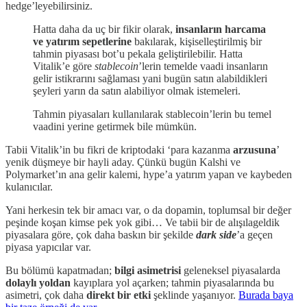
hedge’leyebilirsiniz.
Hatta daha da uç bir fikir olarak,
insanların
harcama
ve yatırım sepetlerine
bakılarak, kişiselleştirilmiş bir
tahmin piyasası bot’u pekala geliştirilebilir. Hatta
Vitalik’e göre
stablecoin
’lerin temelde vaadi insanların
gelir istikrarını sağlaması yani bugün satın alabildikleri
şeyleri yarın da satın alabiliyor olmak istemeleri.
Tahmin piyasaları kullanılarak stablecoin’lerin bu temel
vaadini yerine getirmek bile mümkün.
Tabii Vitalik’in bu fikri de kriptodaki ‘para kazanma
arzusuna
’
yenik düşmeye bir hayli aday. Çünkü bugün Kalshi ve
Polymarket’ın ana gelir kalemi, hype’a yatırım yapan ve kaybeden
kulanıcılar.
Yani herkesin tek bir amacı var, o da dopamin, toplumsal bir değer
peşinde koşan kimse pek yok gibi… Ve tabii bir de alışılageldik
piyasalara göre, çok daha baskın bir şekilde
dark side
’a geçen
piyasa yapıcılar var.
Bu bölümü kapatmadan;
bilgi asimetrisi
geleneksel piyasalarda
dolaylı yoldan
kayıplara yol açarken; tahmin piyasalarında bu
asimetri, çok daha
direkt bir etki
şeklinde yaşanıyor.
Burada baya