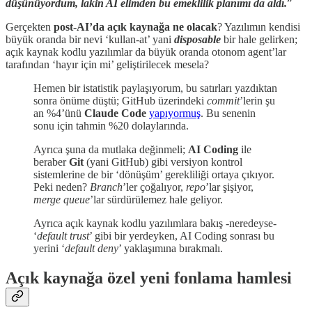
düşünüyordum, lakin AI elimden bu emeklilik planımı da aldı.
”
Gerçekten
post-AI’da açık kaynağa ne olacak
? Yazılımın kendisi
büyük oranda bir nevi ‘kullan-at’ yani
disposable
bir hale gelirken;
açık kaynak kodlu yazılımlar da büyük oranda otonom agent’lar
tarafından ‘hayır için mi’ geliştirilecek mesela?
Hemen bir istatistik paylaşıyorum, bu satırları yazdıktan
sonra önüme düştü; GitHub üzerindeki
commit
’lerin şu
an %4’ünü
Claude Code
yapıyormuş
. Bu senenin
sonu için tahmin %20 dolaylarında.
Ayrıca şuna da mutlaka değinmeli;
AI Coding
ile
beraber
Git
(yani GitHub) gibi versiyon kontrol
sistemlerine de bir ‘dönüşüm’ gerekliliği ortaya çıkıyor.
Peki neden?
Branch
’ler çoğalıyor,
repo
’lar şişiyor,
merge queue
’lar sürdürülemez hale geliyor.
Ayrıca açık kaynak kodlu yazılımlara bakış -neredeyse-
‘
default trust
’ gibi bir yerdeyken, AI Coding sonrası bu
yerini ‘
default deny
’ yaklaşımına bırakmalı.
Açık kaynağa özel yeni fonlama hamlesi